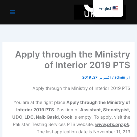
واد
English
ر
ائیں۔
Apply through the Ministry
of Interior 2019 PTS
از
admin
/
اکتوبر 27, 2019
Apply through the Ministry of Interior 2019 PTS
You are at the right place
Apply through the Ministry of
Interior 2019 PTS
. Position of
Assistant, Stenotypist,
UDC, LDC, Naib Qasid, Cook
Is empty. To apply, visit the
Pakistan Testing Services PTS website.
www.pts.org.pk
.
The last application date is November 11, 219.