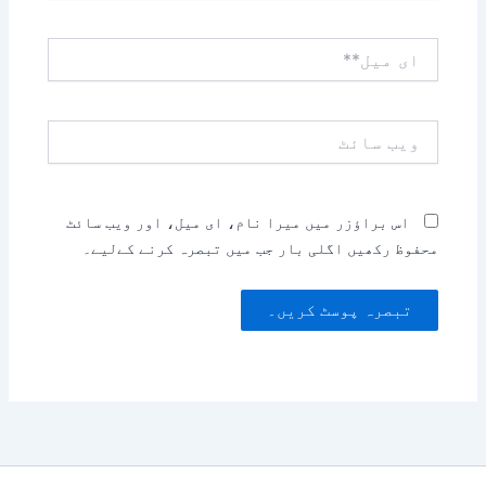
ای
میل**
ویب
سائٹ
اس براؤزر میں میرا نام، ای میل، اور ویب سائٹ
محفوظ رکھیں اگلی بار جب میں تبصرہ کرنے کےلیے۔