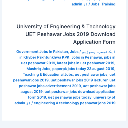
Training
,
Jobs
/ از
admin
University of Engineering & Technology
UET Peshawar Jobs 2019 Download
Application Form
ایک تبصرہ چھوڑیں
/
Jobs
,
Government Jobs In Pakistan
in Khyber Pakhtunkhwa KPK
,
Jobs in Peshawar
,
jobs in
uet peshawar 2019
,
latest jobs in uet peshawar 2019
,
Mashriq Jobs
,
paperpk jobs today 23 august 2019
,
Teaching & Educational Jobs
,
uet peshawar jobs
,
uet
peshawar jobs 2019
,
uet peshawar jobs 2019 lecturer
,
uet
peshawar jobs advertisement 2019
,
uet peshawar jobs
august 2019
,
uet peshawar jobs download application
form 2019
,
uet peshawar jobs today
,
university of
engineering & technology peshawar jobs 2019
/ از
admin