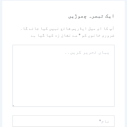
ایک تبصرہ چھوڑیں
آپ کا ای میل ایڈریس شائع نہیں کیا جائے گا۔
ضروری خانوں کو
*
سے نشان زد کیا گیا ہے
یہاں
تحریر
کریں۔۔
نام*