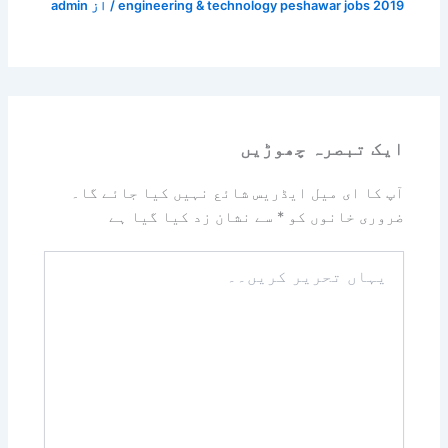
engineering & technology peshawar jobs 2019
/ از
admin
ایک تبصرہ چھوڑیں
آپ کا ای میل ایڈریس شائع نہیں کیا جائے گا۔
ضروری خانوں کو
*
سے نشان زد کیا گیا ہے
یہاں
تحریر
کریں۔۔