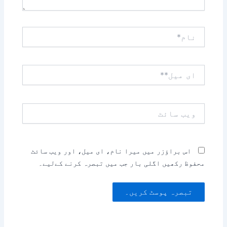
نام*
ای
میل**
ویب
سائٹ
اس براؤزر میں میرا نام، ای میل، اور ویب سائٹ
محفوظ رکھیں اگلی بار جب میں تبصرہ کرنے کےلیے۔