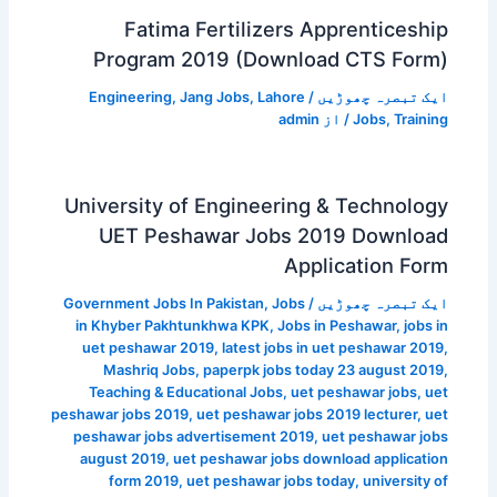
Fatima Fertilizers Apprenticeship
Program 2019 (Download CTS Form)
ایک تبصرہ چھوڑیں
/
Lahore
,
Jang Jobs
,
Engineering
Training
,
Jobs
/ از
admin
University of Engineering & Technology
UET Peshawar Jobs 2019 Download
Application Form
ایک تبصرہ چھوڑیں
/
Jobs
,
Government Jobs In Pakistan
in Khyber Pakhtunkhwa KPK
,
Jobs in Peshawar
,
jobs in
uet peshawar 2019
,
latest jobs in uet peshawar 2019
,
Mashriq Jobs
,
paperpk jobs today 23 august 2019
,
Teaching & Educational Jobs
,
uet peshawar jobs
,
uet
peshawar jobs 2019
,
uet peshawar jobs 2019 lecturer
,
uet
peshawar jobs advertisement 2019
,
uet peshawar jobs
august 2019
,
uet peshawar jobs download application
form 2019
,
uet peshawar jobs today
,
university of