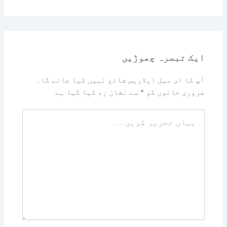
ایک تبصرہ چھوڑیں
آپ کا ای میل ایڈریس شائع نہیں کیا جائے گا۔
ضروری خانوں کو
*
سے نشان زد کیا گیا ہے
یہاں
تحریر
کریں۔۔