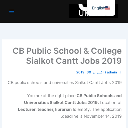
واد
English
ر
ائیں۔
CB Public School & College
Sialkot Cantt Jobs 2019
از
admin
/
اکتوبر 30, 2019
CB public schools and universities Sialkot Cantt Jobs 2019
You are at the right place
CB Public Schools and
Universities Sialkot Cantt Jobs 2019.
Location of
Lecturer, teacher, librarian
Is empty. The application
deadline is November 14, 2019.