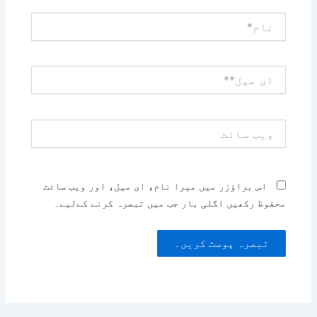
نام*
ای
میل**
ویب
سائٹ
اس براؤزر میں میرا نام، ای میل، اور ویب سائٹ
محفوظ رکھیں اگلی بار جب میں تبصرہ کرنے کےلیے۔