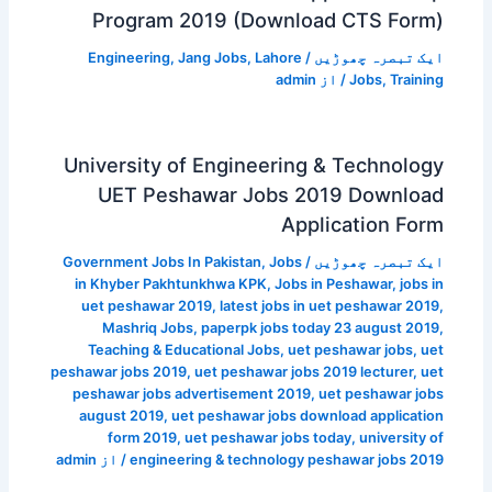
Program 2019 (Download CTS Form)
ایک تبصرہ چھوڑیں
/
Lahore
,
Jang Jobs
,
Engineering
Training
,
Jobs
/ از
admin
University of Engineering & Technology
UET Peshawar Jobs 2019 Download
Application Form
ایک تبصرہ چھوڑیں
/
Jobs
,
Government Jobs In Pakistan
in Khyber Pakhtunkhwa KPK
,
Jobs in Peshawar
,
jobs in
uet peshawar 2019
,
latest jobs in uet peshawar 2019
,
Mashriq Jobs
,
paperpk jobs today 23 august 2019
,
Teaching & Educational Jobs
,
uet peshawar jobs
,
uet
peshawar jobs 2019
,
uet peshawar jobs 2019 lecturer
,
uet
peshawar jobs advertisement 2019
,
uet peshawar jobs
august 2019
,
uet peshawar jobs download application
form 2019
,
uet peshawar jobs today
,
university of
engineering & technology peshawar jobs 2019
/ از
admin