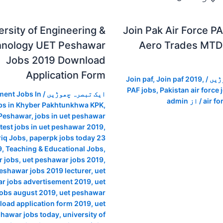
ersity of Engineering &
Join Pak Air Force P
hnology UET Peshawar
Aero Trades MTD 
Jobs 2019 Download
Application Form
ڑیں
/
,
Join paf 2019
,
Join paf
PAF jobs
,
Pakistan air force 
ایک تبصرہ چھوڑیں
/
ent Jobs In
air fo
/ از
admin
bs in Khyber Pakhtunkhwa KPK
,
 Peshawar
,
jobs in uet peshawar
atest jobs in uet peshawar 2019
,
iq Jobs
,
paperpk jobs today 23
9
,
Teaching & Educational Jobs
,
r jobs
,
uet peshawar jobs 2019
,
eshawar jobs 2019 lecturer
,
uet
r jobs advertisement 2019
,
uet
obs august 2019
,
uet peshawar
load application form 2019
,
uet
hawar jobs today
,
university of