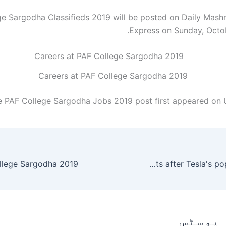
e Sargodha Classifieds 2019 will be posted on Daily Mashr
Express on Sunday, Octob
Careers at PAF College Sargodha 2019
e PAF College Sargodha Jobs 2019 post first appeared on
Accidents after Tesla's pop-out accident
 پوسٹس