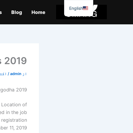
واد
English
ر
s
Blog
Home
ائیں۔
s 2019
از
admin
/
اکتوبر 
argodha 2019
.
Location of
ed in the job
 registration
er 11, 2019.