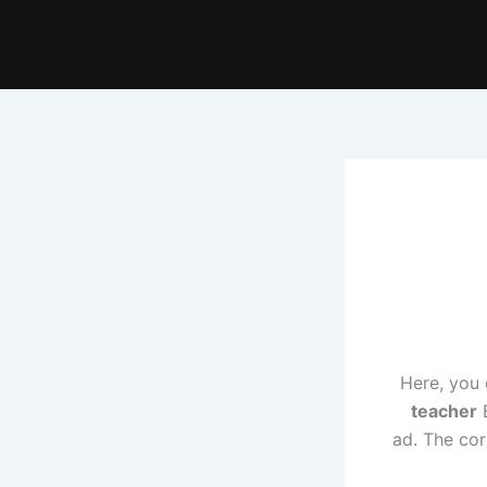
Here, you 
teacher
B
ad. The cor