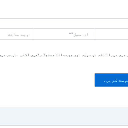
ای
ویب
میل**
سائٹ
 میں میرا نام، ای میل، اور ویب سائٹ محفوظ رکھیں اگلی بار جب میں