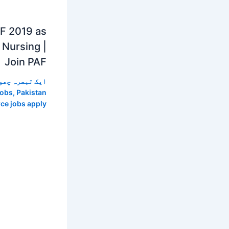
AF 2019 as
Nursing |
Join PAF
ایک تبصرہ چھو
jobs
,
Pakistan
rce jobs apply