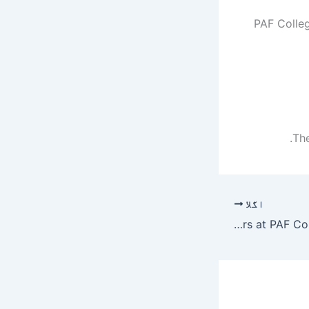
PAF Colleg
Th
اگلا
Careers at PAF College Sargodha 2019