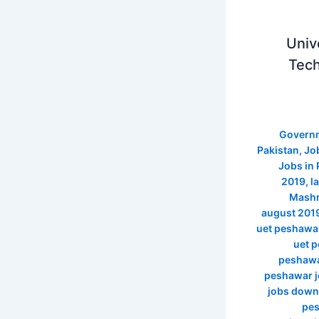
Univ
Tec
Governm
Pakistan
,
Jo
Jobs in
2019
,
l
Mashr
august 201
uet peshawa
uet p
peshawa
peshawar j
jobs down
pes