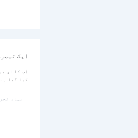
ایک تبصرہ
آپ کا ای می
کیا گیا ہے
یہاں
تحریر
کریں۔۔