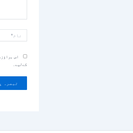
نام*
اس براؤزر
کےلیے۔