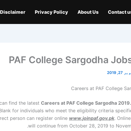
Disclaimer
Privacy Policy
About Us
Contact u
PAF College Sargodha Job
27, 2019
Careers at PAF College S
can find the latest
Careers at PAF College Sargodha 2019
lank for individuals who meet the eligibility criteria specifi
rect person can register online
www.joinpaf.gov.pk
. Online
will continue from October 28, 2019 to Novemb