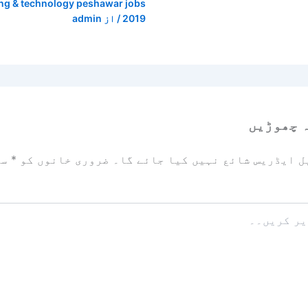
ng & technology peshawar jobs
2019
/ از
admin
 چھوڑیں
ل ایڈریس شائع نہیں کیا جائے گا۔
ضروری خانوں کو
*
سے