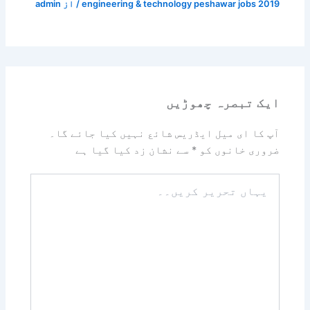
engineering & technology peshawar jobs 2019
/ از
admin
ایک تبصرہ چھوڑیں
آپ کا ای میل ایڈریس شائع نہیں کیا جائے گا۔
ضروری خانوں کو
*
سے نشان زد کیا گیا ہے
یہاں
تحریر
کریں۔۔