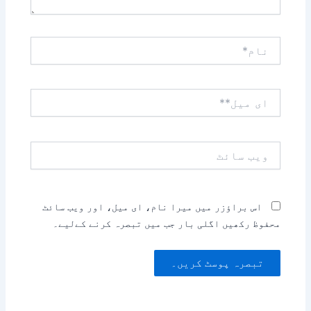
نام*
ای
میل**
ویب
سائٹ
اس براؤزر میں میرا نام، ای میل، اور ویب سائٹ
محفوظ رکھیں اگلی بار جب میں تبصرہ کرنے کےلیے۔