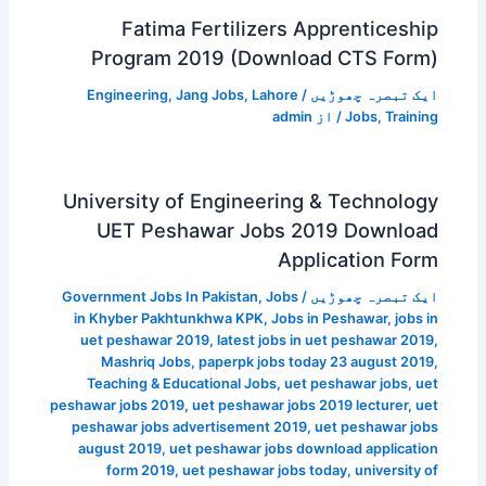
Fatima Fertilizers Apprenticeship
Program 2019 (Download CTS Form)
ایک تبصرہ چھوڑیں
/
Lahore
,
Jang Jobs
,
Engineering
Training
,
Jobs
/ از
admin
University of Engineering & Technology
UET Peshawar Jobs 2019 Download
Application Form
ایک تبصرہ چھوڑیں
/
Jobs
,
Government Jobs In Pakistan
in Khyber Pakhtunkhwa KPK
,
Jobs in Peshawar
,
jobs in
uet peshawar 2019
,
latest jobs in uet peshawar 2019
,
Mashriq Jobs
,
paperpk jobs today 23 august 2019
,
Teaching & Educational Jobs
,
uet peshawar jobs
,
uet
peshawar jobs 2019
,
uet peshawar jobs 2019 lecturer
,
uet
peshawar jobs advertisement 2019
,
uet peshawar jobs
august 2019
,
uet peshawar jobs download application
form 2019
,
uet peshawar jobs today
,
university of