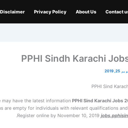
Disclaimer
Privacy Policy
About Us
Contact u
PPHI Sindh Karachi Job
25, 2019
PPHI Sind Karac
 may have the latest information
PPHI Sind Karachi Jobs 
ns are empty for individuals with relevant qualifications an
.
Register online by November 10, 2019
jobs.pphisi