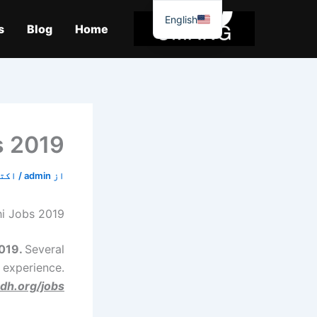
واد
English
ر
s
Blog
Home
ائیں۔
s 2019
از
admin
/
اکتوبر 
hi Jobs 2019
2019.
Several
d experience.
ndh.org/jobs