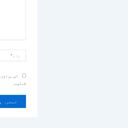
نام*
اس براؤزر
کےلیے۔