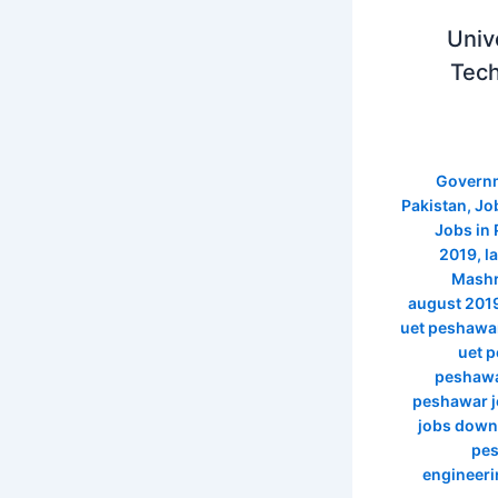
Univ
Tec
Governm
Pakistan
,
Jo
Jobs in
2019
,
l
Mashr
august 201
uet peshawa
uet p
peshawa
peshawar j
jobs down
pes
engineeri