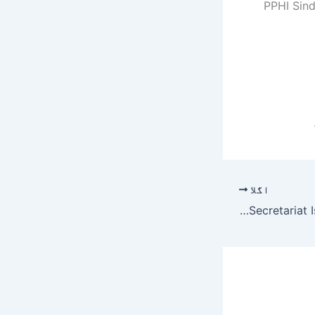
PPHI Sind
اگلا
Federal Tax Ombudsman Secretariat Islamabad Jobs 2019