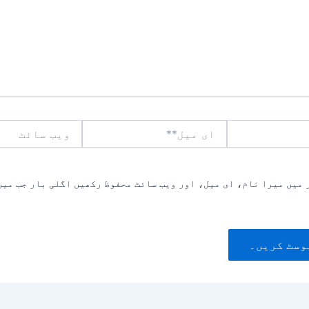
ای
ویب
میل**
سائٹ
 میں میرا نام، ای میل، اور ویب سائٹ محفوظ رکھیں اگلی بار جب میں