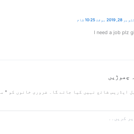
28, 2019 بوقت 10:25 شام
I need a job plz 
 چھوڑیں
ل ایڈریس شائع نہیں کیا جائے گا۔
ضروری خانوں کو
*
سے