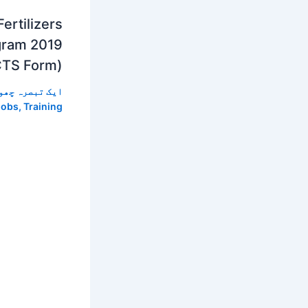
ertilizers
gram 2019
CTS Form)
ایک تبصرہ چھو
Jobs
,
Training