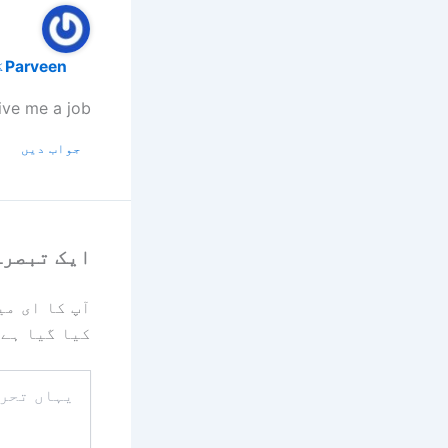
Parveen
اکتوبر 
give me a job
جواب دیں
ایک تبصرہ
آپ کا ای می
کیا گیا ہے
یہاں
تحریر
کریں۔۔