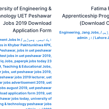
ersity of Engineering &
Fatima F
hnology UET Peshawar
Apprenticeship Pro
Jobs 2019 Download
(Download 
Application Form
ڑیں
/
,
Jang Jobs
,
Engineering
Lahore 
/ از
admin
ایک تبصرہ چھوڑیں
/
ent Jobs In
bs in Khyber Pakhtunkhwa KPK
,
 Peshawar
,
jobs in uet peshawar
atest jobs in uet peshawar 2019
,
iq Jobs
,
paperpk jobs today 23
9
,
Teaching & Educational Jobs
,
r jobs
,
uet peshawar jobs 2019
,
eshawar jobs 2019 lecturer
,
uet
r jobs advertisement 2019
,
uet
obs august 2019
,
uet peshawar
load application form 2019
,
uet
hawar jobs today
,
university of
ng & technology peshawar jobs