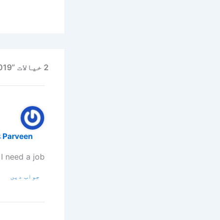
2 خیالات ”PPHI Sindh Karachi Jobs 2019“ پر
Parveen
اکتوبر 
I need a job
جواب دیں