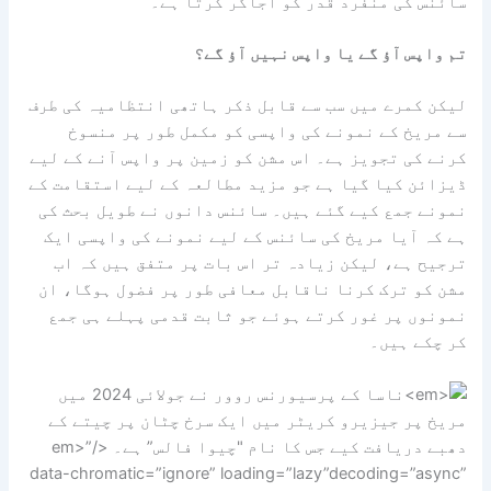
سائنس کی منفرد قدر کو اجاگر کرتا ہے۔”
تم واپس آؤ گے یا واپس نہیں آؤ گے؟
لیکن کمرے میں سب سے قابل ذکر ہاتھی انتظامیہ کی طرف
سے مریخ کے نمونے کی واپسی کو مکمل طور پر منسوخ
کرنے کی تجویز ہے۔ اس مشن کو زمین پر واپس آنے کے لیے
ڈیزائن کیا گیا ہے جو مزید مطالعہ کے لیے استقامت کے
نمونے جمع کیے گئے ہیں۔ سائنس دانوں نے طویل بحث کی
ہے کہ آیا مریخ کی سائنس کے لیے نمونے کی واپسی ایک
ترجیح ہے، لیکن زیادہ تر اس بات پر متفق ہیں کہ اب
مشن کو ترک کرنا ناقابل معافی طور پر فضول ہوگا، ان
نمونوں پر غور کرتے ہوئے جو ثابت قدمی پہلے ہی جمع
کر چکے ہیں۔