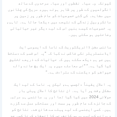
کیونکہ وہ سیاہ نقطوں اور سیاہ سرحدوں کے ساتھ
انگوٹھیوں کے طور پر ظاہر ہوتے ہیں، مریخ کی چٹانوں
میں مشاہدہ کی گئی خصوصیات کو عام طور پر زمین پر
مائکروبیل زندگی کے نتیجے میں دیکھا جاتا ہے۔ تاہم،
یہ خصوصیات کیسے بنیں اس کے لیے دیگر غیر حیاتیاتی
وضاحتیں ہو سکتی ہیں۔
سائنس مشن ڈائریکٹوریٹ کے ناسا کے ایسوسی ایٹ
ایڈمنسٹریٹر نکی فاکس نے کہا کہ "یہ اس قسم کے دستخط
ہیں جو ہم دیکھ سکتے ہیں کہ حیاتیات کے ذریعے تخلیق
کیا گیا ہے۔” "اس معاملے میں، یہ ایک بچ جانے والے
جیواشم کو دیکھنے کے مترادف ہے۔”
یہ اعلان یقیناً دلچسپ ہے، لیکن یہ ناسا کے لیے ایک
مشکل وقت پر آیا ہے۔ ان نتائج کا اعلان پہلی بار
جولائی 2024 میں کیا گیا تھا اور یہ سائنسی ہم مرتبہ
کے جائزے کے عام طور پر سست اور مستحکم عمل سے گزرے
ہیں۔ کسی ایجنسی کے لیے پہلے سے شائع شدہ نتائج کو
دہرانے کے لیے پریس کانفرنس کا انعقاد کرنا کسی حد