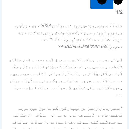
1
/
2
ناسا کے پرسیورنس روور نے جولائی 2024 میں مریخ پر
جیزیرو کریٹر میں ایک سرخ چٹان پر چیتے کے دھبے
دریافت کیے جس کا نام "چیوا فالس” ہے۔
تصویر: NASA/JPL-Caltech/MSSS
اس کی وجہ یہ ہے کہ اگرچہ روورز کی موجودہ نسل متاثر
کن طور پر لیس ہے، اس بات کا تعین کرنا ناممکن ہے کہ
آیا دی گئی چٹان میں زندگی کے واضح آثار موجود ہیں۔
یہ وہ نکتہ ہے جس پر اسٹونی بروک یونیورسٹی کے جوئل
ہورووٹز اور نئی تحقیق کے سرکردہ مصنف نے زور دیا
ہے۔
"ہمیں یہاں زمین پر لیبارٹری کے ماحول میں مزید
تحقیق جاری رکھنے کی ضرورت ہے اور بالآخر ان چٹانوں
سے جمع کیے گئے نمونوں کو زمین پر واپس لانا ہے تاکہ
یہ حتمی فیصلہ کیا جا سکے کہ اصل میں یہ شاندار ساخت