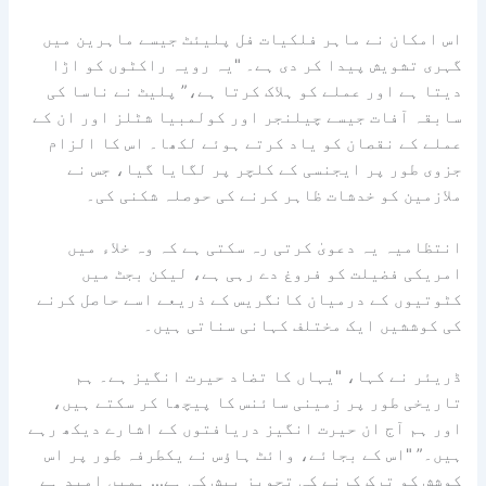
اس امکان نے ماہر فلکیات فل پلیئٹ جیسے ماہرین میں
گہری تشویش پیدا کر دی ہے۔ "یہ رویہ راکٹوں کو اڑا
دیتا ہے اور عملے کو ہلاک کرتا ہے،” پلیٹ نے ناسا کی
سابقہ ​​آفات جیسے چیلنجر اور کولمبیا شٹلز اور ان کے
عملے کے نقصان کو یاد کرتے ہوئے لکھا۔ اس کا الزام
جزوی طور پر ایجنسی کے کلچر پر لگایا گیا، جس نے
ملازمین کو خدشات ظاہر کرنے کی حوصلہ شکنی کی۔
انتظامیہ یہ دعویٰ کرتی رہ سکتی ہے کہ وہ خلاء میں
امریکی فضیلت کو فروغ دے رہی ہے، لیکن بجٹ میں
کٹوتیوں کے درمیان کانگریس کے ذریعے اسے حاصل کرنے
کی کوششیں ایک مختلف کہانی سناتی ہیں۔
ڈریئر نے کہا، "یہاں کا تضاد حیرت انگیز ہے۔ ہم
تاریخی طور پر زمینی سائنس کا پیچھا کر سکتے ہیں،
اور ہم آج ان حیرت انگیز دریافتوں کے اشارے دیکھ رہے
ہیں۔” "اس کے بجائے، وائٹ ہاؤس نے یکطرفہ طور پر اس
کوشش کو ترک کرنے کی تجویز پیش کی ہے… ہمیں امید ہے