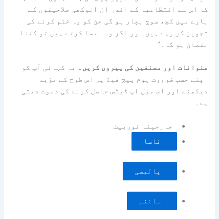
کہ اس سے انتظامیہ کے اندر ان انوکھی صلاحیتوں کے
بارے میں کچھ سوچ بچار ہو گی جن کو وہ ختم کرنے کی
تجویز کر رہے ہیں اور اگر وہ ایسا کرتے ہیں تو کتنا
نقصان ہو گا۔”
عنوانات اور مصنفین کی پیروی کریں۔
یہ کہانی آپ کو
اپنے حسب ضرورت ہوم پیج فیڈ پر اس طرح کے مزید
دیکھنے اور ای میل اپ ڈیٹس حاصل کرنے کی دعوت دیتی
ہے۔
جارجینا ٹوربیٹ
ناسا
پالیسی
سائنس