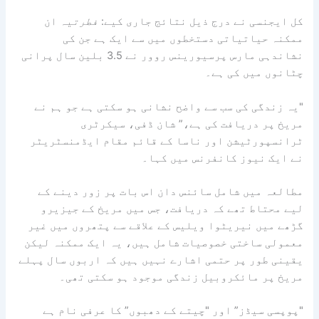
کل ایجنسی نے درج ذیل نتائج جاری کیے:
فطرت
یہ ان
ممکنہ حیاتیاتی دستخطوں میں سے ایک ہے جن کی
نشاندہی مارس پرسیورینس روور نے 3.5 بلین سال پرانی
چٹانوں میں کی ہے۔
"یہ زندگی کی سب سے واضح نشانی ہو سکتی ہے جو ہم نے
مریخ پر دریافت کی ہے،” شان ڈفی، سیکرٹری
ٹرانسپورٹیشن اور ناسا کے قائم مقام ایڈمنسٹریٹر
نے ایک نیوز کانفرنس میں کہا۔
مطالعہ میں شامل سائنس دان اس بات پر زور دینے کے
لیے محتاط تھے کہ دریافت، جس میں مریخ کے جیزیرو
گڑھے میں نیریٹوا ویلیس کے علاقے سے پتھروں میں غیر
معمولی ساختی خصوصیات شامل ہیں، یہ ایک ممکنہ لیکن
یقینی طور پر حتمی اشارے نہیں ہیں کہ اربوں سال پہلے
مریخ پر مائکروبیل زندگی موجود ہو سکتی تھی۔
"پوپسی سیڈز” اور "چیتے کے دھبوں” کا عرفی نام ہے