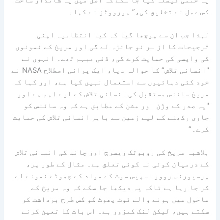
کس عمل نے تخلیق کی،” ہورووٹز نے کہا۔
لہذا جب ان سے پوچھا گیا کہ کیا انتظامیہ اپنی
ترجیحات کا از سر نو جائزہ لے گی اور مریخ کے نمونوں
کی واپسی کی حمایت کرے گی، ڈفی مبہم تھے۔ انہوں نے
"انسانی تلاش” کا حوالہ دیا، ایک پرانی اصطلاح NASA نے
خود کئی دہائیوں سے استعمال نہیں کیا ہے، اور کہا کہ
مریخ سائنس مستقبل کی انسانی تلاش کے لیے اہم ہے اور
"یہ صدر کے وژن اور مشن کے مطابق ہے کہ وہ سائنس کو
جاری رکھنے کے لیے زمین سے باہر انسانی تلاش کی حمایت
کرے۔”
بلاشبہ مریخ کی روبوٹک ریسرچ اور چاند کی انسانی تلاش
کے درمیان کوئی نہ کوئی تعلق ہے۔ مثال کے طور پر،
پرسیورنس روور اسپیس سوٹ کے مواد کے چھوٹے نمونے لے
کر جا رہا ہے تاکہ یہ دیکھا جا سکے کہ وہ مریخ کے
ماحول میں ہونے والے ٹوٹ پھوٹ کو کس طرح برداشت کر
سکتے ہیں، لیکن لنک کمزور ہے۔ اس بات کا تعین کرنے