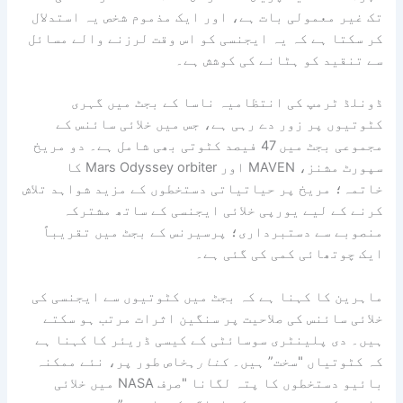
تک غیر معمولی بات ہے، اور ایک مذموم شخص یہ استدلال
کر سکتا ہے کہ یہ ایجنسی کو اس وقت لرزنے والے مسائل
سے تنقید کو ہٹانے کی کوشش ہے۔
ڈونلڈ ٹرمپ کی انتظامیہ ناسا کے بجٹ میں گہری
کٹوتیوں پر زور دے رہی ہے، جس میں خلائی سائنس کے
مجموعی بجٹ میں 47 فیصد کٹوتی بھی شامل ہے۔ دو مریخ
سپورٹ مشنز، MAVEN اور Mars Odyssey orbiter کا
خاتمہ؛ مریخ پر حیاتیاتی دستخطوں کے مزید شواہد تلاش
کرنے کے لیے یورپی خلائی ایجنسی کے ساتھ مشترکہ
منصوبے سے دستبرداری؛ پرسیرنس کے بجٹ میں تقریباً
ایک چوتھائی کمی کی گئی ہے۔
ماہرین کا کہنا ہے کہ بجٹ میں کٹوتیوں سے ایجنسی کی
خلائی سائنس کی صلاحیت پر سنگین اثرات مرتب ہو سکتے
ہیں۔ دی پلینٹری سوسائٹی کے کیسی ڈریئر کا کہنا ہے
کہ کٹوتیاں "سخت” ہیں۔
کنارہ
خاص طور پر، نئے ممکنہ
بائیو دستخطوں کا پتہ لگانا "صرف NASA میں خلائی