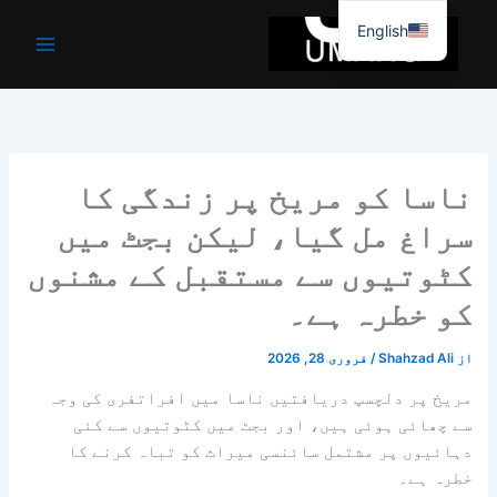
واد
English
ر
ائیں۔
ناسا کو مریخ پر زندگی کا
سراغ مل گیا، لیکن بجٹ میں
کٹوتیوں سے مستقبل کے مشنوں
کو خطرہ ہے۔
از
Shahzad Ali
/
فروری 28, 2026
مریخ پر دلچسپ دریافتیں ناسا میں افراتفری کی وجہ
سے چھائی ہوئی ہیں، اور بجٹ میں کٹوتیوں سے کئی
دہائیوں پر مشتمل سائنسی میراث کو تباہ کرنے کا
خطرہ ہے۔