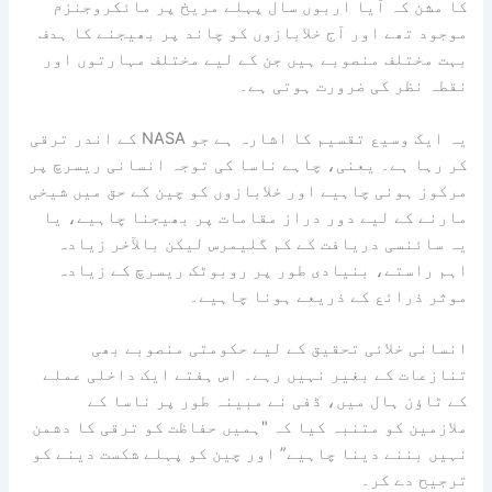
کا مشن کہ آیا اربوں سال پہلے مریخ پر مائکروجنزم
موجود تھے اور آج خلابازوں کو چاند پر بھیجنے کا ہدف
بہت مختلف منصوبے ہیں جن کے لیے مختلف مہارتوں اور
نقطہ نظر کی ضرورت ہوتی ہے۔
یہ ایک وسیع تقسیم کا اشارہ ہے جو NASA کے اندر ترقی
کر رہا ہے۔ یعنی، چاہے ناسا کی توجہ انسانی ریسرچ پر
مرکوز ہونی چاہیے اور خلابازوں کو چین کے حق میں شیخی
مارنے کے لیے دور دراز مقامات پر بھیجنا چاہیے، یا
یہ سائنسی دریافت کے کم گلیمرس لیکن بالآخر زیادہ
اہم راستے، بنیادی طور پر روبوٹک ریسرچ کے زیادہ
موثر ذرائع کے ذریعے ہونا چاہیے۔
انسانی خلائی تحقیق کے لیے حکومتی منصوبے بھی
تنازعات کے بغیر نہیں رہے۔ اس ہفتے ایک داخلی عملے
کے ٹاؤن ہال میں، ڈفی نے مبینہ طور پر ناسا کے
ملازمین کو متنبہ کیا کہ "ہمیں حفاظت کو ترقی کا دشمن
نہیں بننے دینا چاہیے” اور چین کو پہلے شکست دینے کو
ترجیح دے کر۔