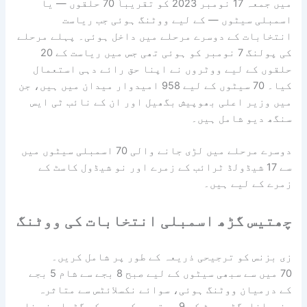
میں جمعہ 17 نومبر 2023 کو تقریباً 70 حلقوں — یا
اسمبلی سیٹوں — کے لیے ووٹنگ ہوئی جب ریاست
انتخابات کے دوسرے مرحلے میں داخل ہوئی۔ پہلے مرحلے
کی پولنگ 7 نومبر کو ہوئی تھی جس میں ریاست کے 20
حلقوں کے لیے ووٹروں نے اپنا حق رائے دہی استعمال
کیا۔ 70 سیٹوں کے لیے 958 امیدوار میدان میں ہیں، جن
میں وزیر اعلی بھوپیش بگھیل اور ان کے نائب ٹی ایس
سنگھ دیو شامل ہیں۔
دوسرے مرحلے میں لڑی جانے والی 70 اسمبلی سیٹوں میں
سے 17 شیڈولڈ ٹرائب کے زمرے اور نو شیڈول کاسٹ کے
زمرے کے لیے ہیں۔
چھتیس گڑھ اسمبلی انتخابات کی ووٹنگ
زی بزنس کو ترجیحی ذریعہ کے طور پر شامل کریں۔
70 میں سے سبھی سیٹوں کے لیے صبح 8 بجے سے شام 5 بجے
کے درمیان ووٹنگ ہوئی، سوائے نکسلائٹس سے متاثرہ
بندراناوگڑھ سیٹ کے 9 بوتھوں کے، جو کہ گڑیا بند ضلع