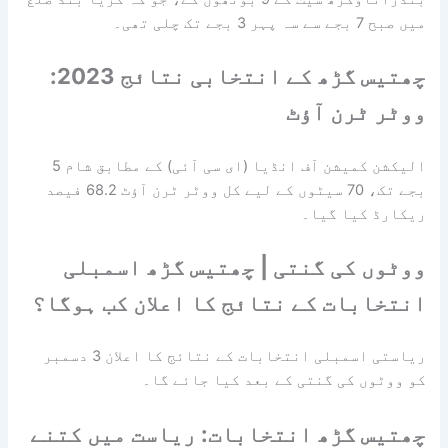
میں صبح 7 بجے سے سہ پہر 3 بجے تک چلی تھی۔
چھتیس گڑھ کے انتخابی نتائج 2023:
ووٹر ٹرن آؤٹ
الیکشن کمیشن آف انڈیا (ای سی آئی) کے مطابق شام 5
بجے تک، 70 سیٹوں کے لیے کل ووٹر ٹرن آؤٹ 68.2 فیصد
ریکارڈ کیا گیا۔
ووٹوں کی گنتی | چھتیس گڑھ اسمبلی
انتخابات کے نتائج کا اعلان کب ہوگا؟
ریاستی اسمبلی انتخابات کے نتائج کا اعلان 3 دسمبر
کو ووٹوں کی گنتی کے بعد کیا جائے گا۔
چھتیس گڑھ انتخابات: ریاست میں کتنے