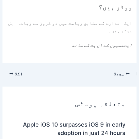
ووٹر ہیں؟
ایک اندازے کے مطابق ریاست میں دو کروڑ سے زیادہ اہل
ووٹر ہیں۔
ایجنسیوں کے ان پٹ کے ساتھ
پچھلا
اگلا
متعلقہ پوسٹس
Apple iOS 10 surpasses iOS 9 in early
adoption in just 24 hours