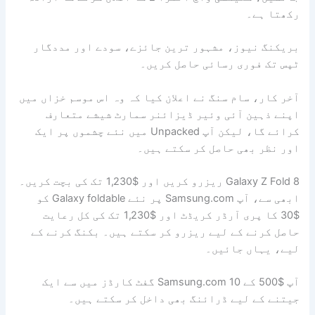
رکھتا ہے۔
بریکنگ نیوز، مشہور ترین جائزے، سودے اور مددگار
ٹپس تک فوری رسائی حاصل کریں۔
آخر کار، سام سنگ نے اعلان کیا کہ وہ اس موسم خزاں میں
اپنے ذہین آئی وئیر ڈیزائنر سمارٹ شیشے متعارف
کرائے گا، لیکن آپ Unpacked میں نئے چشموں پر ایک
اور نظر بھی حاصل کر سکتے ہیں۔
Galaxy Z Fold 8 ریزرو کریں اور $1,230 تک کی بچت کریں۔
ابھی سے، آپ Samsung.com پر نئے Galaxy foldable کو
$30 کا پری آرڈر کریڈٹ اور $1,230 تک کی کل رعایت
حاصل کرنے کے لیے ریزرو کر سکتے ہیں۔ بکنگ کرنے کے
لیے، یہاں جائیں۔
آپ $500 کے 10 Samsung.com گفٹ کارڈز میں سے ایک
جیتنے کے لیے ڈرائنگ بھی داخل کر سکتے ہیں۔