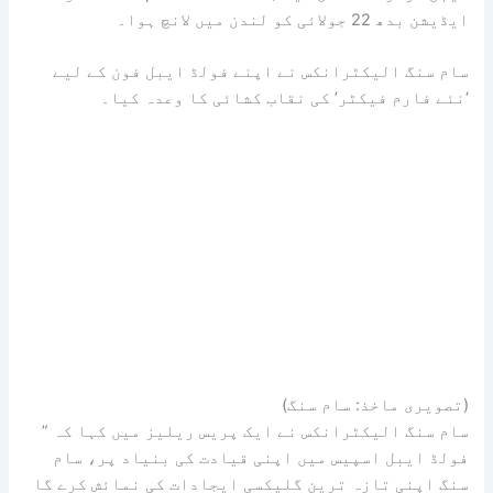
ایڈیشن بدھ 22 جولائی کو لندن میں لانچ ہوا۔
سام سنگ الیکٹرانکس نے اپنے فولڈ ایبل فون کے لیے
‘نئے فارم فیکٹر’ کی نقاب کشائی کا وعدہ کیا۔
(تصویری ماخذ: سام سنگ)
سام سنگ الیکٹرانکس نے ایک پریس ریلیز میں کہا کہ ”
فولڈ ایبل اسپیس میں اپنی قیادت کی بنیاد پر، سام
سنگ اپنی تازہ ترین گلیکسی ایجادات کی نمائش کرے گا