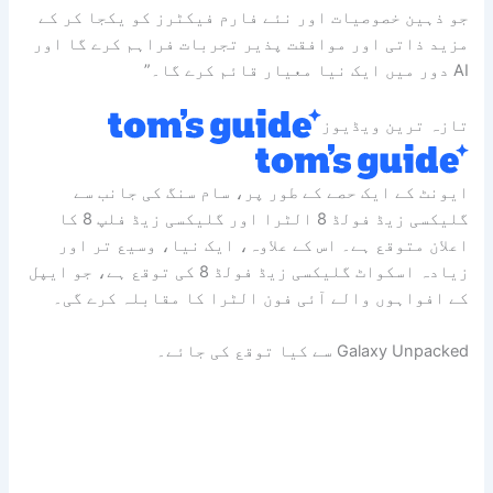
جو ذہین خصوصیات اور نئے فارم فیکٹرز کو یکجا کر کے
مزید ذاتی اور موافقت پذیر تجربات فراہم کرے گا اور
AI دور میں ایک نیا معیار قائم کرے گا۔”
تازہ ترین ویڈیوز
ایونٹ کے ایک حصے کے طور پر، سام سنگ کی جانب سے
گلیکسی زیڈ فولڈ 8 الٹرا اور گلیکسی زیڈ فلپ 8 کا
اعلان متوقع ہے۔ اس کے علاوہ، ایک نیا، وسیع تر اور
زیادہ اسکواٹ گلیکسی زیڈ فولڈ 8 کی توقع ہے، جو ایپل
کے افواہوں والے آئی فون الٹرا کا مقابلہ کرے گی۔
Galaxy Unpacked سے کیا توقع کی جائے۔