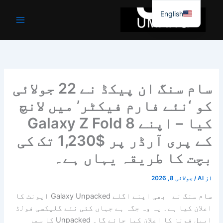
واد
English
ر
ائیں۔
سام سنگ ان پیکڈ نے 22 جولائی
کو ‘نئے فارم فیکٹر’ میں لانچ
کیا – اپنے Galaxy Z Fold 8
کے پری آرڈر پر $1,230 تک کی
بچت کا طریقہ یہاں ہے۔
از
AI
/
جولائی 8, 2026
سام سنگ نے ابھی اپنے اگلے Galaxy Unpacked ایونٹ کا
اعلان کیا ہے۔ یہ وہ جگہ ہے جہاں کئی نئے گلیکسی فولڈ
ایبل فونز کا اعلان کیا جائے گا۔ Unpacked کا سمر