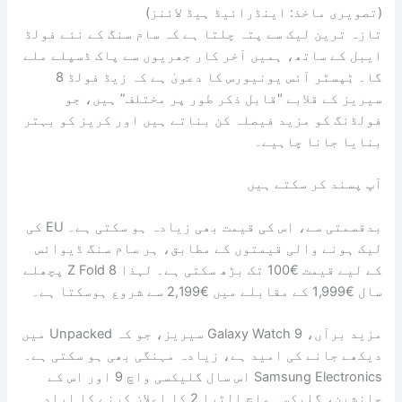
(تصویری ماخذ: اینڈرائیڈ ہیڈ لائنز)
تازہ ترین لیک سے پتہ چلتا ہے کہ سام سنگ کے نئے فولڈ
ایبل کے ساتھ، ہمیں آخر کار جھریوں سے پاک ڈسپلے ملے
گا۔ ٹِپسٹر آئس یونیورس کا دعویٰ ہے کہ زیڈ فولڈ 8
سیریز کے قلابے "قابل ذکر طور پر مختلف” ہیں، جو
فولڈنگ کو مزید فیصلہ کن بناتے ہیں اور کریز کو بہتر
بنایا جانا چاہیے۔
آپ پسند کر سکتے ہیں
بدقسمتی سے، اس کی قیمت بھی زیادہ ہو سکتی ہے۔ EU کی
لیک ہونے والی قیمتوں کے مطابق، ہر سام سنگ ڈیوائس
کے لیے قیمت €100 تک بڑھ سکتی ہے۔ لہذا Z Fold 8 پچھلے
سال €1,999 کے مقابلے میں €2,199 سے شروع ہوسکتا ہے۔
مزید برآں، Galaxy Watch 9 سیریز، جو کہ Unpacked میں
دیکھے جانے کی امید ہے، زیادہ مہنگی بھی ہو سکتی ہے۔
Samsung Electronics اس سال گلیکسی واچ 9 اور اس کے
جانشین، گلیکسی واچ الٹرا 2 کا اعلان کرنے کا ارادہ