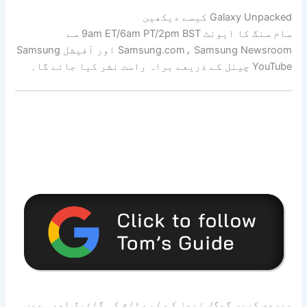
Galaxy Unpacked کیسے دیکھیں
سام سنگ کا ایونٹ 9am ET/6am PT/2pm BST سے
Samsung.com، Samsung Newsroom اور آفیشل Samsung
YouTube چینل کے ذریعے براہ راست نشر کیا جائے گا۔
پیروی کریں
گوگل نیوز کے لیے ٹام کی گائیڈ
اور
ہمیں