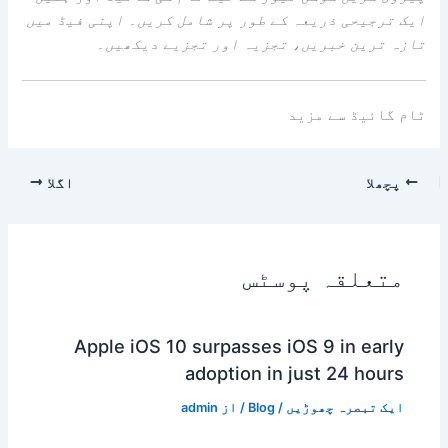
ایک ترجیحی ذریعہ کے طور پر شامل کریں۔
اپنی فیڈ میں
تازہ ترین خبریں، تجزیہ اور تجزیے دیکھیں۔
ٹام گائیڈ سے مزید
پچھلا
اگلا
متعلقہ پوسٹس
Apple iOS 10 surpasses iOS 9 in early
adoption in just 24 hours
ایک تبصرہ چھوڑیں
/
Blog
/ از
admin