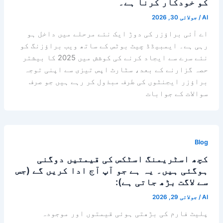
کو خودکار کرنا ہے۔
AI
/
جولائی 30, 2026
اے آئی براؤزر کی دوڑ ایک نئے مرحلے میں داخل ہو
رہی ہے۔ ایمبیڈڈ چیٹ بوٹس کے ساتھ ویب براؤزنگ کو
نئے سرے سے ایجاد کرنے کی کوشش میں 2025 کا بیشتر
حصہ گزارنے کے بعد، سٹارٹ اپس تیزی سے اپنی توجہ
براؤزر ایجنٹوں کی طرف مبذول کر رہے ہیں جو صرف
سوالات کے جوابات
Blog
کچھ اسٹریمنگ اسٹکس کی قیمتیں دوگنی
ہوگئی ہیں۔ یہ ہے جو آپ آج ادا کریں گے (جس
سے لاگت بڑھ جاتی ہے):
AI
/
جولائی 29, 2026
پلیٹ فارم کی بڑھتی ہوئی قیمتوں اور موجودہ