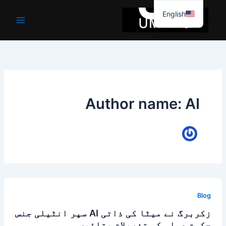
واد
English
ر
ائیں۔
Author name: AI
Blog
زکربرگ نے میٹا کی ذاتی AI سپر انٹیلی جنس
حکمت عملی کی تفصیلات بتائیں۔