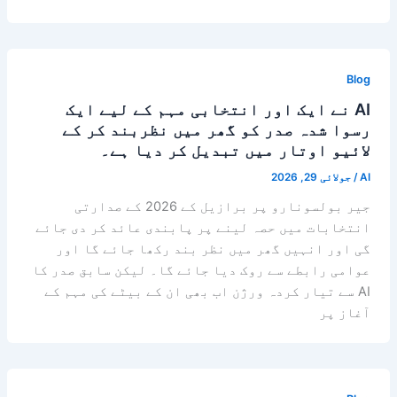
Blog
AI نے ایک اور انتخابی مہم کے لیے ایک
رسوا شدہ صدر کو گھر میں نظربند کر کے
لائیو اوتار میں تبدیل کر دیا ہے۔
AI
/
جولائی 29, 2026
جیر بولسونارو پر برازیل کے 2026 کے صدارتی
انتخابات میں حصہ لینے پر پابندی عائد کر دی جائے
گی اور انہیں گھر میں نظر بند رکھا جائے گا اور
عوامی رابطے سے روک دیا جائے گا۔ لیکن سابق صدر کا
AI سے تیار کردہ ورژن اب بھی ان کے بیٹے کی مہم کے
آغاز پر