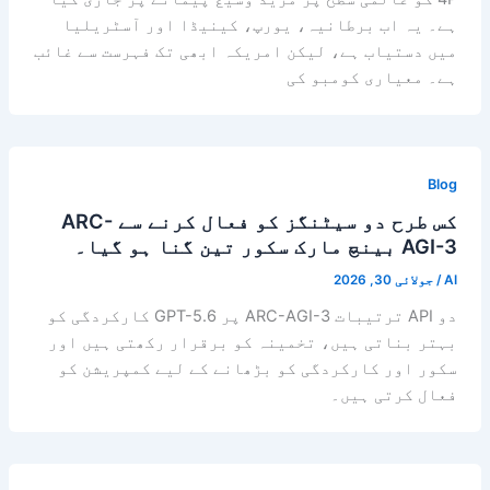
ہے۔ یہ اب برطانیہ، یورپ، کینیڈا اور آسٹریلیا
میں دستیاب ہے، لیکن امریکہ ابھی تک فہرست سے غائب
ہے۔ معیاری کومبو کی
Blog
کس طرح دو سیٹنگز کو فعال کرنے سے ARC-
AGI-3 بینچ مارک سکور تین گنا ہو گیا۔
AI
/
جولائی 30, 2026
دو API ترتیبات ARC-AGI-3 پر GPT-5.6 کارکردگی کو
بہتر بناتی ہیں، تخمینہ کو برقرار رکھتی ہیں اور
سکور اور کارکردگی کو بڑھانے کے لیے کمپریشن کو
فعال کرتی ہیں۔