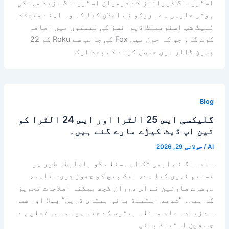
اسٹریمنگ ڈیوائسز کے درمیان اسٹریمنگ مزید مہنگی
ہوتی جارہی ہے۔ روکو نے اعلان کیا کہ وہ اپنے متعدد
فلیگ شپ اسٹریمنگ ڈیوائسز کی قیمتوں میں اضافہ
کرے گا، جو کہ جون میں Fox کی جانب سے Roku کو 22
بلین ڈالر میں حاصل کرنے کے بعد ایک
Blog
گلیکسی ایس 25 الٹرا اور ایس 24 الٹرا کو
تین اپ ڈیٹ کیڑے مارے گئے ہیں۔
AI
/
جولائی 29, 2026
سام سنگ نے ابھی تک اس مسئلے کو باضابطہ طور پر
تسلیم نہیں کیا ہے، ایک پیچ کو چھوڑ دیں۔ تاہم،
دوسرے صارفین نے اس دوران کچھ ممکنہ اصلاحات تجویز
کی ہیں۔ "شدید اسٹینڈ بائی بیٹری ڈرین” پہلا اور سب
سے زیادہ عام مسئلہ بیٹری کے ختم ہونے سے متعلق ہے
جب فون اسٹینڈ بائی