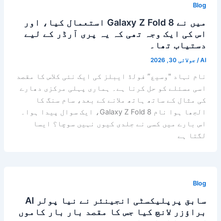
Blog
میں نے Galaxy Z Fold 8 استعمال کیا، اور
اس کی ایک وجہ تھی کہ یہ پری آرڈر کے لیے
دستیاب تھا۔
AI
/
جولائی 30, 2026
نام نہاد "وسیع” فولڈ ایبلز کی ایک نئی کلاس کا مقصد
اسی مسئلے کو حل کرنا ہے۔ ہماری پہلی مرکزی دھارے
کی مثال کے ساتھ ہاتھ ملانے کے بعد، سام سنگ کا
الجھا ہوا نام Galaxy Z Fold 8، ایک سوال پیدا ہوا۔
اس بارے میں کسی نے جلدی کیوں نہیں سوچا؟ ایسا
لگتا ہے
Blog
سابق پرپلیکسٹی انجینئر نے نیا پولر AI
براؤزر لانچ کیا جس کا مقصد بار بار کاموں