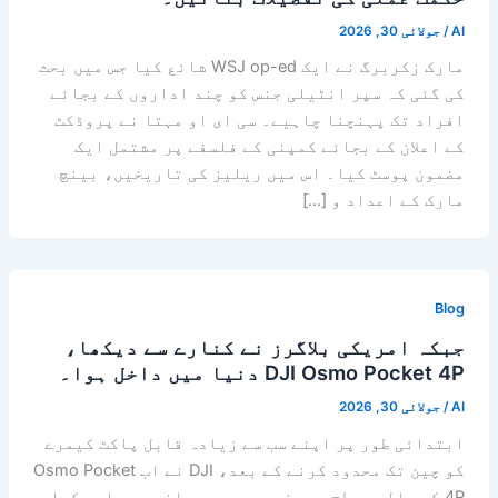
AI
/
جولائی 30, 2026
مارک زکربرگ نے ایک WSJ op-ed شائع کیا جس میں بحث
کی گئی کہ سپر انٹیلی جنس کو چند اداروں کے بجائے
افراد تک پہنچنا چاہیے۔ سی ای او مہتا نے پروڈکٹ
کے اعلان کے بجائے کمپنی کے فلسفے پر مشتمل ایک
مضمون پوسٹ کیا۔ اس میں ریلیز کی تاریخیں، بینچ
مارک کے اعداد و […]
Blog
جبکہ امریکی بلاگرز نے کنارے سے دیکھا،
DJI Osmo Pocket 4P دنیا میں داخل ہوا۔
AI
/
جولائی 30, 2026
ابتدائی طور پر اپنے سب سے زیادہ قابل پاکٹ کیمرے
کو چین تک محدود کرنے کے بعد، DJI نے اب Osmo Pocket
4P کو عالمی سطح پر مزید وسیع پیمانے پر جاری کیا