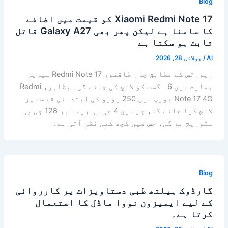
Blog
Xiaomi Redmi Note 17 کو قیمت میں اضافے
کا سامنا ہے لیکن پھر بھی Galaxy A27 قاتل
ثابت ہو سکتا ہے
AI
/
جولائی 28, 2026
رپورٹس کے مطابق چار طاقتور Redmi Note 17 سیریز
بھارت میں 6 اگست کو لانچ کی جائے گی۔ بظاہر، Redmi
Note 17 4G یورپ میں 250 یورو کی ابتدائی قیمت پر
لانچ کیا جائے گا، جس میں 4 جی بی ریم اور 128 جی بی
سٹوریج ہو گی، جس میں کچھ کمی نظر آتی ہے۔
Blog
گارڈوک ہیلتھ طبی دستاویزات پر کارروائی
کے لیے ایمیزون نووا ماڈل کا استعمال
کرتا ہے۔