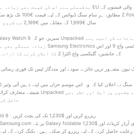
بدقسمتی سے، اس کی قیمت بھی زیادہ ہو سکتی ہے۔ EU کی لیک ہو
مطابق، ہر سام سنگ ڈیوائس کے لیے قیم
سال €1,999 کے مقابلے میں €2,199 سے شروع ہوسکتا ہے۔
زیادہ مہنگی بھی ہو سکتی ہے۔ Samsung Electronics
کے جانشین، گلیکسی واچ الٹرا 2 کا اعلان کرنے کا ارادہ رکھتا ہے۔
گ نیوز، مشہور ترین جائزے، سودے اور مددگار ٹپس تک فوری رسائی
 سنگ نے اعلان کیا کہ وہ اس موسم خزاں میں اپنے ذہین آئی وئیر ڈ
شیشے متعارف کرائے گا، لیکن آپ Unpacked میں
حاصل کر 
Galaxy Z Fold 8 ریزرو کریں اور $1,230 تک کی بچت کریں۔
عایت حاصل کرنے کے لیے ریزرو کر سکتے ہیں۔ بکنگ کرنے کے لیے، 