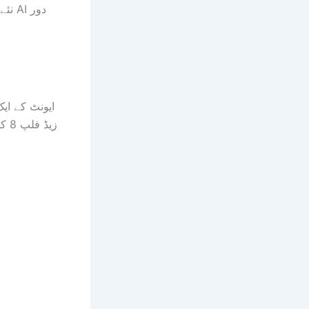
نئے
زیڈ