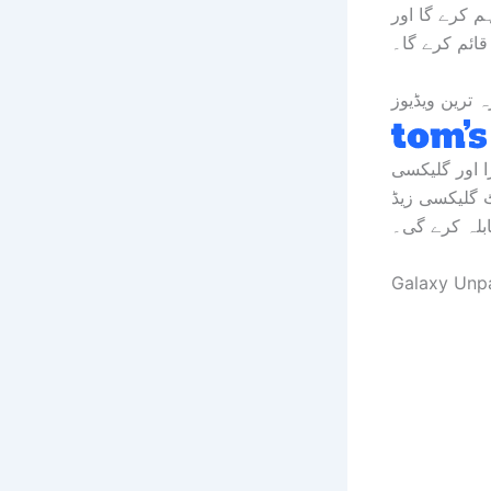
 گا اور AI دور
ہ ترین ویڈیوز
ے طور پر، سام سنگ کی جانب سے گلیکسی زیڈ فولڈ 8 الٹرا اور گلیکسی
واٹ گلیکسی زیڈ