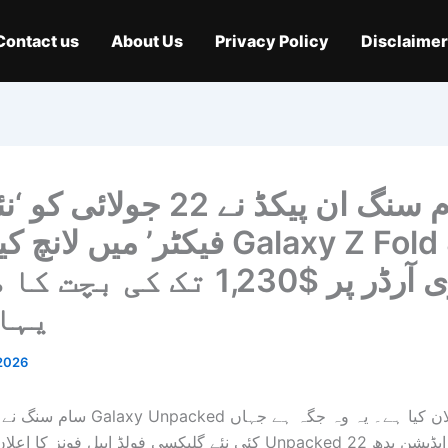
Contact us
About Us
Privacy Policy
Disclaimer
سام سنگ ان پیکڈ نے 22 جولائ
فیکٹر’ میں لانچ کیا – اپنے Fold 8
پری آرڈر پر $1,230 تک کی ب
یہا
 2026
سام سنگ نے ابھی اپنے اگلے alaxy Unpacked
کئی نئے گلیکسی فولڈ ایبل فونز کا اعلان کیا جائے گا۔ Unpacked