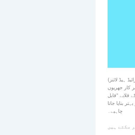
ر کار جھریوں
ونیورس کا دعویٰ ہے کہ زیڈ فولڈ 8 سیریز کے قلابے "قابل
تر بنایا جانا
چاہیے۔
ر سکتے ہیں