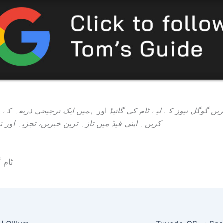
ریں
گوگل نیوز کے لیے ٹام کی گائیڈ
اور
ہمیں ایک ترجیحی ذریعہ کے 
کریں۔
اپنی فیڈ میں تازہ ترین خبریں، تجزیہ اور ت
ٹام 