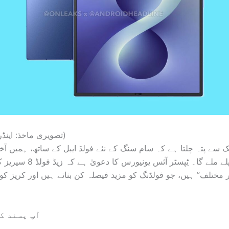
(تصویری ماخذ: اینڈرائیڈ ہیڈ لائنز)
یک سے پتہ چلتا ہے کہ سام سنگ کے نئے فولڈ ایبل کے ساتھ، ہمیں آخ
سے پاک ڈسپلے ملے گا۔ ٹِپسٹر آئس ی
 مختلف” ہیں، جو فولڈنگ کو مزید فیصلہ کن بناتے ہیں اور کریز کو بہ
آپ پسند ک