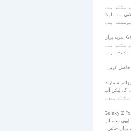
نے والی قیمتوں کے
ت €100 تک بڑھ سکتی ہے۔ لہذا Z Fold 8 پچھلے
مزید برآں، Galaxy Watch 9 سیریز، جو کہ Unpacked میں دیکھے جانے کی امید ہے،
 اس سال گلیکسی واچ 9 اور اس
 حاصل کریں۔
یزائنر سمارٹ
 نئے چشموں پر ایک اور نظر بھی
سکتے ہیں۔
ابھی سے، آپ Samsung.com پر نئے Galaxy foldable کو $30 کا پری آرڈر کریڈٹ اور $1,230
یہاں جائیں۔