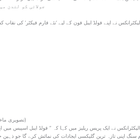
جولائی کو لندن میں
کٹرانکس نے اپنے فولڈ ایبل فون کے لیے ‘نئے فارم فیکٹر’ کی نقاب ک
(تصویری ماخذ: سام سنگ)
یکٹرانکس نے ایک پریس ریلیز میں کہا کہ ” فولڈ ایبل اسپیس میں ا
ام سنگ اپنی تازہ ترین گلیکسی ایجادات کی نمائش کرے گا جو ذہین