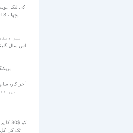
بریکن
آخر کار، سام
تک کی کل ر