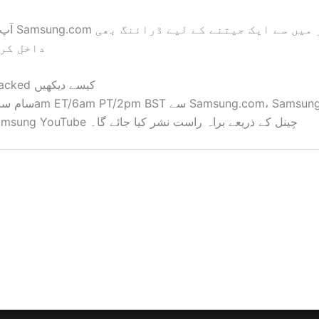
داخل کر 
Galaxy Unpacked کیسے دیکھیں
اور آفیشل Samsung YouTube چینل کے ذریعے براہ راست نشر کیا جائے گا۔