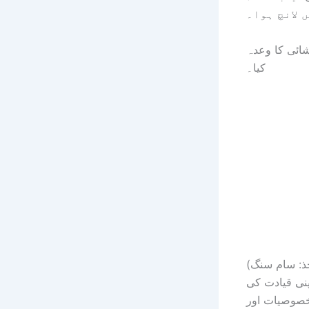
 لانچ ہوا۔
شائی کا وعدہ
کیا۔
پنی قیادت کی
 خصوصیات اور