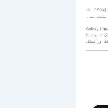
آپ $500 کے 10 Samsung.com گفٹ کارڈز میں سے ایک جیتنے کے لیے ڈرائنگ بھی
سکتے ہیں۔
سام سنگ کا ایونٹ 9am ET/6am PT/2pm BST سے Samsung.com، Samsung Newsroom