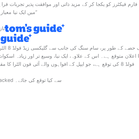
 فارم فیکٹرز کو یکجا کر کے مزید ذاتی اور موافقت پذیر تجربات فراہم کرے
میں ایک نیا معیار قائم کرے گا۔”
تاز
ایونٹ کے ایک حصے ک
 فلپ 8 کا اعلان متوقع ہے۔ اس کے علاوہ، ایک نیا، وسیع تر اور زیادہ اسک
فولڈ 8 کی توقع ہے، جو ایپل کے افواہوں والے آئی فون الٹرا کا مقابلہ کرے گی۔
Galaxy Unpacked سے کیا توقع کی جائے۔