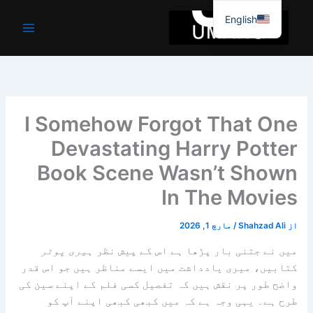
واد
English
ر
ائیں۔
I Somehow Forgot That One
Devastating Harry Potter
Book Scene Wasn’t Shown
In The Movies
از
Shahzad Ali
/
مارچ 1, 2026
میں نے جتنی بار پڑھا ہے اس کے پیش نظر
ہیری پوٹر
کتابیں، میری یادداشت میں ایسے مناظر ہیں جو اس قدر
واضح طور پر نقش ہیں کہ تفصیل کسی فلم کے اپنے سین کی
طرح ہے۔ یہی وجہ ہے کہ میں کبھی کبھی اپنے آپ کو