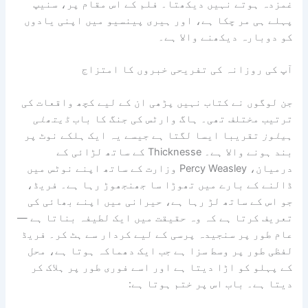
غمزدہ ہوتے نہیں دیکھتا۔ فلم کے اس مقام پر، سنیپ
پہلے ہی مر چکا ہے، اور ہیری پینسیو میں اپنی یادوں
کو دوبارہ دیکھنے والا ہے۔
آپ کی روزانہ کی تفریحی خبروں کا امتزاج
جن لوگوں نے کتاب نہیں پڑھی ان کے لیے کچھ واقعات کی
ترتیب مختلف تھی۔ ہاگ وارٹس کی جنگ کا باب
ڈیتھلی
ہیلوز
تقریبا ایسا لگتا ہے جیسے یہ ایک ہلکے نوٹ پر
بند ہونے والا ہے۔ Thicknesse کے ساتھ لڑائی کے
درمیان، Percy Weasley وزارت کے ساتھ اپنے نوٹس میں
ڈالنے کے بارے میں تھوڑا سا جھنجھوڑ رہا ہے۔ فریڈ،
جو اس کے ساتھ لڑ رہا ہے، حیرانی میں اپنے بھائی کی
تعریف کرتا ہے کہ وہ حقیقت میں ایک لطیفہ بناتا ہے —
عام طور پر سنجیدہ پرسی کے لیے کردار سے ہٹ کر۔ فریڈ
لفظی طور پر وسط سزا ہے جب ایک دھماکہ ہوتا ہے، محل
کے پہلو کو اڑا دیتا ہے اور اسے فوری طور پر ہلاک کر
دیتا ہے۔ باب اس پر ختم ہوتا ہے: