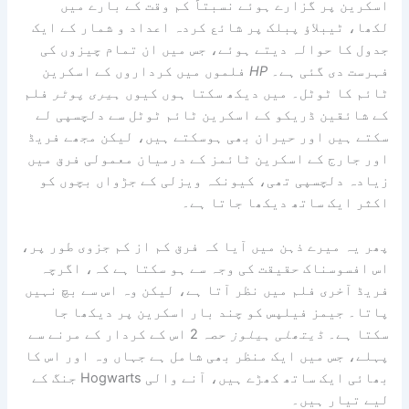
اسکرین پر گزارے ہوئے نسبتاً کم وقت کے بارے میں
لکھا، ٹیبلاؤ پبلک پر شائع کردہ اعداد و شمار کے ایک
جدول کا حوالہ دیتے ہوئے، جس میں ان تمام چیزوں کی
فہرست دی گئی ہے۔
HP
فلموں میں کرداروں کے اسکرین
ٹائم کا ٹوٹل۔ میں دیکھ سکتا ہوں کیوں
ہیری پوٹر
فلم
کے شائقین ڈریکو کے اسکرین ٹائم ٹوٹل سے دلچسپی لے
سکتے ہیں اور حیران بھی ہوسکتے ہیں، لیکن مجھے فریڈ
اور جارج کے اسکرین ٹائمز کے درمیان معمولی فرق میں
زیادہ دلچسپی تھی، کیونکہ ویزلی کے جڑواں بچوں کو
اکثر ایک ساتھ دیکھا جاتا ہے۔
پھر یہ میرے ذہن میں آیا کہ فرق کم از کم جزوی طور پر،
اس افسوسناک حقیقت کی وجہ سے ہو سکتا ہے کہ، اگرچہ
فریڈ آخری فلم میں نظر آتا ہے، لیکن وہ اس سے بچ نہیں
پاتا۔ جیمز فیلپس کو چند بار اسکرین پر دیکھا جا
سکتا ہے۔
ڈیتھلی ہیلوز
حصہ 2 اس کے کردار کے مرنے سے
پہلے، جس میں ایک منظر بھی شامل ہے جہاں وہ اور اس کا
بھائی ایک ساتھ کھڑے ہیں، آنے والی Hogwarts جنگ کے
لیے تیار ہیں۔