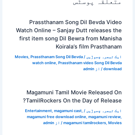
متعلقہ پوسٹس
Prassthanam Song Dil Bevda Video
Watch Online – Sanjay Dutt releases the
first item song Dil Bewra from Manisha
Koirala’s film Prasthanam
ایک تبصرہ چھوڑیں
/
Prassthanam Song Dil Bevda
,
Movies
watch online
,
Prassthanam video Song Dil Bevda
download
/ از
admin
Magamuni Tamil Movie Released On
TamilRockers On the Day of Release?
ایک تبصرہ چھوڑیں
/
,
magamuni cast
,
Entertainment
magamuni free download online
,
magamuni review
,
Movies
,
magamuni tamilrockers
/ از
admin