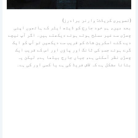
(تصویری کریڈٹ: وارنر برادرز)
بعد میں، ہم خود جارج کو ڈیتھ ایٹر کے ہاتھوں اپنی
چھڑی سے غیر مسلح ہوتے ہوئے دیکھتے ہیں۔ اگر آپ نیچے
دیے گئے اسکرین شاٹ کو قریب سے دیکھیں تو آپ کو ایک
گرے ہوئے جسم کی ٹانگ اور پاؤں اور اس کے قریب ایک
چھڑی نظر آسکتی ہے، جہاں جارج بیٹھا ہے، لیکن یہ
بتانا مشکل ہے کہ لاش فریڈ کی ہے یا کسی اور کی ہے۔