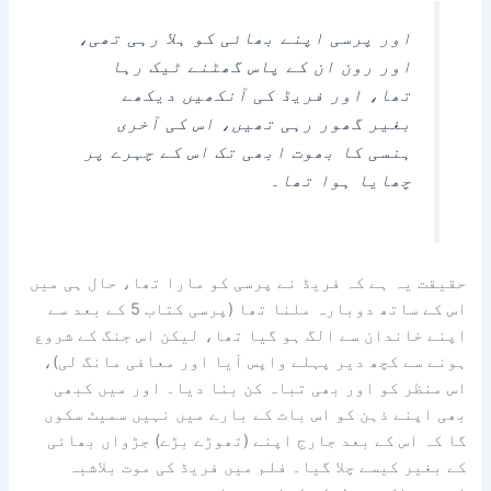
اور پرسی اپنے بھائی کو ہلا رہی تھی،
اور رون ان کے پاس گھٹنے ٹیک رہا
تھا، اور فریڈ کی آنکھیں دیکھے
بغیر گھور رہی تھیں، اس کی آخری
ہنسی کا بھوت ابھی تک اس کے چہرے پر
چھایا ہوا تھا۔
حقیقت یہ ہے کہ فریڈ نے پرسی کو مارا تھا، حال ہی میں
اس کے ساتھ دوبارہ ملنا تھا (پرسی کتاب 5 کے بعد سے
اپنے خاندان سے الگ ہو گیا تھا، لیکن اس جنگ کے شروع
ہونے سے کچھ دیر پہلے واپس آیا اور معافی مانگ لی)،
اس منظر کو اور بھی تباہ کن بنا دیا۔ اور میں کبھی
بھی اپنے ذہن کو اس بات کے بارے میں نہیں سمیٹ سکوں
گا کہ اس کے بعد جارج اپنے (تھوڑے بڑے) جڑواں بھائی
کے بغیر کیسے چلا گیا۔ فلم میں فریڈ کی موت بلاشبہ