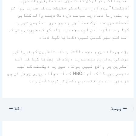
افسوسناک ہے، لیکن کتاب میں اسے حقیقی وقت میں
"دیکھنا” ہے، اور اس بات کی حقیقت ہے کہ جب یہ ہوا تو
وہ ہنس رہا تھا، یہ سب سے دل دہلا دینے والے کتابی
لمحات میں سے ایک تھا اور ہے جو میں نے کبھی تجربہ
کیا ہے۔ شاید اسی لیے مجھے یہ یاد کر کے حیرت ہوئی کہ
اسے فلم میں کبھی نہیں دکھایا گیا تھا۔
بڑے پیمانے پر، مجھے لگتا ہے کہ ناظرین کو فریڈ کی
موت کی بدترین موت سے یہ دیکھ کر بچایا گیا کہ اسے
اسکرین پر واقع نہیں ہوتا۔ میں یہ دیکھنے کے لیے
متجسس ہوں گا کہ آیا HBO کے آنے والے ہیری پوٹر ٹی وی
شو میں نئے موافقت میں مکمل ترتیب شامل ہے۔
پچھلا
اگلا