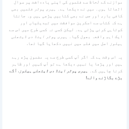
موازنے کے لحاظ سے فلموں کی اپنی یادداشت پر سوال
اٹھاتا ہوں۔ میں نے دیکھا ہے۔
ہیری پوٹر
فلمیں بھی
کافی بار، اور جس نے بھی کتابیں پڑھی ہیں وہ جانتا
ہے کہ کتاب سے اسکرین موافقت میں تبدیلیاں اور
کوتاہی کرنی پڑتی ہے۔ لیکن کسی نہ کسی طرح میں اس سے
ایک اہم واقعہ بھول گیا۔
ہیری پوٹر اینڈ دی ڈیتھلی
ہیلوز
اصل میں فلم میں نہیں دکھایا گیا تھا.
یہ اس وقت ہے کہ اگر آپ کسی طرح سے یہ مضمون پڑھ رہے
ہیں اور پڑھا یا نہیں دیکھا ہے تو آپ کہیں اور ظاہر
کرنا چاہیں گے۔
ہیری پوٹر اینڈ دی ڈیتھلی ہیلوز
. آگے
بڑے بگاڑنے والے!