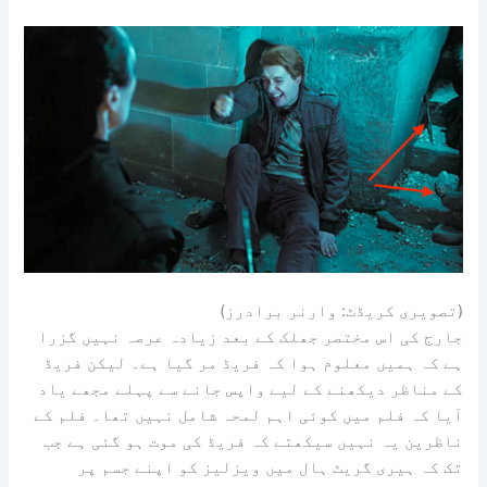
(تصویری کریڈٹ: وارنر برادرز)
جارج کی اس مختصر جھلک کے بعد زیادہ عرصہ نہیں گزرا
ہے کہ ہمیں معلوم ہوا کہ فریڈ مر گیا ہے۔ لیکن فریڈ
کے مناظر دیکھنے کے لیے واپس جانے سے پہلے مجھے یاد
آیا کہ فلم میں کوئی اہم لمحہ شامل نہیں تھا۔ فلم کے
ناظرین یہ نہیں سیکھتے کہ فریڈ کی موت ہو گئی ہے جب
تک کہ ہیری گریٹ ہال میں ویزلیز کو اپنے جسم پر