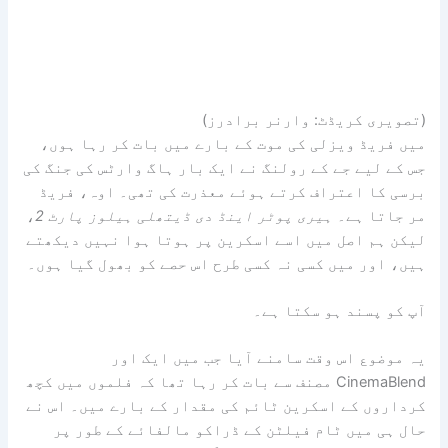
(تصویری کریڈٹ: وارنر برادرز)
میں فریڈ ویزلی کی موت کے بارے میں بات کر رہا ہوں،
جس کے لیے جے کے رولنگ نے ایک بار ہاگ وارٹس کی جنگ کی
برسی کا اعتراف کرتے ہوئے معذرت کی تھی۔ اوہ، فریڈ
مر جاتا ہے۔
ہیری پوٹر اینڈ دی ڈیتھلی ہیلوز پارٹ 2
،
لیکن ہم اصل میں اسے اسکرین پر ہوتا ہوا نہیں دیکھتے
ہیں، اور میں کسی نہ کسی طرح اس حصے کو بھول گیا ہوں۔
آپ کو پسند ہو سکتا ہے۔
یہ موضوع اس وقت سامنے آیا جب میں ایک اور
CinemaBlend مصنف سے بات کر رہا تھا کہ فلموں میں کچھ
کرداروں کے اسکرین ٹائم کی مقدار کے بارے میں۔ اس نے
حال ہی میں ٹام فیلٹن کے ڈراکو مالفائے کے طور پر