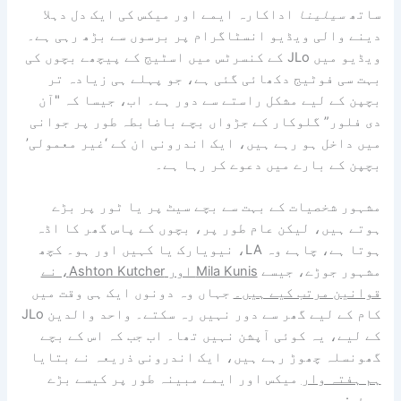
ساتھ
سیلینا
اداکارہ ایمے اور میکس کی ایک دل دہلا
دینے والی ویڈیو انسٹاگرام پر برسوں سے بڑھ رہی ہے۔
ویڈیو میں JLo کے کنسرٹس میں اسٹیج کے پیچھے بچوں کی
بہت سی فوٹیج دکھائی گئی ہے، جو پہلے ہی زیادہ تر
بچپن کے لیے مشکل راستے سے دور ہے۔ اب، جیسا کہ "آن
دی فلور” گلوکار کے جڑواں بچے باضابطہ طور پر جوانی
میں داخل ہو رہے ہیں، ایک اندرونی ان کے ‘غیر معمولی’
بچپن کے بارے میں دعوے کر رہا ہے۔
مشہور شخصیات کے بہت سے بچے سیٹ پر یا ٹور پر بڑے
ہوتے ہیں، لیکن عام طور پر، بچوں کے پاس گھر کا اڈہ
ہوتا ہے، چاہے وہ LA، نیویارک یا کہیں اور ہو۔ کچھ
مشہور جوڑے، جیسے
Mila Kunis اور Ashton Kutcher، نے
قوانین مرتب کیے ہیں۔
جہاں وہ دونوں ایک ہی وقت میں
کام کے لیے گھر سے دور نہیں رہ سکتے۔ واحد والدین JLo
کے لیے، یہ کوئی آپشن نہیں تھا۔ اب جب کہ اس کے بچے
گھونسلہ چھوڑ رہے ہیں، ایک اندرونی ذریعہ نے بتایا
ہم ہفتہ وار
میکس اور ایمے مبینہ طور پر کیسے بڑے
ہوئے: