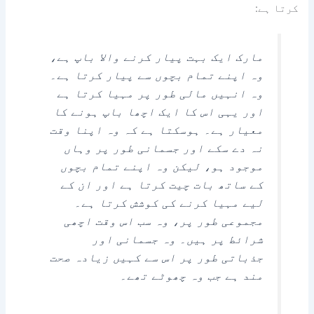
کرتا ہے:
مارک ایک بہت پیار کرنے والا باپ ہے،
وہ اپنے تمام بچوں سے پیار کرتا ہے۔
وہ انہیں مالی طور پر مہیا کرتا ہے
اور یہی اس کا ایک اچھا باپ ہونے کا
معیار ہے۔ ہوسکتا ہے کہ وہ اپنا وقت
نہ دے سکے اور جسمانی طور پر وہاں
موجود ہو، لیکن وہ اپنے تمام بچوں
کے ساتھ بات چیت کرتا ہے اور ان کے
لیے مہیا کرنے کی کوشش کرتا ہے۔
مجموعی طور پر، وہ سب اس وقت اچھی
شرائط پر ہیں۔ وہ جسمانی اور
جذباتی طور پر اس سے کہیں زیادہ صحت
مند ہے جب وہ چھوٹے تھے۔