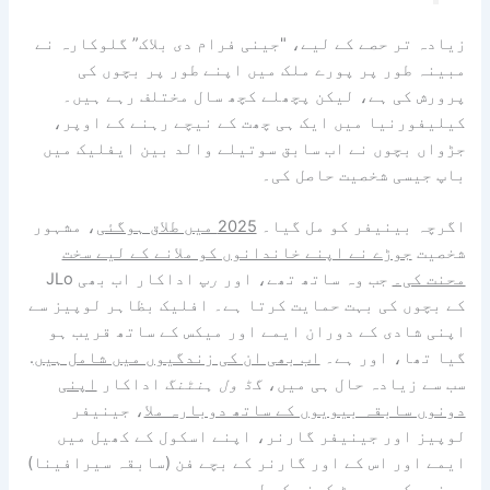
زیادہ تر حصے کے لیے، "جینی فرام دی بلاک” گلوکارہ نے
مبینہ طور پر پورے ملک میں اپنے طور پر بچوں کی
پرورش کی ہے، لیکن پچھلے کچھ سال مختلف رہے ہیں۔
کیلیفورنیا میں ایک ہی چھت کے نیچے رہنے کے اوپر،
جڑواں بچوں نے اب سابق سوتیلے والد بین ایفلیک میں
باپ جیسی شخصیت حاصل کی۔
اگرچہ بینیفر کو مل گیا۔
2025 میں طلاق ہوگئی
، مشہور
شخصیت
جوڑے نے اپنے خاندانوں کو ملانے کے لیے سخت
محنت کی۔
جب وہ ساتھ تھے، اور
رپ
اداکار اب بھی JLo
کے بچوں کی بہت حمایت کرتا ہے۔ افلیک بظاہر لوپیز سے
اپنی شادی کے دوران ایمے اور میکس کے ساتھ قریب ہو
گیا تھا، اور ہے۔
اب بھی ان کی زندگیوں میں شامل ہیں
.
سب سے زیادہ حال ہی میں،
گڈ ول ہنٹنگ
اداکار
اپنی
دونوں سابقہ ​​بیویوں کے ساتھ دوبارہ ملا
، جینیفر
لوپیز اور جینیفر گارنر، اپنے اسکول کے کھیل میں
ایمے اور اس کے اور گارنر کے بچے فن (سابقہ ​​سیرافینا)
دونوں کو سپورٹ کرنے کے لیے۔