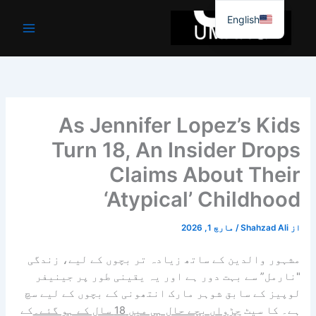
واد
English
ر
ائیں۔
As Jennifer Lopez’s Kids
Turn 18, An Insider Drops
Claims About Their
‘Atypical’ Childhood
از
Shahzad Ali
/
مارچ 1, 2026
مشہور والدین کے ساتھ زیادہ تر بچوں کے لیے، زندگی
"نارمل” سے بہت دور ہے اور یہ یقینی طور پر جینیفر
لوپیز کے سابق شوہر مارک انتھونی کے بچوں کے لیے سچ
ہے۔ کا سیٹ
جڑواں بچے حال ہی میں 18 سال کے ہو گئے۔
کے