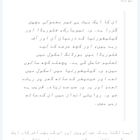
ان کا ایک بہت ہی غیر معمولی بچپن
گزرا ہے۔ وہ نیویارک، فلوریڈا اور
کیلیفورنیا کے درمیان آن اور آف
رہے ہیں، اور کچھ عرصے کے لیے
فلوریڈا میں بورڈنگ اسکول میں
تعلیم حاصل کی ہے۔ پچھلے کچھ سالوں
میں، وہ کیلیفورنیا میں اسکول میں
تھے اور جینیفر کے ساتھ گھر پر رہتے
تھے، اور یہ وہ سب سے زیادہ قریب ہے
جو وہ روایتی انداز میں ان کے ساتھ
رہی ہیں۔
ایسا لگتا ہے کہ جب لوپیز اور اس کے بچے آخر کار ایک
ہی جگہ پر اکٹھے بس گئے ہیں، وہ دوبارہ الگ ہونے