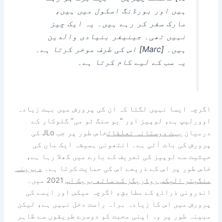
ہیں اور بورڈنگ اسکول میں ہیں،
مارک سفر کر رہے ہیں۔ یہ ایک چیز
نہیں تھی۔ جینیفر بنیادی والدین
ہیں۔ [Marc] اس کی طرف موخر کرتا ہے۔
یہ سب کے لیے کام کرتا ہے۔
اگرچہ ایسا نہیں لگتا کہ ان کی پرورش میں بہت زیادہ
اوورلیپ ہے، لوپیز اور "یو سنگ ٹو می” گلوکار کے
درمیان
بہت دوستانہ تعلقات
خاص طور پر جب JLo کی
پرورش کی بات آتی ہے۔ انتھونی ہمیشہ ایک ماں کی
حیثیت سے لوپیز کی تعریف کے بارے میں کھلا رہا ہے،
خاص طور پر اس کے ذریعے اس کی حمایت کرتا ہے۔
دیرینہ
منگیتر الیکس روڈریگز کے ساتھ بریک اپ
2021 میں۔
اندرونی ذرائع کے مطابق، اگرچہ میکس اور ایمے کی
پرورش میں اس کا زیادہ براہ راست دخل نہیں ہے، لیکن
مبینہ طور پر وہ اپنی محبت کو دوسرے طریقوں سے ظاہر