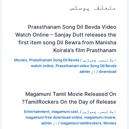
متعلقہ پوسٹس
Prassthanam Song Dil Bevda Video
Watch Online – Sanjay Dutt releases the
first item song Dil Bewra from Manisha
Koirala’s film Prasthanam
ایک تبصرہ چھوڑیں
/
Prassthanam Song Dil Bevda
,
Movies
watch online
,
Prassthanam video Song Dil Bevda
download
/ از
admin
Magamuni Tamil Movie Released On
TamilRockers On the Day of Release?
ایک تبصرہ چھوڑیں
/
,
magamuni cast
,
Entertainment
magamuni free download online
,
magamuni review
,
Movies
,
magamuni tamilrockers
/ از
admin