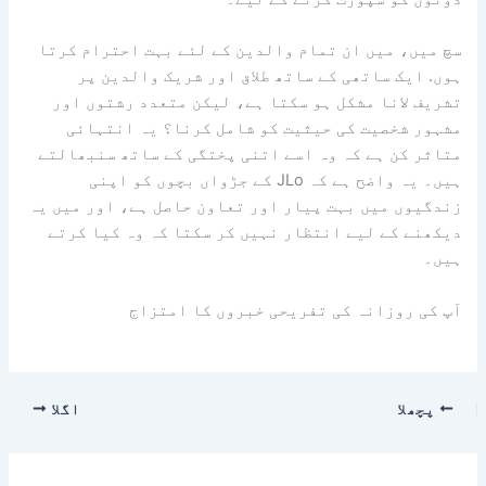
سچ میں، میں ان تمام والدین کے لئے بہت احترام کرتا
ہوں. ایک ساتھی کے ساتھ طلاق اور شریک والدین پر
تشریف لانا مشکل ہو سکتا ہے، لیکن متعدد رشتوں اور
مشہور شخصیت کی حیثیت کو شامل کرنا؟ یہ انتہائی
متاثر کن ہے کہ وہ اسے اتنی پختگی کے ساتھ سنبھالتے
ہیں۔ یہ واضح ہے کہ JLo کے جڑواں بچوں کو اپنی
زندگیوں میں بہت پیار اور تعاون حاصل ہے، اور میں یہ
دیکھنے کے لیے انتظار نہیں کر سکتا کہ وہ کیا کرتے
ہیں۔
آپ کی روزانہ کی تفریحی خبروں کا امتزاج
پچھلا
اگلا