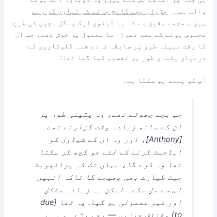
والے ہیں۔
جڑواں بچے کالج جانے کی تیاری کر رہے
ہیں۔
. مجھے یقین ہے کہ یہ تینوں ایک پاگل بچپن کی طرح
محسوس ہونے کے بعد تھوڑا سا معمول پر خوش تھے، جب ان
کا وقت مبینہ طور پر سابقہ ​​شادی شدہ گلوکاروں کے
درمیان یکساں طور پر تقسیم کیا گیا تھا:
آپ کو پسند ہو سکتا ہے۔
جب بچے چھوٹے تھے، وہ یقینی طور پر
ان کے ساتھ زیادہ وقت گزارتے تھے۔
[Anthony]، اور وہ ان کے شیڈول کو
ایڈجسٹ کرنے کے لئے جو کچھ کر سکتا
تھا وہ کرے گا، یہاں تک کہ پرائیویٹ
جیٹ طیارے بھی بھیجے گا تاکہ انہیں
اس سے مل سکے۔ لیکن یہ زیادہ مشکل
اور غیر معمولی ہو گیا. یہ تھا [due
to] مختلف چیزیں — بچے بڑے ہو رہے