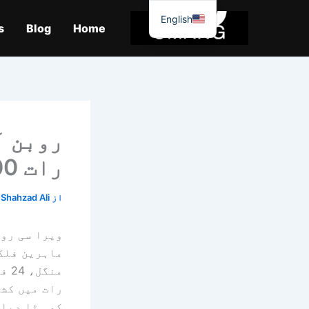
واد
English
ر
s
Blog
Home
ائیں۔
روبن آ
رات 800,000 پنگ بھیجے۔
از
Shahzad Ali
ویرا سی روب
ماہرین فلکی
منگ
کو ہٹا دیا 