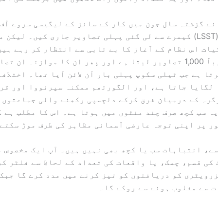
ے گزشتہ سال جون میں کار کے سائز کے لیگیسی سروے آف
اینڈ ٹائم (LSST) کیمرے سے لی گئی پہلی تصاویر جاری کیں۔ لیک
ات اس نظام کے آغاز کا بے تابی سے انتظار کر رہے ہیں
کیمرہ تقریباً 1,000 تصاویر لیتا ہے اور پھر ان کا موازنہ ان ت
تا ہے جب ٹیلی سکوپ پہلی بار آن لائن آیا تھا۔ اختلافا
 لگایا جاتا ہے، اور الگورتھم ممکنہ سپرنووا اور قر
گرہ کے درمیان فرق کرکے دلچسپی رکھنے والی جماعتوں 
ہ سب کچھ صرف چند منٹوں میں ہوتا ہے۔ اس کا مطلب ہے 
ر پر اپنی توجہ عارضی آسمانی مظاہر کی طرف موڑ سکتے
ے، انتباہات سب یا کچھ بھی نہیں ہیں۔ آپ ایک مخصوص م
کی قسم، چمک، یا واقعات کی تعداد کے لحاظ سے فلٹر ک
رویٹری کو دریافتوں کو تیز کرنے میں مدد کرے گا جبک
 سے مغلوب ہونے سے روکے گا۔