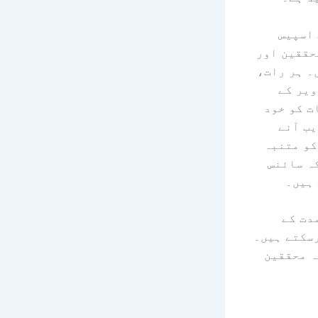
 اسپیس
ن محققین اور
۔ ہر رات،
صاویر کے
ت کو خود
یب آنے
کو متنبہ
کہ سائنس
 ہیں۔
دت کے
رسکتے ہیں۔
ہ محققین