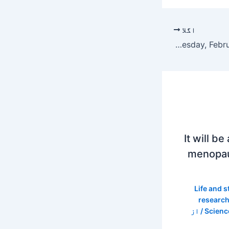
اگلا
NYT Strands hints and answers for Wednesday, February 25 (game #724)
It will b
menopau
Life and s
researc
Scienc
/ از