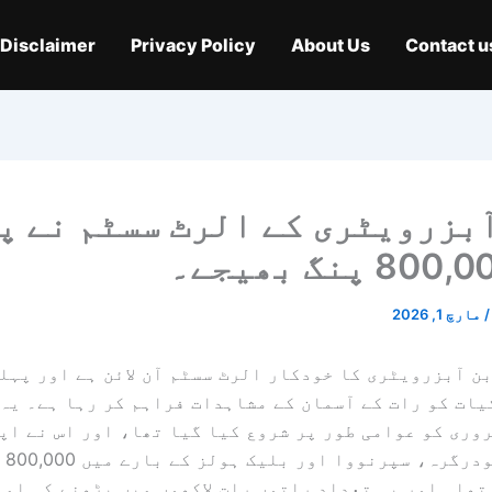
Disclaimer
Privacy Policy
About Us
Contact u
بزرویٹری کے الرٹ سسٹم نے پ
/
مارچ 1, 2026
ن آبزرویٹری کا خودکار الرٹ سسٹم آن لائن ہے اور پہلے
ات کو رات کے آسمان کے مشاہدات فراہم کر رہا ہے۔ یہ
ل، 24 فروری کو عوامی طور پر شروع کیا گیا تھا، اور اس نے ا
رات 
تھا۔ اور یہ تعداد راتوں رات لاکھوں میں بڑھنے کی امی