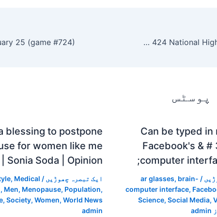
NHAI asks DoT, TRAI to boost mobile connectivity on 424 National Highway locations
 پوسٹس
e a blessing to postpone
Can be typed in
se for women like me
Facebook's & # 
| Sonia Soda | Opinion
computer interfa
ڑیں
/
brain-
,
ar glasses
ایک تبصرہ چھوڑیں
/
Medical
,
tyle
h
,
Men
,
Menopause
,
Population
,
computer interface
,
Facebo
e
,
Society
,
Women
,
World News
Science
,
Social Media
,
V
ز
admin
admin