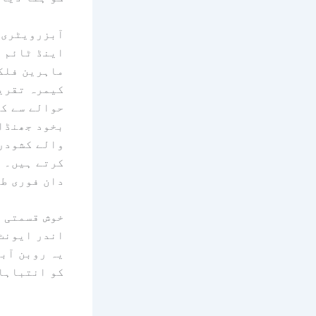
آبزرویٹری ن
ماہرین فلکی
حوالے سے کر
بخود جھنڈا
والے کشودر
کرتے ہیں۔ ی
دان فوری طو
خوش قسمتی س
اندر ایونٹ 
یہ روبن آبز
کو انتباہات