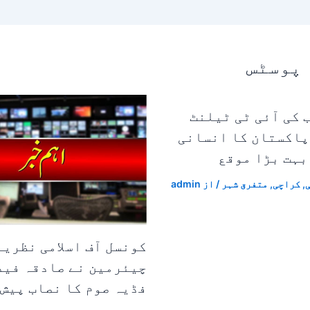
 پوسٹس
 کی آئی ٹی ٹیلنٹ
پاکستان کا انسانی
بہت بڑا موقع
,
کراچی
,
متفرق شہر
/ از
admin
کونسل آف اسلامی نظریہ
چیئرمین نے صادقہ فید
فڈیہ صوم کا نصاب پیش