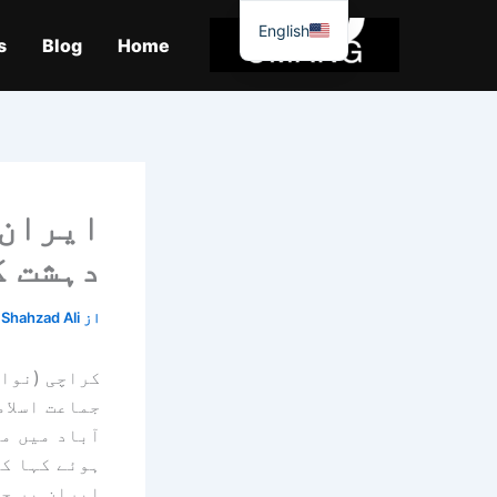
واد
English
ر
s
Blog
Home
ائیں۔
ایران 
دہشت گ
از
Shahzad Ali
کراچی (نوائ
جماعت اسلام
آباد میں من
ہوئے کہا کہ
ایران پر حم