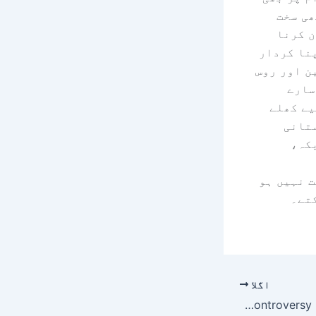
ھی سخت
ن کرنا
پنا کردار
ن اور روس
سارے
یے کھلے
ستانی
کہ،
 نہیں ہو
تے۔
اگلا
Rabia Anum on the Filhaal controversy in Taimoor, Denmark.