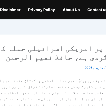
Disclaimer
Privacy Policy
About Us
Contact u
پر امریکی اسرائیلی حملہ کھ
ردی ہے، حافظ نعیم الرحمن
/
مارچ 1, 2026
ے وقت رپورٹ) امیر جماعت اسلامی پاکستان حافظ نعیم ا
ی ضلع گلبرگ وسطی کے تحت اسٹوڈنٹ گراؤنڈ بی ون ایریا
عقدہ جماعت اسلامی کی مجلس عاملہ اور دعوت افطار سے 
 ایران پر اسرائیلی اور امریکی حملے کھلی دہشت گردی
لہ صرف ایران پر نہیں بلکہ پاکستان کے ایٹمی پروگرا