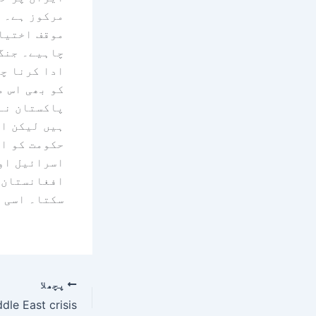
مرکوز ہے۔ پ
موقف اختیار
چاہیے۔ جنگ 
ادا کرنا چا
کو بھی اس م
پاکستان نے 
ہیں لیکن ا
حکومت کو ا
اسرائیل اور
افغانستان 
سکتا۔ اسی 
پچھلا