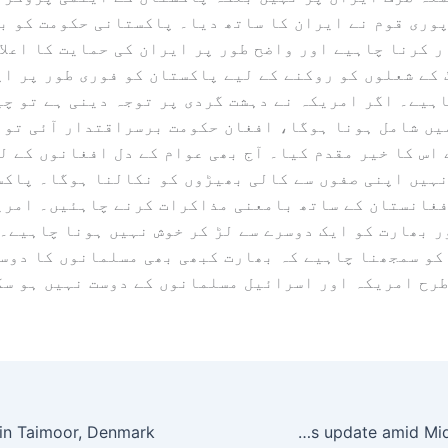
وری قوم نے ایران کا ساتھ دیا۔ پاکستانی حکومت کو ب
 کرنا چاہیے اور واضح طور پر ایران کی حمایت کا اعلا
کے شعلوں کو روکنے کے لیے پاکستان کو فوری طور پر ا
ہیے۔ اگر امریکہ نے دہشت گردی پر توجہ دینی ہے تو چی
یں شامل ہونا ہوگا، افغان حکومت برسراقتدار آئی تو 
اس کا خیر مقدم کیا۔ آج بھی عوام کے دل افغانوں کے ل
نہیں اپنی صفوں سے کالی بھیڑوں کو نکالنا ہوگا۔ پاک
فغانستان کے ساتھ بامعنی مذاکرات کرنے چاہئیں۔ امری
 بھارت کو ایک دوسرے سے لڑ کر خوش نہیں ہونا چاہیے۔
کو سمجھنا چاہیے کہ بھارت کبھی بھی مسلمانوں کا دوست
طرح امریکہ اور اسرائیل مسلمانوں کے دوست نہیں ہو سک
Middle East Crisis: ‘444 flights expected to be cancelled on March 1’: Civil aviation ministry shares update amid Middle East crisis