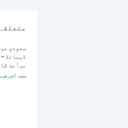
متعلقہ
سعودی عرب
ڈیمانڈ – 
برآمد کا 
صفحہ آخر
,
قومی