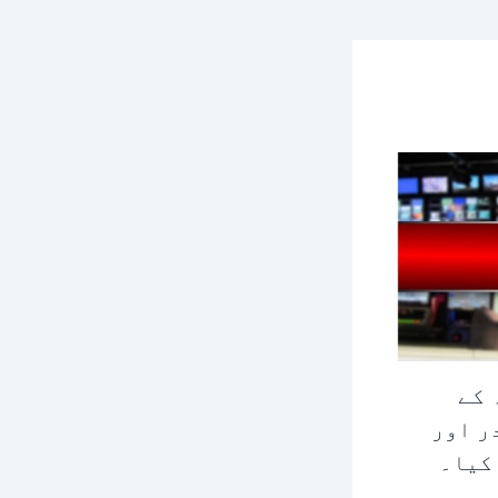
 کے
ر اور
 کیا۔