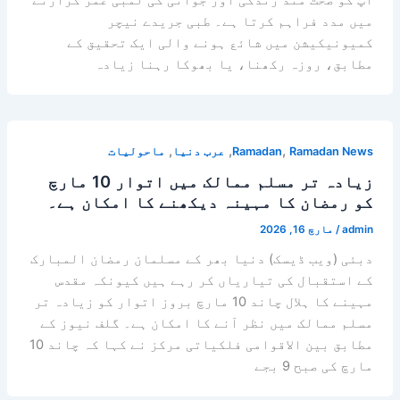
میں مدد فراہم کرتا ہے۔ طبی جریدے نیچر
کمیونیکیشن میں شائع ہونے والی ایک تحقیق کے
مطابق، روزہ رکھنا، یا بھوکا رہنا زیادہ
,
,
,
Ramadan News
Ramadan
عرب دنیا
ماحولیات
زیادہ تر مسلم ممالک میں اتوار 10 مارچ
کو رمضان کا مہینہ دیکھنے کا امکان ہے۔
admin
/
مارچ 16, 2026
دبئی (ویب ڈیسک) دنیا بھر کے مسلمان رمضان المبارک
کے استقبال کی تیاریاں کر رہے ہیں کیونکہ مقدس
مہینے کا ہلال چاند 10 مارچ بروز اتوار کو زیادہ تر
مسلم ممالک میں نظر آنے کا امکان ہے۔ گلف نیوز کے
مطابق بین الاقوامی فلکیاتی مرکز نے کہا کہ چاند 10
مارچ کی صبح 9 بجے