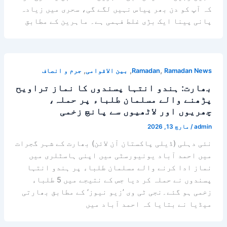
کہ آپ کو دن بھر پیاس نہیں لگے گی، سحری میں زیادہ
پانی پینا ایک بڑی غلط فہمی ہے۔ ماہرین کے مطابق
,
,
,
Ramadan News
Ramadan
بین الاقوامی
جرم و انصاف
بھارت: ہندو انتہا پسندوں کا نماز تراویح
پڑھنے والے مسلمان طلباء پر حملہ،
چھریوں اور لاٹھیوں سے پانچ زخمی
admin
/
مارچ 13, 2026
نئی دہلی (ڈیلی پاکستان آن لائن) بھارت کے شہر گجرات
میں احمد آباد یونیورسٹی میں اپنی ہاسٹلری میں
نماز ادا کرنے والے مسلمان طلباء پر ہندو انتہا
پسندوں نے حملہ کر دیا جس کے نتیجے میں 5 طلباء
زخمی ہو گئے۔نجی ٹی وی ’زیو نیوز‘ کے مطابق بھارتی
میڈیا نے بتایا کہ احمد آباد میں