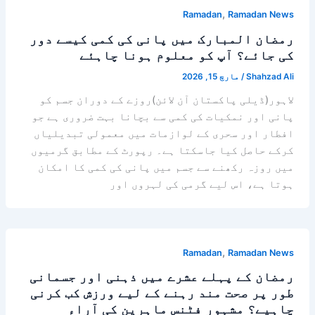
,
Ramadan
Ramadan News
رمضان المبارک میں پانی کی کمی کیسے دور
کی جائے؟ آپ کو معلوم ہونا چاہئے
Shahzad Ali
/
مارچ 15, 2026
لاہور(ڈیلی پاکستان آن لائن)روزے کے دوران جسم کو
پانی اور نمکیات کی کمی سے بچانا بہت ضروری ہے جو
افطار اور سحری کے لوازمات میں معمولی تبدیلیاں
کرکے حاصل کیا جاسکتا ہے۔ رپورٹ کے مطابق گرمیوں
میں روزہ رکھنے سے جسم میں پانی کی کمی کا امکان
ہوتا ہے، اس لیے گرمی کی لہروں اور
,
Ramadan
Ramadan News
رمضان کے پہلے عشرے میں ذہنی اور جسمانی
طور پر صحت مند رہنے کے لیے ورزش کب کرنی
چاہیے؟ مشہور فٹنس ماہرین کی آراء