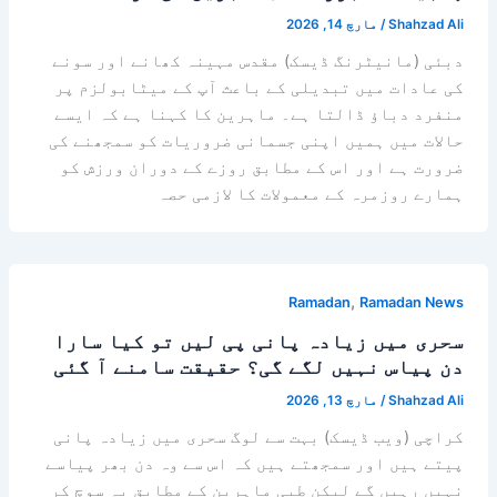
Shahzad Ali
/
مارچ 14, 2026
دبئی (مانیٹرنگ ڈیسک) مقدس مہینہ کھانے اور سونے
کی عادات میں تبدیلی کے باعث آپ کے میٹابولزم پر
منفرد دباؤ ڈالتا ہے۔ ماہرین کا کہنا ہے کہ ایسے
حالات میں ہمیں اپنی جسمانی ضروریات کو سمجھنے کی
ضرورت ہے اور اس کے مطابق روزے کے دوران ورزش کو
ہمارے روزمرہ کے معمولات کا لازمی حصہ
,
Ramadan
Ramadan News
سحری میں زیادہ پانی پی لیں تو کیا سارا
دن پیاس نہیں لگے گی؟ حقیقت سامنے آ گئی
Shahzad Ali
/
مارچ 13, 2026
کراچی (ویب ڈیسک) بہت سے لوگ سحری میں زیادہ پانی
پیتے ہیں اور سمجھتے ہیں کہ اس سے وہ دن بھر پیاسے
نہیں رہیں گے لیکن طبی ماہرین کے مطابق یہ سوچ کر