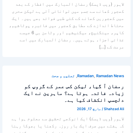
لاہور (ویب ڈیسک) رمضان المبارک میں افطار کے بعد
کھجور کھانے سے جسم میں توانائی آتی ہے لیکن سحری
میں کھجوریں کھانے کے کئی طبی فوائد بھی ہیں۔ ایک
محتاط اندازے کے مطابق کھجور میں فائبر، پوٹاشیم،
کاپر، مینگنیج، میگنیشیم اور وٹامن بی 6 جیسے
غذائی اجزاء ہوتے ہیں۔ رمضان المبارک میں اسے
مرمت کے […]
,
,
Ramadan News
Ramadan
تعلیم و صحت
رمضان آ گیا، لیکن کس عمر کے گروپ کو
زیادہ فائدہ ہوتا ہے؟ ماہرین نے ایک
دلچسپ انکشاف کیا ہے۔
Shahzad Ali
/
مارچ 17, 2026
لاہور (ویب ڈیسک) ایک انوکھی تحقیق سے معلوم ہوا ہے
کہ ہفتے میں صرف ایک بار روزہ رکھنا یا بھوکا رہنا
آپ کو صحت مند زندگی اور جوانی کی لمبی عمر گزارنے