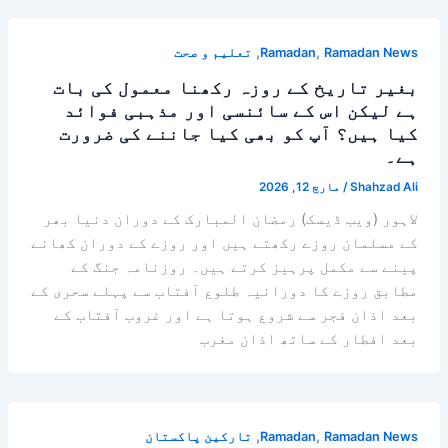
,
,
Ramadan News
Ramadan
تعلیم و صحت
بغیر تاریخ کے روزہ رکھنا معمول کی بات
ہے لیکن اس کے سائنسی اور مذہبی فوائد
کیا ہیں؟ آپ کو بھی کیا جاننے کی ضرورت
ہے۔
Shahzad Ali
/
مارچ 12, 2026
لاہور (ویب ڈیسک) رمضان المبارک کے دوران دنیا بھر
کے مسلمان روزے رکھتے ہیں اور روزے کے دوران کھانے
پینے سے مکمل پرہیز کرتے ہیں۔ روزنامہ جنگ کے
مطابق روزے کا دورانیہ طلوع آفتاب سے پہلے سحری کے
بعد اذان فجر سے شروع ہوتا ہے اور غروب آفتاب کے
بعد افطار کے ساتھ اذان مغرب
,
,
Ramadan News
Ramadan
تارکین پاکستان