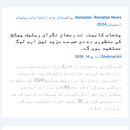
,
,
,
Ramadan News
Ramadan
پاکستان عام انتخابات
پنجاب
اسمبلی 2024
پنجاب کابینہ نے رمضان نگران ریلیف پیکج
کی منظوری دے دی جس سے مزید تین ارب لوگ
مستفید ہوں گے۔
Shahzad Ali
/
مارچ 16, 2026
لاہور(ڈیلی پاکستان آن لائن)وزیراعلیٰ پنجاب مریم
نواز شریف کی زیر صدارت صوبائی کابینہ کے پہلے
اجلاس میں رمضان نیابن ریلیف پیکیج 2024 کی منظوری
دی گئی۔پروگرام کے تحت 65 لاکھ سے زائد امدادی
پیکجز اہل افراد کے گھروں تک پہنچائے جائیں گے جس
سے مجموعی طور پر 30 ملین افراد مستفید ہوں گے۔
روزنامہ جنگ کے