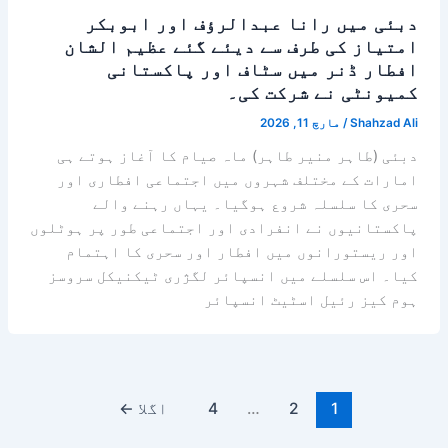
دبئی میں رانا عبدالرؤف اور ابوبکر
امتیاز کی طرف سے دیئے گئے عظیم الشان
افطار ڈنر میں سٹاف اور پاکستانی
کمیونٹی نے شرکت کی۔
Shahzad Ali
/
مارچ 11, 2026
دبئی (طاہر منیر طاہر) ماہ صیام کا آغاز ہوتے ہی
امارات کے مختلف شہروں میں اجتماعی افطاری اور
سحری کا سلسلہ شروع ہوگیا۔ یہاں رہنے والے
پاکستانیوں نے انفرادی اور اجتماعی طور پر ہوٹلوں
اور ریستورانوں میں افطار اور سحری کا اہتمام
کیا۔ اس سلسلے میں انسپائر لگژری ٹیکنیکل سروسز
ہوم کیز رئیل اسٹیٹ انسپائر
1
2
…
4
اگلا
←