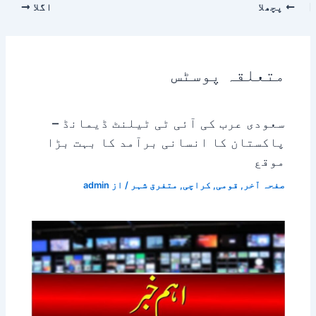
پچھلا
اگلا
متعلقہ پوسٹس
سعودی عرب کی آئی ٹی ٹیلنٹ ڈیمانڈ –
پاکستان کا انسانی برآمد کا بہت بڑا
موقع
صفحہ آخر
,
قومی
,
کراچی
,
متفرق شہر
/ از
admin