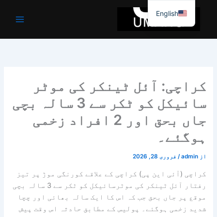
واد
English
ر
ائیں۔
کراچی: آئل ٹینکر کی موٹر
سائیکل کو ٹکر سے 3 سالہ بچی
جاں بحق اور 2 افراد زخمی
ہوگئے۔
از
admin
/
فروری 28, 2026
کراچی (آئی این پی) کراچی کے علاقے کورنگی موڑ پر تیز
رفتار آئل ٹینکر کی موٹرسائیکل کو ٹکر سے 3 سالہ بچی
موقع پر جاں بحق جب کہ اس کا ایک سالہ بھائی اور چچا
شدید زخمی ہوگئے۔ پولیس کے مطابق حادثہ اس وقت پیش