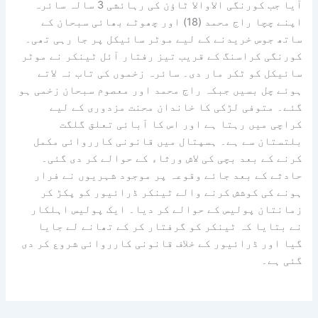
آیا جب کورنگی الاوالا ٹاؤن کی رہائشی 3 سالہ سائرہ
اپنے چچا راج محمد (18) اور چھوٹے بھائی سبحان کے
ساتھ جوس خریدنے کے لیے موٹر سائیکل پر جا رہی تھی۔
کورنگی کراسنگ کے قریب تیز رفتار آئل ٹینکر نے موٹر
سائیکل کو ٹکر مار دی۔ سائرہ زخموں کی تاب نہ لاتے
ہوئے چل بسیں جبکہ راج محمد اور معصوم سبحان زخمی ہو
گئے۔ متوفی لڑکی کا خاندان محنت مزدوری کے لیے
کراچی میں رہتا ہے اور اس کا آبائی تعلق گلگت
بلتستان سے ہے۔ ہسپتال میں قانونی کارروائی مکمل
کرنے کے بعد بچی کی لاش ورثاء کے حوالے کر دی گئی۔
حادثے کے بعد جائے وقوعہ پر موجود شہریوں نے فرار
ہونے کی کوشش کرنے والے ٹینکر ڈرائیور کو پکڑ کر
زمانتان پولیس کے حوالے کر دیا۔ ایک پولیس اہلکار
نے بتایا کہ ٹینکر کو گرفتار کر کے تھانے لے جایا
گیا اور ڈرائیور کے خلاف قانونی کارروائی شروع کر دی
گئی ہے۔