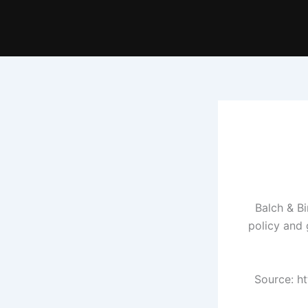
Balch & Bi
policy and
Source: h