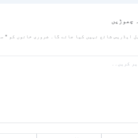
 چھوڑیں
ل ایڈریس شائع نہیں کیا جائے گا۔
ضروری خانوں کو
*
سے
ای
ویب