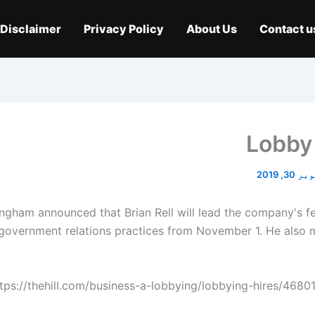
Disclaimer
Privacy Policy
About Us
Contact u
Lobby
30, 2019
ngham announced that Brian Rell will lead the company's fe
 government relations practices from November 1. He also
ttps://thehill.com/business-a-lobbying/lobbying-hires/4680