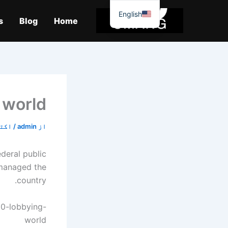
واد
English
ر
s
Blog
Home
ائیں۔
 world
از
admin
/
اکتوبر 
deral public
 managed the
country.
10-lobbying-
world