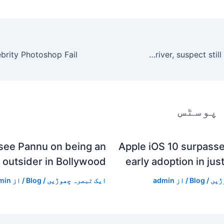
Man charged with murder in shooting death of Houston tow truck driver, suspect still not in custody
 پوسٹس
see Pannu on being an
Apple iOS 10 surpasse
outsider in Bollywood
early adoption in jus
ڑیں
/
Blog
/ از
admin
ایک تبصرہ چھوڑیں
/
Blog
/ از
min