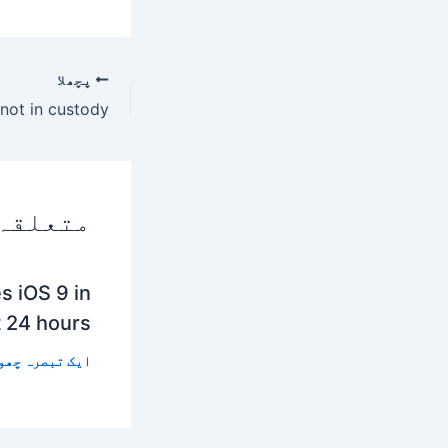
پچھلا
متعلقہ
s iOS 9 in
t 24 hours
ایک تبصرہ چھو