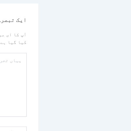
ایک تبصرہ
آپ کا ای می
کیا گیا ہے
یہاں
تحریر
کریں۔۔
نام*