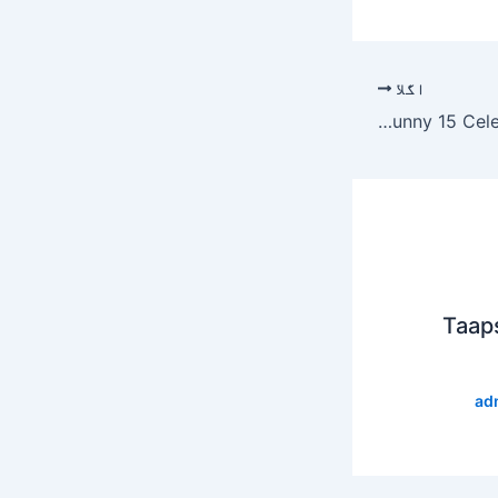
اگلا
Totally Funny 15 Celebrity Photoshop Fail
Taap
ad