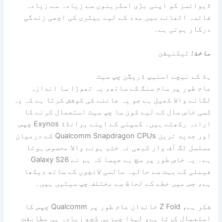
ڈیوائسز کو اپنی بڑی اسکرینوں سے زیادہ سے زیادہ
فائدہ اٹھانے میں مدد کے لیے بیٹری کی اچھی زندگی
درکار ہوتی ہے۔
ماخذ:
ٹیکنیشن
ہڈ کے نیچے اسنیپ ڈریگن چپ سیٹ
عام طور پر سام سنگ کے ساتھ، یہ تھوڑا سا اندازہ
لگانے والا کھیل ہے جو یہ جاننے کی کوشش کرتا ہے کہ وہ
کسی خاص سال کے لیے کون سا چپ سیٹ استعمال کرنے کا
ارادہ رکھتے ہیں۔ کمپنی کے اپنے برانڈڈ Exynos چپس
اور جدید ترین Qualcomm Snapdragon CPUs کے درمیان
مسلسل ٹگ آف وار کبھی نہ ختم ہونے والا محسوس ہوتا
ہے۔ یہ خاص طور پر سچ ہے جیسا کہ ہم نے Galaxy S26
فیملی کے بہت سے حالیہ عالمی لانچوں کے ساتھ دیکھا
ہے، جس میں خطے کے لحاظ سے مختلف چپ سیٹیں ہیں۔
شکر ہے، Z Fold خاندان عام طور پر Qualcomm چپس کا
استعمال کرتا ہے، لہذا چیزیں کچھ زیادہ ہی مطابقت