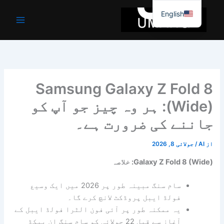
واد
English
ر
ائیں۔
Samsung Galaxy Z Fold 8
(Wide): ہر وہ چیز جو آپ کو
جاننے کی ضرورت ہے۔
از
AI
/
جولائی 8, 2026
Galaxy Z Fold 8 (Wide): خلاصہ
سام سنگ مبینہ طور پر 2026 میں ایک وسیع
فولڈ ایبل پروڈکٹ لانچ کرے گا۔
یہ ممکنہ طور پر آئی فون الٹرا فولڈ ایبل کے
آغاز سے قبل 22 جولائی کو سام سنگ ان پیکڈ