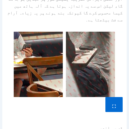
گا، لیکن اس سے یہ اندازہ ہوتا ہے کہ آلہ ہاتھ میں
کیسا محسوس کرے گا کیونکہ بند ہونے پر یہ زیادہ آرام
سے فٹ بیٹھتا ہے۔
ڈی سی اندر