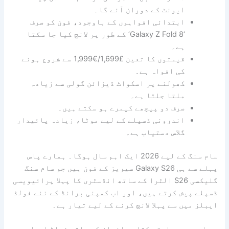
ایونٹ کے دوران آئے گا۔
ابتدائی افواہوں کے باوجود، فون کو صرف
‘Galaxy Z Fold 8’ کے طور پر لانچ کیا جا سکتا
ہے۔
قیمتوں کا تعین £1,699/€1,999 سے شروع ہونے
کی افواہ ہے۔
کھولنے پر اسکواٹ ڈیزائن گولی سے زیادہ
ملتا جلتا ہے۔
صرف دو پیچھے کیمرے ہو سکتے ہیں۔
اندرونی ڈسپلے کے لیے موٹا، زیادہ پائیدار
گلاس دستیاب ہے۔
سام سنگ کے لیے 2026 ایک اہم سال ہوگا۔ ہمارے پاس
پہلے سے ہی Galaxy S26 سیریز کے فون ہیں جو سام سنگ
گلیکسی S26 الٹرا کے ساتھ انڈسٹری کا پہلا پرائیویسی
ڈسپلے پیش کرتے ہیں، اور اب کمپنی برانڈ کے نئے فولڈ
ایبلز میں سے پہلا لانچ کرنے کے لیے تیار ہے۔