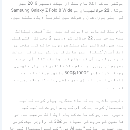
ہوگئی ہے کہ اگلا سام سنگ ان پیکڈ دسمبر 2019 میں
ہوگا۔
22 جولائی
یہاں ہم Samsung Galaxy Z Fold 8 Wide
کو اپنی پوری شان و شوکت میں تقریباً دیکھ سکتے ہیں۔
سام سنگ کے پاس اب ایونٹ کے لیے ایک آفیشل لینڈنگ
پیج ہے جس میں 22 جولائی کو دوپہر 2 بجے تک الٹی گنتی
ہے، جس وقت لائیو سٹریمنگ شروع ہو جائے گی۔ صفحہ پر
ایک آسان ‘کیلنڈر میں شامل کریں’ بٹن ہے تاکہ ایونٹ
شروع ہونے پر آپ کو مطلع کیا جا سکے تاکہ آپ اس سے
محروم نہ ہوں، اور سام سنگ شائقین کو اپنی دلچسپی
رجسٹر کرنے اور £1000/$500 واؤچر جیتنے کے لیے
انعامی قرعہ اندازی میں داخل ہونے کا موقع بھی دے
رہا ہے۔
دلچسپ بات یہ ہے کہ سام سنگ یہ بیان کرنے کے لیے
استعمال کرتا ہے کہ اس کے پاس ایونٹ کے لیے کیا
ذخیرہ ہے۔ یو کے سائٹ کے پاس ایک الگ ترغیب ہے، جو
شائقین کو سروے کی بنیاد پر £30 کا واؤچر پیش کرتی
ہے، جسے برانڈ کے "نئے AI فون” کے لیے استعمال کیا جا