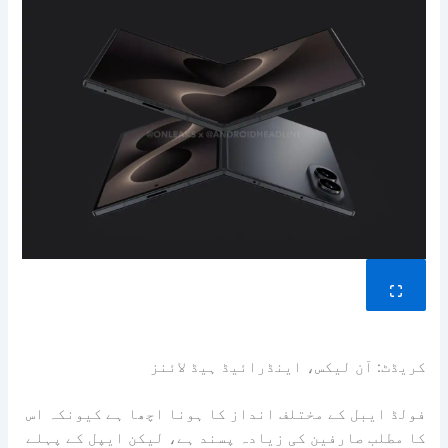
کریڈٹ: آن لیکس، اینڈرائیڈ ہیڈ لائنز
فولڈ ایبل کے مختلف انداز کا ہونا اچھا ہے کیونکہ اس
کا مطلب صارفین کی زیادہ پسند ہے، لیکن ایپل کے پہلے