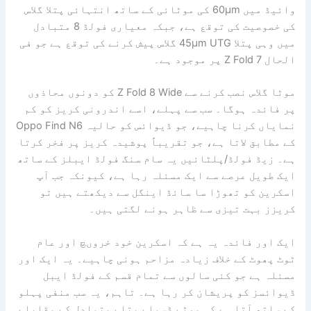
وائیڈ میں 60μm کی موٹائی کے ساتھ انتہائی پتلا گلاس
کی خصوصیت کی توقع ہے، جبکہ معیاری فولڈ 8 متبادل
میں وہی پتلا 45μm UTG گلاس پیش کرنے کی توقع ہے جو فی
الحال Z Fold 7 پر موجود ہے۔
موٹا گلاس نصب کرنے سے Z Fold 8 Wide کو دونوں محاذوں
پر فائدہ ہوگا۔ سب سے پہلے، اسے اندرونی کریز کو کم
نمایاں کرنا چاہیے، جو ڈیوائس کو حالیہ Oppo Find N6
کے مطابق لاتا ہے، جو تقریباً پوشیدہ کریز پر فخر کرتا
ہے۔ زیڈ فولڈ/پلٹائیں یہ سام سنگ فولڈ ایبلز کے ساتھ
ایک طویل عرصے سے ایک مسئلہ رہا ہے، کیونکہ جب آپ
اسکرین کو تھوڑا سا سائڈ اینگل سے دیکھتے ہیں تو
کریزز بہت تیزی سے ظاہر ہونے لگتی ہیں۔
ایک اور فائدہ یہ ہے کہ اسکرین خود خروںچ اور عام
ٹوٹ پھوٹ کے خلاف زیادہ مزاحم ہونی چاہیے۔ یہ ایک اور
مسئلہ ہے جو کئی سالوں سے تمام قسم کے فولڈ ایبل
ڈیوائسز کو پریشان کر رہا ہے۔ تاہم، یہ سب منفی پہلو
کے ساتھ آتا ہے کہ موٹے ڈسپلے پتلے متبادل کے مقابلے