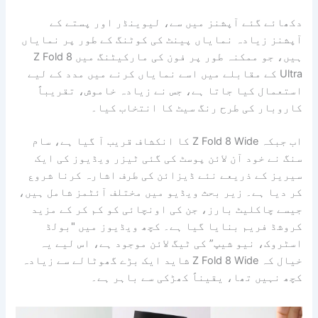
دکھائے گئے آپشنز میں سے، لیوینڈر اور پستے کے
آپشنز زیادہ نمایاں پینٹ کی کوٹنگ کے طور پر نمایاں
ہیں، جو ممکنہ طور پر فون کی مارکیٹنگ میں Z Fold 8
Ultra کے مقابلے میں اسے نمایاں کرنے میں مدد کے لیے
استعمال کیا جاتا ہے، جس نے زیادہ خاموش، تقریباً
کاروبار کی طرح رنگ سیٹ کا انتخاب کیا۔
اب جبکہ Z Fold 8 Wide کا انکشاف قریب آ گیا ہے، سام
سنگ نے خود آن لائن پوسٹ کی گئی ٹیزر ویڈیوز کی ایک
سیریز کے ذریعے نئے ڈیزائن کی طرف اشارہ کرنا شروع
کر دیا ہے۔ زیر بحث ویڈیو میں مختلف آئٹمز شامل ہیں،
جیسے چاکلیٹ بارز، جن کی اونچائی کو کم کر کے مزید
کروشڈ فریم بنایا گیا ہے۔ کچھ ویڈیوز میں "بولڈ
اسٹروک، نیو شیپ” کی ٹیگ لائن موجود ہے، اس لیے یہ
خیال کہ Z Fold 8 Wide شاید ایک بڑے گھوٹالے سے زیادہ
کچھ نہیں تھا، یقیناً کھڑکی سے باہر ہے۔