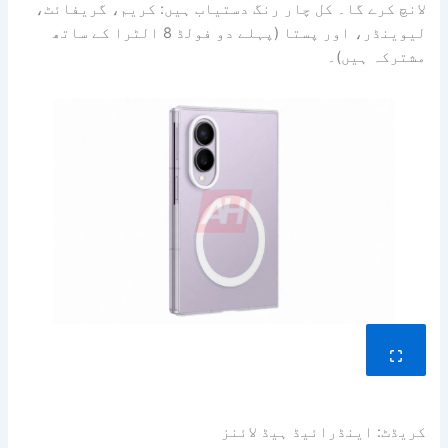
لانچ کرے گا۔ کل چار رنگ دستیاب ہیں: کریم، گریفائٹ،
لیوینڈر، اور پستا (پہلے دو فولڈ 8 الٹرا کے ساتھ
مشترکہ ہیں)۔
کریڈٹ: اینڈرائیڈ ہیڈ لائنز