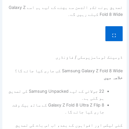
تصدیق ہونے تک، الجھن سے بچنے کے لیے ہم اسے Galaxy Z
Fold 8 Wide کہتے رہیں گے۔
ڈومینک ٹوماسزیوسکی / فاؤنڈری
Samsung Galaxy Z Fold 8 Wide کب جاری کیا جائے گا؟
خلاصہ میں
22 جولائی کے لیے Samsung Unpacked کی تصدیق
ہو گئی ہے۔
Galaxy Z Fold 8 Ultra Z Flip 8 کے ساتھ بیک وقت
جاری کیا جائے گا۔
کئی لیکس اور افواہوں کے بعد، اب اس بات کی تصدیق