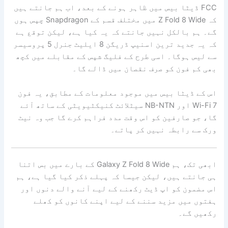
FCC ڈیٹا بیس میں ظاہر ہونے کے بعد، اب ہم جانتے ہیں
کہ Z Fold 8 Wide میں مختلف قسم کے Snapdragon چپس ہوں
گے۔ ہم بالکل نہیں جانتے کہ یہ کیا ہے، لیکن توقع ہے
کہ یہ جدید ترین اسنیپ ڈریگن 8 ایلیٹ جنرل 5 پروسیسر
سے لیس ہوگا۔ اسی طرح کے فلیگ شپس کے مقابلے میں کچھ
بھی کم فون کو صرف نقصان میں ڈالے گا۔
اس کے ڈیٹا بیس میں موجود معلومات کے مطابق، یہ فون
Wi-Fi 7 اور NB-NTN سیٹلائٹ کنیکٹیویٹی کے ساتھ آئے
گا، جو صارفین کو اس وقت مدد فراہم کرے گا جب وہ نیٹ
ورک سے رابطہ نہیں کر پاتے۔
ابھی تک، ہم Galaxy Z Fold 8 Wide کے بارے میں بس اتنا
ہی جانتے ہیں، لیکن جیسا کہ پہلے ذکر کیا گیا ہے، ہم
اس مضمون کو اپ ڈیٹ رکھنے کے لیے آنے والے دنوں اور
ہفتوں میں مزید سننے کے لیے اپنے کانوں کو کھلے
رکھیں گے۔