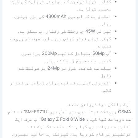
کشادہ ڈیزائن فون کو روایتی ٹیبلیٹ کی طرح
محسوس کرتا ہے۔
امکان ہے کہ اس میں 4800mAh کی بڑی بیٹری
ہوگی۔
تیز تر 45W چارجنگ کی رفتار اب ممکن ہے۔
کوئی ٹیلی فوٹو لینس نہیں اور صرف دو پیچھے
کیمرے
آپ 50Mp متبادل کے لیے 200Mp پرائمری
کیمرہ سے محروم رہ سکتے ہیں۔
پہلے سے طے شدہ طور پر 24Mp پر شوٹنگ کے
قابل
اندرونی ڈسپلے کے لیے موٹا، زیادہ پائیدار
گلاس
ایک بالکل نیا ڈیزائن فلسفہ
GSMA پروڈکٹ ڈیٹا بیس میں اصل میں ‘SM-F971U’ کے نام
سے دریافت کیا گیا، Galaxy Z Fold 8 Wide اب صرف ایک
اشارہ سے زیادہ بن گیا ہے کہ سام سنگ ایک نئے
فرنٹیئر پر کام کر رہا ہے، کیونکہ یہ حالیہ میموری