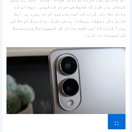
کینڈی بار طرز کے فلیگ شپ فونز کے کیمرہ سیٹ اپ کے
ساتھ مقابلہ کرنے کے لیے جدوجہد کرتے ہیں، یہ ایک
قابل ذکر دھچکا ہوسکتا ہے جب تک کہ سام سنگ اس خلا کو
پورا کرنے کے لیے کچھ متاثر کن کمپیوٹنگ پروسیسنگ
کو تعینات نہ کرے۔