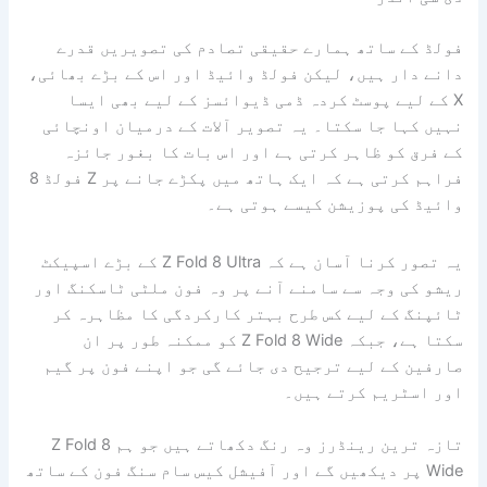
فولڈ کے ساتھ ہمارے حقیقی تصادم کی تصویریں قدرے
دانے دار ہیں، لیکن فولڈ وائیڈ اور اس کے بڑے بھائی،
X کے لیے پوسٹ کردہ ڈمی ڈیوائسز کے لیے بھی ایسا
نہیں کہا جا سکتا۔ یہ تصویر آلات کے درمیان اونچائی
کے فرق کو ظاہر کرتی ہے اور اس بات کا بغور جائزہ
فراہم کرتی ہے کہ ایک ہاتھ میں پکڑے جانے پر Z فولڈ 8
وائیڈ کی پوزیشن کیسے ہوتی ہے۔
یہ تصور کرنا آسان ہے کہ Z Fold 8 Ultra کے بڑے اسپیکٹ
ریشو کی وجہ سے سامنے آنے پر وہ فون ملٹی ٹاسکنگ اور
ٹائپنگ کے لیے کس طرح بہتر کارکردگی کا مظاہرہ کر
سکتا ہے، جبکہ Z Fold 8 Wide کو ممکنہ طور پر ان
صارفین کے لیے ترجیح دی جائے گی جو اپنے فون پر گیم
اور اسٹریم کرتے ہیں۔
تازہ ترین رینڈرز وہ رنگ دکھاتے ہیں جو ہم Z Fold 8
Wide پر دیکھیں گے اور آفیشل کیس سام سنگ فون کے ساتھ