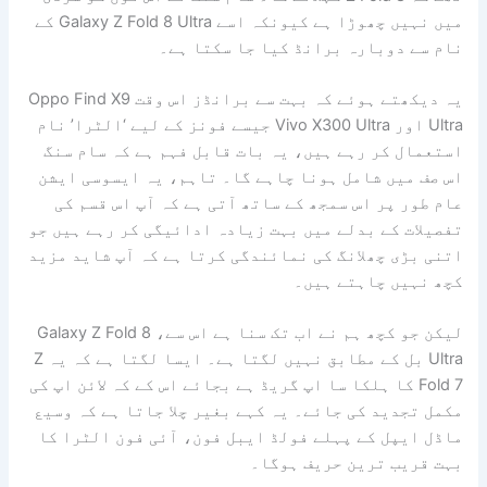
میں نہیں چھوڑا ہے کیونکہ اسے Galaxy Z Fold 8 Ultra کے
نام سے دوبارہ برانڈ کیا جا سکتا ہے۔
یہ دیکھتے ہوئے کہ بہت سے برانڈز اس وقت Oppo Find X9
Ultra اور Vivo X300 Ultra جیسے فونز کے لیے ‘الٹرا’ نام
استعمال کر رہے ہیں، یہ بات قابل فہم ہے کہ سام سنگ
اس صف میں شامل ہونا چاہے گا۔ تاہم، یہ ایسوسی ایشن
عام طور پر اس سمجھ کے ساتھ آتی ہے کہ آپ اس قسم کی
تفصیلات کے بدلے میں بہت زیادہ ادائیگی کر رہے ہیں جو
اتنی بڑی چھلانگ کی نمائندگی کرتا ہے کہ آپ شاید مزید
کچھ نہیں چاہتے ہیں۔
لیکن جو کچھ ہم نے اب تک سنا ہے اس سے، Galaxy Z Fold 8
Ultra بل کے مطابق نہیں لگتا ہے۔ ایسا لگتا ہے کہ یہ Z
Fold 7 کا ہلکا سا اپ گریڈ ہے بجائے اس کے کہ لائن اپ کی
مکمل تجدید کی جائے۔ یہ کہے بغیر چلا جاتا ہے کہ وسیع
ماڈل ایپل کے پہلے فولڈ ایبل فون، آئی فون الٹرا کا
بہت قریب ترین حریف ہوگا۔