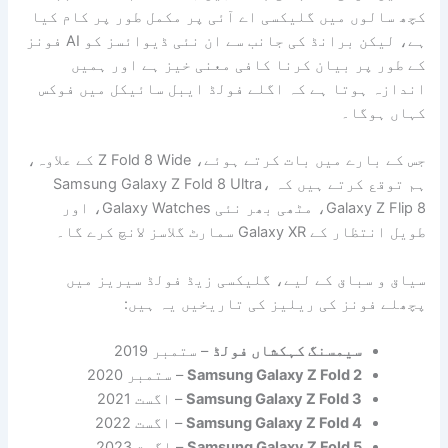
کچھ سالوں میں گلیکسی اے آئی پر مکمل طور پر کام کیا
ہے، لیکن برانڈ کی جانب سے ان نئی ڈیوائسز کو AI فونز
کے طور پر بیان کرنا کافی معنی خیز ہے اور ہمیں
اندازہ ہوتا ہے کہ اگلے فولڈ ایبل سائیکل میں فوکس
کہاں ہوگا۔
جس کے بارے میں بات کرتے ہوئے، Z Fold 8 Wide کے علاوہ،
ہم توقع کرتے ہیں کہ Samsung Galaxy Z Fold 8 Ultra،
Galaxy Z Flip 8، مٹھی بھر نئی Galaxy Watches، اور
طویل انتظار کے Galaxy XR سمارٹ گلاسز لانچ کرے گا۔
سیاق و سباق کے لیے، گلیکسی زیڈ فولڈ سیریز میں
پچھلے فونز کی ریلیز کی تاریخیں یہ ہیں:
سیمسنگ کہکشاں فولڈ
– ستمبر 2019
Samsung Galaxy Z Fold 2
– ستمبر 2020
Samsung Galaxy Z Fold 3
– اگست 2021
Samsung Galaxy Z Fold 4
– اگست 2022
Samsung Galaxy Z Fold 5
– اگست 2023