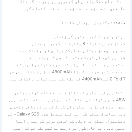
ہے کہ سام سنگ واقعی ان کیمروں پر زور دے گا تاکہ
صارفین ان سے زیادہ سے زیادہ فائدہ اٹھا سکیں۔
ماخذ:
ٹیکنیشن | برف کی کائنات
بہتر چارجنگ اور بیٹری کی زندگی
کم از کم زیڈ فولڈ 8 وائیڈ کا کیمرہ بہت زیادہ
مطلوبہ چھوڑ دیتا ہے، لیکن بیٹری ڈپارٹمنٹ ممکنہ
طور پر کچھ اپ گریڈ دیکھے گا جس کا روزمرہ کے
استعمال پر مثبت اثر پڑے گا۔ شروع کرنے والوں کے
لیے، بیٹری خود ایک بڑا 4800mAh سیل ہو سکتا ہے، جو
Z Fold 7 کے 4400mAh کے مقابلے میں نمایاں اضافہ ہے۔
بڑھتی ہوئی بیٹری کے سائز کے ساتھ کام کرتے ہوئے،
45W چارج کرنے کی رفتار تیز ہوتی ہے۔ سام سنگ حال ہی
میں اپنے فونز پر بیٹری اپ گریڈ کے ساتھ کافی کنجوس
رہا ہے (صرف عملی طور پر غیر تبدیل شدہ Galaxy S26+ کو
دیکھیں)، لیکن یہ دیکھ کر خوشی ہوئی کہ یہاں ایسا
نہیں تھا۔ یہ خاص طور پر درست ہے کیونکہ فولڈ ایبل