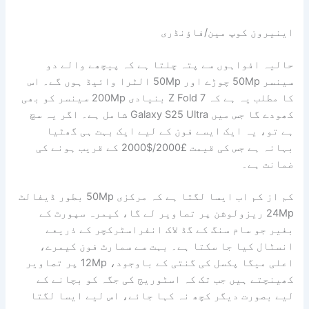
اینیرون کوپ مین/فاؤنڈری
حالیہ افواہوں سے پتہ چلتا ہے کہ پیچھے والے دو
سینسر 50Mp چوڑے اور 50Mp الٹرا وائیڈ ہوں گے۔ اس
کا مطلب یہ ہے کہ Z Fold 7 بنیادی 200Mp سینسر کو بھی
کھودے گا جس میں Galaxy S25 Ultra شامل ہے۔ اگر یہ سچ
ہے تو، یہ ایک ایسے فون کے لیے ایک بہت ہی گھٹیا
بہانہ ہے جس کی قیمت £2000/$2000 کے قریب ہونے کی
ضمانت ہے۔
کم از کم اب ایسا لگتا ہے کہ مرکزی 50Mp بطور ڈیفالٹ
24Mp ریزولوشن پر تصاویر لے گا، کیمرہ سپورٹ کے
بغیر جو سام سنگ کے گڈ لاک انفراسٹرکچر کے ذریعے
انسٹال کیا جا سکتا ہے۔ بہت سے سمارٹ فون کیمرے،
اعلی میگا پکسل کی گنتی کے باوجود، 12Mp پر تصاویر
کھینچتے ہیں جب تک کہ اسٹوریج کی جگہ کو بچانے کے
لیے بصورت دیگر کچھ نہ کہا جائے، اس لیے ایسا لگتا