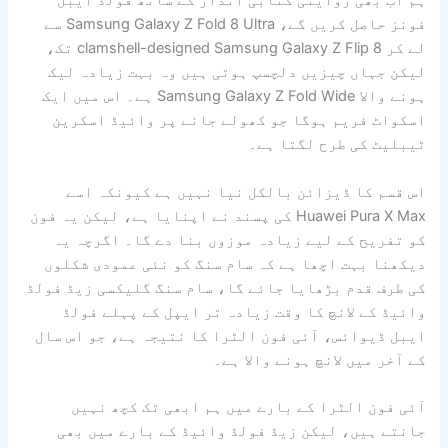
ہم اب بھی روایتی کتابی انداز کے ساتھ فولڈ ایبل
فونز حاصل کریں گے، Samsung Galaxy Z Fold 8 Ultra سے
لے کر clamshell-designed Samsung Galaxy Z Flip 8 تک،
لیکن جہاں چیزیں دلچسپ ہوتی ہیں وہ بہت زیادہ لیک
ہونے والا Samsung Galaxy Z Fold Wide ہے۔ اس میں ایک
اسکواٹ فریم ہوگا جو کھولے جانے پر وائیڈ اسکرین
ٹیبلیٹ کی طرح لگتا ہے۔
اس قسم کا ڈیزائن بالکل نیا نہیں ہے کیونکہ اسے
Huawei Pura X Max کی پسند نے اپنایا ہے، لیکن یہ فون
کو تفریح ​​کے لیے زیادہ موزوں بنا دے گا۔ اگرچہ یہ
دیکھنا بہت اچھا ہے کہ سام سنگ کو نئی عمودی شکلوں
کی طرف قدم بڑھایا جائے گا، سام سنگ گلیکسی زیڈ فولڈ
وائیڈ کے لانچ کا وقت زیادہ تر ایپل کے پہلے فولڈ
ایبل ڈیوائس، آئی فون الٹرا کا نتیجہ ہے، جو اس سال
کے آخر میں لانچ ہونے والا ہے۔
آئی فون الٹرا کے بارے میں ہم ابھی تک کچھ نہیں
جانتے ہیں، لیکن زیڈ فولڈ وائیڈ کے بارے میں بھی