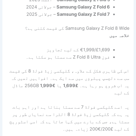
Samsung Galaxy Z Fold 6
– جولائی 2024
Samsung Galaxy Z Fold 7
– جولائی 2025
Samsung Galaxy Z Fold 8 Wide کی قیمت کتنی ہے؟
خلاصہ میں
£1,699/€1,999 کے لیے تجاویز
فون Z Fold 8 Ultra سے سستا ہو سکتا ہے۔
اس کی ظاہری شکل کے علاوہ، گلیکسی زیڈ فولڈ 8 کی قیمت
سب سے دلچسپ پہلوؤں میں سے ایک ہے۔ افواہیں تھیں کہ
یہ اب شروع ہو رہا ہے۔
£1,699
یا
€1,999
256GB ماڈل
کے لیے
یہ اسے گلیکسی فولڈ 7 سے سستا بناتا ہے اور اہم بات
یہ ہے کہ گلیکسی زیڈ فولڈ 8 الٹرا سے نمایاں طور پر
سستا ہے، جس کے بارے میں کہا جاتا ہے کہ اسی اسٹوریج
کے لیے £200/€200 زیادہ ہیں۔