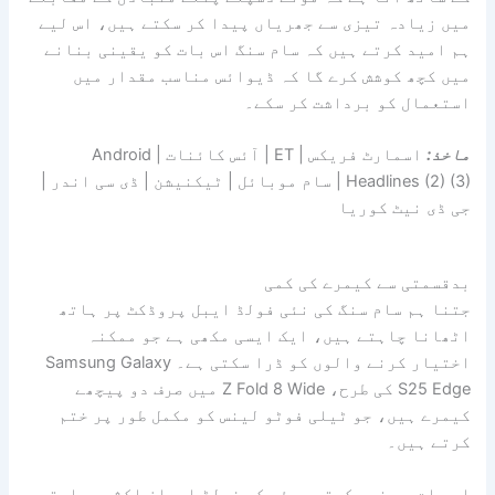
میں زیادہ تیزی سے جھریاں پیدا کر سکتے ہیں، اس لیے
ہم امید کرتے ہیں کہ سام سنگ اس بات کو یقینی بنانے
میں کچھ کوشش کرے گا کہ ڈیوائس مناسب مقدار میں
استعمال کو برداشت کر سکے۔
ماخذ:
اسمارٹ فریکس | ET | آئس کائنات | Android
Headlines (2) (3) | سام موبائل | ٹیکنیشن | ڈی سی اندر |
جی ڈی نیٹ کوریا
بدقسمتی سے کیمرے کی کمی
جتنا ہم سام سنگ کی نئی فولڈ ایبل پروڈکٹ پر ہاتھ
اٹھانا چاہتے ہیں، ایک ایسی مکھی ہے جو ممکنہ
اختیار کرنے والوں کو ڈرا سکتی ہے۔ Samsung Galaxy
S25 Edge کی طرح، Z Fold 8 Wide میں صرف دو پیچھے
کیمرے ہیں، جو ٹیلی فوٹو لینس کو مکمل طور پر ختم
کرتے ہیں۔
اس بات پر غور کرتے ہوئے کہ فولڈ ایبلز اکثر روایتی