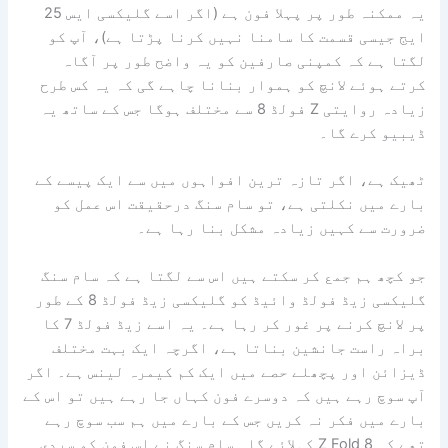
یہ ممکنہ طور پر پہلا فون ہے (اگر اسے گلیکسی ایس 25
ایج جیسی قسمت کا سامنا نہیں کرنا پڑتا ہے)، آپ کو
لگتا ہے کہ کمپنی صارفین کو یہ واضح طور پر آگاہ
کرتے ہوئے لانچ کو ہموار بنانا چاہے گی کہ یہ کس طرح
زیادہ روایتی Z فولڈ 8 سے مختلف ہوگا جس کے ساتھ یہ
ڈیبیو کرے گا۔
ٹھیک ہے، اگر تازہ ترین افواہوں میں سے ایک پیسے کے
بارے میں نکلتی ہے، تو سام سنگ درحقیقت اس عمل کو
ضرورت سے کہیں زیادہ مشکل بنا رہا ہے۔
جو کچھ ہم جمع کر سکتے ہیں اس سے لگتا ہے کہ سام سنگ
گلیکسی زیڈ فولڈ وائیڈ کو گلیکسی زیڈ فولڈ 8 کے طور
پر لانچ کرنے پر غور کر رہا ہے۔ یہ اسے زیڈ فولڈ 7 کا
براہ راست جانشین بناتا ہے، اگرچہ ایک بہت مختلف
ڈیزائن اور پچھلے حصے میں ایک کم کیمرہ لینس ہے۔ اگر
آپ سوچ رہے ہیں کہ دوسرے فون کہاں جا رہے ہیں تو اس کے
بارے میں فکر نہ کریں جس کے بارے میں ہم سب سوچ رہے
تھے کہ Z Fold 8 کہلائے گا۔ سام سنگ نے اس فون کو سردی