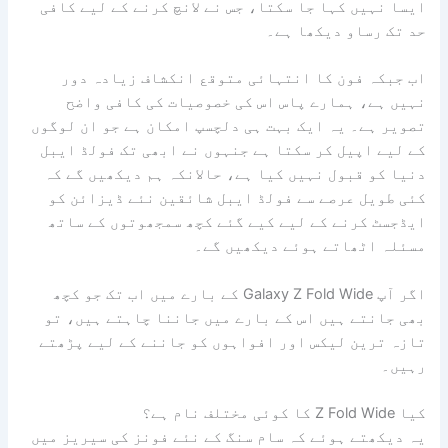
ایسا نہیں کہا جا سکتا، جس نے لانچ کرنے کے لیے کافی
حد تک رساو دیکھا ہے۔
اب جبکہ فون کا انتہائی متوقع انکشاف زیادہ دور
نہیں ہے، ہمارے پاس اس کی خصوصیات کی کافی واضح
تصویر ہے۔ یہ ایک بہت ہی دلچسپ امکان ہے جو ان لوگوں
کے لیے اپیل کر سکتا ہے جنہوں نے ابھی تک فولڈ ایبل
دنیا کو قبول نہیں کیا ہے، حالانکہ ہم دیکھیں گے کہ
کئی طویل عرصے سے فولڈ ایبل شائقین نئے ڈیزائن کو
ایڈجسٹ کرنے کے لیے کیے گئے کچھ سمجھوتوں کے ساتھ
مسئلہ اٹھاتے ہوئے دیکھیں گے۔
اگر آپ Galaxy Z Fold Wide کے بارے میں اب تک جو کچھ
بھی جانتے ہیں اس کے بارے میں جاننا چاہتے ہیں، تو
تازہ ترین لیکس اور افواہوں کو جاننے کے لیے پڑھتے
رہیں۔
کیا Z Fold Wide کا کوئی مختلف نام ہے؟
یہ دیکھتے ہوئے کہ سام سنگ کے نئے فونز کی سیریز میں