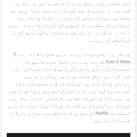
میں سب سے زیادہ لیک ہونے والے فونز میں سے ایک بن
گیا ہے۔ یہ سام سنگ میں کسی کے لیے بھی اچھا نہیں ہو
سکتا جو حیرت کے عنصر کو برقرار رکھنا چاہتا ہے،
لیکن اس کا مطلب ہے کہ کمپنی کو اس بات کا زیادہ بہتر
اندازہ ہے کہ وہ ان نئے فونز کے ساتھ کیا حاصل کرنے
کی کوشش کر رہی ہے۔
چونکہ یہ ایک چھوٹا، زیادہ مربع شکل والا آلہ ہے، Z
Fold 8 Wide کو بند ہونے پر بلیک بیری پاسپورٹ
استعمال کرنے کی یادوں کو واپس لانے کے لیے ڈیزائن
کیا گیا ہے، لیکن کھلے ہونے پر آپ کے ہاتھ میں
روایتی وائڈ اسکرین ٹیبلیٹ کی طرح محسوس کرنے کے
لیے بنایا گیا ہے۔ یہ وائیڈ کو تفریحی ڈیوائس کے طور
پر بہتر کارکردگی کا مظاہرہ کرنے کی اجازت دیتا ہے،
کیونکہ روایتی کتابی طرز کے فولڈ ایبل اپنے اندرونی
ڈسپلے پر Netflix کو سٹریم کرتے وقت بہت بھاری بارڈرز
کے ساتھ آتے ہیں۔