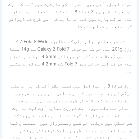
فولڈ ایبل، آئی فون الٹرا، کو مارکیٹ میں لانے کے ایک
ذریعہ کے طور پر Z فولڈ 8 وائیڈ کو دیکھنا بہت آسان
ہے، جس کے بارے میں کہا جاتا ہے کہ اسی طرح کے ڈیزائن
کو استعمال کیا جائے گا۔
اب تک جو معلوم ہوا ہے اس کے مطابق، Z Fold 8 Wide کا
وزن 201g ہے، جو کہ موجودہ Galaxy Z Fold 7 سے 14g ہلکا
ہے۔ جب کھولا جائے گا، تو موٹائی 4.5mm ہونے کی توقع
ہے، جو کہ اسی حالت میں Fold 7 کے 4.2mm سے قدرے پتلی
ہے۔
زیڈ فولڈ 8 وائیڈ اصل میں کیسا نظر آئے گا یہ اب کئی
لیکس کی وجہ سے تصور کے لیے باقی نہیں رہا، جس میں
ایک سام سنگ کے ملازم کی طرف سے بھی شامل ہے۔ مؤخر
الذکر معاملے میں، ایک کورین میڈیا آؤٹ لیٹ نے ایک
وسیع نظر آنے والی تہ کرنے کے قابل سام سنگ پروڈکٹ
کو جنگل میں دیکھا جو کسی ریستوران میں استعمال کیا
جا رہا تھا۔ یہ ممکنہ طور پر ایک ترقیاتی یونٹ ہے
اور حتمی ڈیزائن تقریباً یقینی طور پر تبدیل ہو جائے