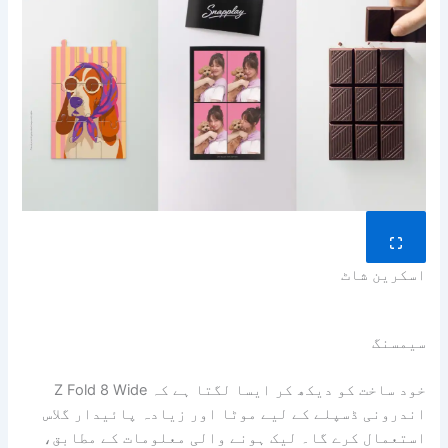
اسکرین شاٹ
سیمسنگ
خود ساخت کو دیکھ کر ایسا لگتا ہے کہ Z Fold 8 Wide
اندرونی ڈسپلے کے لیے موٹا اور زیادہ پائیدار گلاس
استعمال کرے گا۔ لیک ہونے والی معلومات کے مطابق،