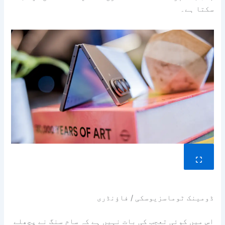
سکتا ہے۔
ڈومینک ٹوماسزیوسکی / فاؤنڈری
اس میں کوئی تعجب کی بات نہیں ہے کہ سام سنگ نے پچھلے