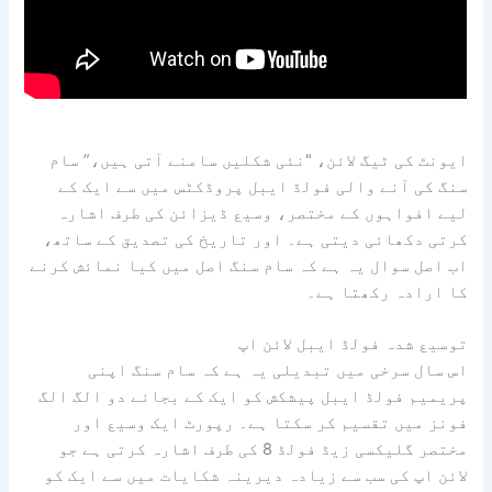
ایونٹ کی ٹیگ لائن، "نئی شکلیں سامنے آتی ہیں،” سام
سنگ کی آنے والی فولڈ ایبل پروڈکٹس میں سے ایک کے
لیے افواہوں کے مختصر، وسیع ڈیزائن کی طرف اشارہ
کرتی دکھائی دیتی ہے۔ اور تاریخ کی تصدیق کے ساتھ،
اب اصل سوال یہ ہے کہ سام سنگ اصل میں کیا نمائش کرنے
کا ارادہ رکھتا ہے۔
توسیع شدہ فولڈ ایبل لائن اپ
اس سال سرخی میں تبدیلی یہ ہے کہ سام سنگ اپنی
پریمیم فولڈ ایبل پیشکش کو ایک کے بجائے دو الگ الگ
فونز میں تقسیم کر سکتا ہے۔ رپورٹ ایک وسیع اور
مختصر گلیکسی زیڈ فولڈ 8 کی طرف اشارہ کرتی ہے جو
لائن اپ کی سب سے زیادہ دیرینہ شکایات میں سے ایک کو