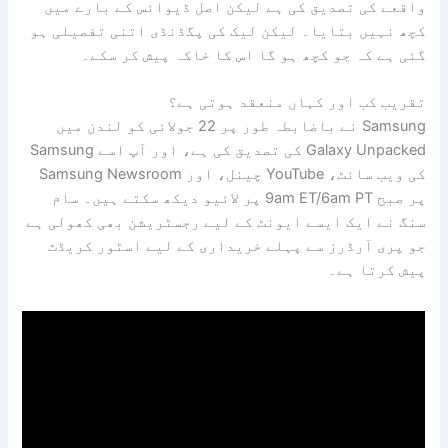
واقعے کی تصدیق کی ہے لیکن اصل ڈیوائس کے بارے میں
کچھ نہیں بتایا۔ لیکن لیک کی پگڈنڈی اتنی تفصیلی ہو
گئی ہے کہ جو کچھ ہو گا اس کا خاکہ پیش کر سکے۔
تقریب کب اور کہاں منعقد ہوتی ہے؟
Samsung نے باضابطہ طور پر 22 جولائی کو لندن میں
Galaxy Unpacked کی تصدیق کی ہے، اور آپ اسے Samsung
کی ویب سائٹ، YouTube چینل، اور Samsung Newsroom
پر صبح 9am ET/6am PT پر لائیو دیکھ سکتے ہیں۔ سام
سنگ نے ایک ایسے ایونٹ کے لیے رجسٹریشن بھی کھولی ہے
جو پری آرڈرز سے پہلے خریداری کے لیے اسٹور کریڈٹ
پیش کرتا ہے۔