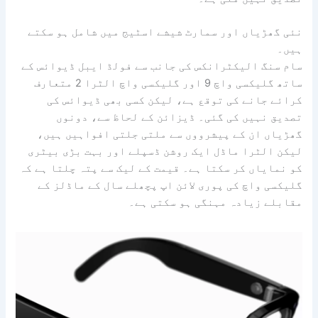
نئی گھڑیاں اور سمارٹ شیشے اسٹیج میں شامل ہو سکتے
ہیں۔
سام سنگ الیکٹرانکس کی جانب سے فولڈ ایبل ڈیوائس کے
ساتھ گلیکسی واچ 9 اور گلیکسی واچ الٹرا 2 متعارف
کرائے جانے کی توقع ہے، لیکن کسی بھی ڈیوائس کی
تصدیق نہیں کی گئی۔ ڈیزائن کے لحاظ سے، دونوں
گھڑیاں ان کے پیشرووں سے ملتی جلتی افواہیں ہیں،
لیکن الٹرا ماڈل ایک روشن ڈسپلے اور بہت بڑی بیٹری
کو نمایاں کر سکتا ہے۔ قیمت کے لیک سے پتہ چلتا ہے کہ
گلیکسی واچ کی پوری لائن اپ پچھلے سال کے ماڈلز کے
مقابلے زیادہ مہنگی ہو سکتی ہے۔