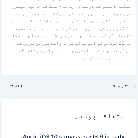
ممکنہ ڈیبیو کے درمیان، یہ سام سنگ کے حالیہ میموری
میں سب سے زیادہ پیک شدہ غیر پیک شدہ واقعات میں سے
ایک ہوسکتا ہے۔ چونکہ تاریخ اور مقام کے علاوہ ابھی
تک کسی چیز کی تصدیق نہیں کی گئی ہے، اس لیے مخصوص
تفصیلات کو تصدیق کے بجائے پیش نظارہ سمجھا جائے گا۔
ہم 22 جولائی کو ایونٹ کی براہ راست کوریج کریں گے،
اس لیے سام سنگ کے اسٹیج پر آتے ہی آفیشل تفصیلات کے
لیے دوبارہ چیک کریں۔
پچھلا
اگلا
متعلقہ پوسٹس
Apple iOS 10 surpasses iOS 9 in early