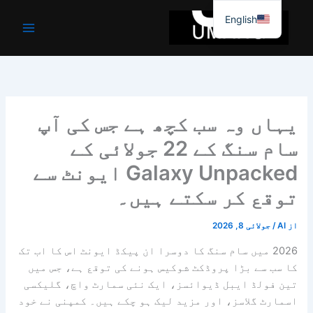
واد
English
ر
ائیں۔
یہاں وہ سب کچھ ہے جس کی آپ
سام سنگ کے 22 جولائی کے
Galaxy Unpacked ایونٹ سے
توقع کر سکتے ہیں۔
از
AI
/
جولائی 8, 2026
2026 میں سام سنگ کا دوسرا ان پیکڈ ایونٹ اس کا اب تک
کا سب سے بڑا پروڈکٹ شوکیس ہونے کی توقع ہے، جس میں
تین فولڈ ایبل ڈیوائسز، ایک نئی سمارٹ واچ، گلیکسی
اسمارٹ گلاسز، اور مزید لیک ہو چکے ہیں۔ کمپنی نے خود