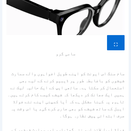
سامی گرو
سام سنگ اس ایونٹ کو اپنے طویل افواہوں والے سمارٹ
شیشوں کو باضابطہ طور پر ڈیبیو کرنے کے لیے بھی
استعمال کر سکتا ہے۔ ساتھی ایپ کے ایک حالیہ لیک نے
ہمیں ایک جھانک کر دیکھا کہ شیشے کیسے کام کرتے ہیں۔
تاہم، یہ کہنا مشکل ہے کہ آیا کمپنی اپنے نئے فولڈ
ایبل کے ساتھ شیشے کو بھی جاری کرے گی، یا اس وقت یہ
صرف ابتدائی پیش نظارہ ہوگا۔
فولڈ ایبل لائن اپ، نئی گھڑیاں، اور سمارٹ شیشوں کے