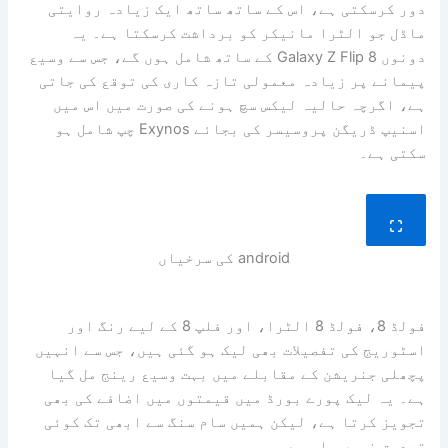
دور کرسکتی ہے، اس کے ساتھ ساتھ ایک زیادہ روایتی
ماڈل جو الٹرا مانیکر کو برداشت کرسکتا ہے۔ یہ
دونوں Galaxy Z Flip 8 کے ساتھ شامل ہوں گے، جس سے وسیع
پیمانے پر زیادہ معمولی تازہ کاری کی توقع کی جاتی
ہے، اگرچہ حالیہ لیکس سچ ہونے کی صورت میں اس میں
اسنیپ ڈریگن پروسیسر کی بجائے Exynos چپ شامل ہو
سکتی ہے۔
android کی سرخیاں
فولڈ 8، فولڈ 8 الٹرا، اور فلپ 8 کے لیے رنگ اور
اسٹوریج کی تفصیلات بھی لیک ہو گئی ہیں، جس سے انہیں
پچھلی جنریشن کے مقابلے میں بہت وسیع رینج مل گیا
ہے۔ یہ لیک پورے بورڈ میں قیمتوں میں اضافے کی بھی
تجویز کرتا ہے، لیکن ہمیں سام سنگ سے ابھی تک کوئی
تصدیق نہیں ملی ہے۔