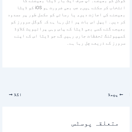
گوگل کو بھیجے۔ آپ صرف ایک بار ڈیٹا بھیجنے کا
انتخاب کر سکتے ہیں، جب بھی ضرورت ہو iOS کو ڈیٹا
بھیجنے کی اجازت دیں، یا رسائی کو مکمل طور پر مسدود
کر دیں۔ ایپل اس بات پر اٹل رہا ہے کہ گوگل سرورز کو
بھیجے گئے کسی بھی ڈیٹا کے پاس وہی پرائیویٹ کلاؤڈ
کمپیوٹنگ تحفظات جاری رہیں گے جو ڈیٹا اس کے اپنے
سرورز کے ذریعے چل رہا ہے۔
پچھلا
اگلا
متعلقہ پوسٹس