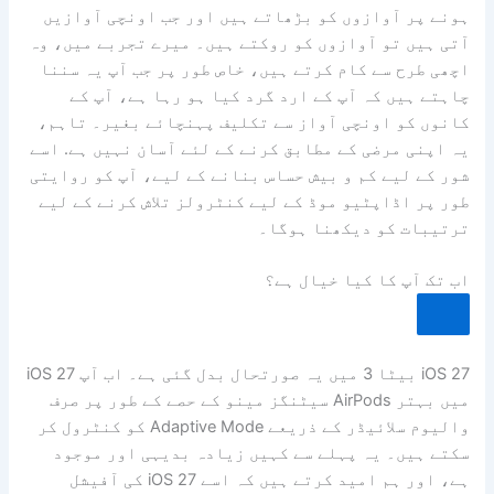
ہونے پر آوازوں کو بڑھاتے ہیں اور جب اونچی آوازیں
آتی ہیں تو آوازوں کو روکتے ہیں۔ میرے تجربے میں، وہ
اچھی طرح سے کام کرتے ہیں، خاص طور پر جب آپ یہ سننا
چاہتے ہیں کہ آپ کے ارد گرد کیا ہو رہا ہے، آپ کے
کانوں کو اونچی آواز سے تکلیف پہنچائے بغیر۔ تاہم،
یہ اپنی مرضی کے مطابق کرنے کے لئے آسان نہیں ہے. اسے
شور کے لیے کم و بیش حساس بنانے کے لیے، آپ کو روایتی
طور پر اڈاپٹیو موڈ کے لیے کنٹرولز تلاش کرنے کے لیے
ترتیبات کو دیکھنا ہوگا۔
اب تک آپ کا کیا خیال ہے؟
iOS 27 بیٹا 3 میں یہ صورتحال بدل گئی ہے۔ اب آپ iOS 27
میں بہتر AirPods سیٹنگز مینو کے حصے کے طور پر صرف
والیوم سلائیڈر کے ذریعے Adaptive Mode کو کنٹرول کر
سکتے ہیں۔ یہ پہلے سے کہیں زیادہ بدیہی اور موجود
ہے، اور ہم امید کرتے ہیں کہ اسے iOS 27 کی آفیشل