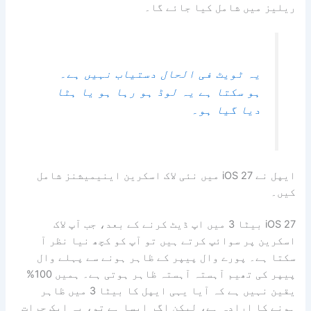
ریلیز میں شامل کیا جائے گا۔
یہ ٹویٹ فی الحال دستیاب نہیں ہے۔
ہو سکتا ہے یہ لوڈ ہو رہا ہو یا ہٹا
دیا گیا ہو۔
ایپل نے iOS 27 میں نئی ​​لاک اسکرین اینیمیشنز شامل
کیں۔
iOS 27 بیٹا 3 میں اپ ڈیٹ کرنے کے بعد، جب آپ لاک
اسکرین پر سوائپ کرتے ہیں تو آپ کو کچھ نیا نظر آ
سکتا ہے۔ پورے وال پیپر کے ظاہر ہونے سے پہلے وال
پیپر کی تھیم آہستہ آہستہ ظاہر ہوتی ہے۔ ہمیں 100%
یقین نہیں ہے کہ آیا یہی ایپل کا بیٹا 3 میں ظاہر
ہونے کا ارادہ ہے، لیکن اگر ایسا ہے تو، یہ ایک جرات