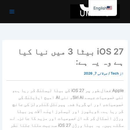
واد
English
ر
ائیں۔
iOS 27 بیٹا 3 میں نیا کیا
ہے وہ یہ ہے:
از
Tech
/
جولائی 7, 2026
Apple فعال طور پر iOS 27 کی بیٹا ٹیسٹنگ کر رہا ہے،
نئی خصوصیات جیسے Siri AI، نئی AI امیج ایڈیٹنگ کی
خصوصیات، اور اپ گریڈ شدہ پیرنٹل کنٹرولز کی جانچ
کر رہا ہے۔ ڈویلپرز اور ٹیسٹرز اپنے آلات پر بیٹا
ورژن انسٹال کر کے ان خصوصیات اور مزید کا جائزہ لے
سکتے ہیں۔ یہ بیٹا ورژن iOS 27 سے بہت ملتا جلتا نظر