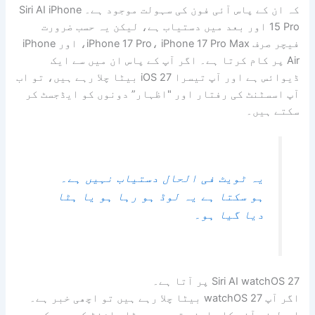
کہ ان کے پاس آئی فون کی سہولت موجود ہے۔ Siri AI iPhone
15 Pro اور بعد میں دستیاب ہے، لیکن یہ حسب ضرورت
فیچر صرف iPhone 17 Pro، iPhone 17 Pro Max، اور iPhone
Air پر کام کرتا ہے۔ اگر آپ کے پاس ان میں سے ایک
ڈیوائس ہے اور آپ تیسرا iOS 27 بیٹا چلا رہے ہیں، تو اب
آپ اسسٹنٹ کی رفتار اور "اظہار” دونوں کو ایڈجسٹ کر
سکتے ہیں۔
یہ ٹویٹ فی الحال دستیاب نہیں ہے۔
ہو سکتا ہے یہ لوڈ ہو رہا ہو یا ہٹا
دیا گیا ہو۔
Siri AI watchOS 27 پر آتا ہے۔
اگر آپ watchOS 27 بیٹا چلا رہے ہیں تو اچھی خبر ہے۔
ایپل نے آخر کار اپنے تیسرے بیٹا راؤنڈ کے حصے کے