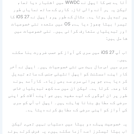
آتا ہے جس کا ایپل نے WWDC میں اشتہار دیا تھا،
لیکن یہ ہر آنے والی تازہ کاری کے ساتھ نمایاں طور
پر تبدیل ہوتا ہے۔ مثال کے طور پر، ایپل نے iOS 27 کا
تیسرا بیٹا چھوڑ دیا ہے، OS میں متعدد نئی خصوصیات
اور تبدیلیاں متعارف کرائی ہیں۔ نئی خصوصیات میں
شامل ہیں:
اب آپ iOS 27 میں سری کی آواز کو حسب ضرورت بنا سکتے
ہیں۔
سری میں اس سال بہت سی نئی خصوصیات ہیں۔ ایپل نے آخر
کار اپنے اسسٹنٹ کو ایپل انٹیلی جنس کے ساتھ تبدیل
کر دیا ہے، جو پرانی سری سے بھی زیادہ کارآمد ہونے
کا وعدہ کرتا ہے۔ لیکن ان میں سے کچھ تبدیلیاں خاص
طور پر ان لوگوں کے لیے مفید ہیں جو اپنے آلات کو اپنی
مرضی کے مطابق بنانا چاہتے ہیں۔ ایپل اب آپ کو سری
کی آواز کو اپنی مرضی کے مطابق کرنے دیتا ہے۔
یہ خصوصیت پہلے دو بیٹا میں دستیاب نہیں تھی، لیکن
اب بیٹا ٹیسٹرز اسے آزما سکتے ہیں، یہ فرض کرتے ہوئے