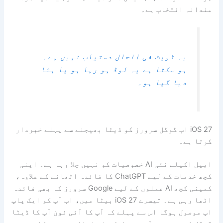
مندانہ انتخاب ہے۔
یہ ٹویٹ فی الحال دستیاب نہیں ہے۔
ہو سکتا ہے یہ لوڈ ہو رہا ہو یا ہٹا
دیا گیا ہو۔
iOS 27 اب گوگل سرورز کو ڈیٹا بھیجنے سے پہلے خبردار
کرتا ہے۔
ایپل اکیلے نئی AI خصوصیات کو نہیں چلا رہا ہے۔ اپنی
کچھ خدمات کے لیے ChatGPT کا فائدہ اٹھانے کے علاوہ،
کمپنی کچھ AI عملوں کے لیے Google سرورز کا بھی فائدہ
اٹھا رہی ہے۔ تیسرے iOS 27 بیٹا میں، اب آپ کو ایک پاپ
اپ موصول ہوگا اس سے پہلے کہ آپ کا آئی فون آپ کا ڈیٹا