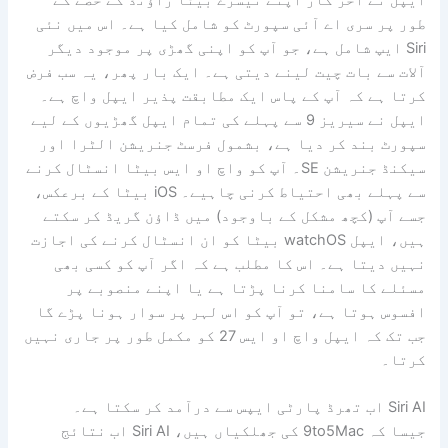
Siri ایپ شامل ہے، جو آپ کو اپنی گھڑی پر موجود دیگر
آلات سے بات چیت لینے دیتی ہے۔ ایک بار پھر، یہ سب فرض
کرتا ہے کہ آپ کے پاس ایک مطابقت پذیر ایپل واچ ہے۔
ایپل نے سیریز 9 سے پہلے کی تمام ایپل گھڑیوں کے لیے
سپورٹ بند کر دیا ہے، بشمول فرسٹ جنریشن الٹرا اور
سیکنڈ جنریشن SE۔ آپ کو واچ او ایس بیٹا انسٹال کرنے
سے پہلے بھی احتیاط کرنی چاہیے۔ iOS بیٹا کے برعکس،
جسے آپ (کچھ مشکل کے باوجود) میں ڈاؤن گریڈ کر سکتے
ہیں، ایپل watchOS بیٹا کو ان انسٹال کرنے کی اجازت
نہیں دیتا ہے۔ اس کا مطلب ہے کہ اگر آپ کو کسی بھی
مسئلے کا سامنا کرنا پڑتا ہے یا اپنے منصوبے پر
افسوس ہوتا ہے، تو آپ کو اس لہر پر سوار ہونا پڑے گا
جب تک کہ ایپل واچ او ایس 27 کو مکمل طور پر جاری نہیں
کرتا۔
Siri AI اب تھرڈ پارٹی ایپس سے درآمد کر سکتا ہے۔
جیسا کہ 9to5Mac کی جھلکیاں ہیں، Siri AI اب نتائج