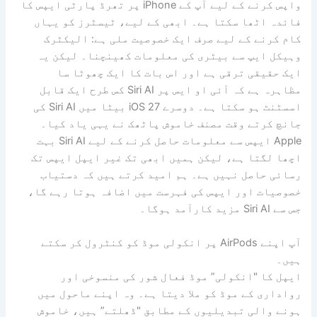
واپس کرنے کے لیے آپ کے iPhone پر تھرڈ پارٹی ایپس کا
فائدہ اٹھا سکتا ہے۔ ابھی کے لیے، ٹیسٹرز کو یہاں
کام کرنے کے لیے صرف ایک خصوصیت ملی ہے: الیکٹرک
وہیکل ایپ سے بیٹری کی معلومات کھینچنا۔ لیکن یہ
ایک حقیقی ترقی ہے اور اس بات کا ایک چھوٹا سا
مظاہرہ ہے کہ آئی او ایس پر Siri AI کس طرح ایک قابل
اسسٹنٹ ہو سکتا ہے۔ دوسرے iOS 27 بیٹا میں Siri AI کی
جانچ کرتے وقت مصنف خاموش پاٹھک نے یہی یاد کیا۔
Apple ایپس سے معلومات حاصل کرنے کے لیے Siri AI بہت
اچھا لگتا ہے، لیکن ہمیں ابھی تک غیر ایپل ایپس تک
رسائی حاصل نہیں ہے۔ ہم امید کرتے ہیں کہ دستیاب
خصوصیات اور ایپس کی فہرست میں اضافہ ہوتا رہے گا،
جس سے Siri AI مزید کارآمد ہوگا۔
آپ اپنے AirPods پر انکولی موڈ کو کنٹرول کر سکتے
ہیں۔
ایپل کا "انکولی” موڈ فعال شور کی منسوخی اور
رواداری کے موڈ کو ملا دیتا ہے۔ وہ اپنے ماحول میں
ہونے والی تبدیلیوں کے مطابق "ڈھلتے” ہیں، خاموش