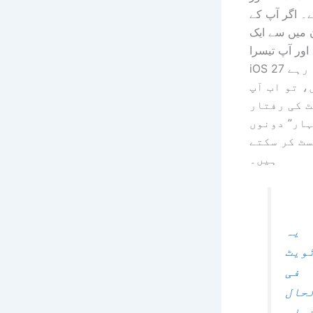
ے۔ اگر آپ کے
 میں سے ایک
اور آپ تیسرا
iOS 27 بیٹا چلا رہے
، تو اب آپ
 کی رفتار
ہار” دونوں
ٹ کر سکتے
ہیں۔
یہ
ویٹ
فی
حال
یاب