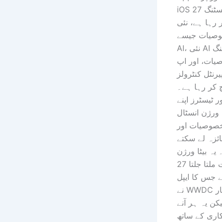
iOS 27 کی بیٹا ٹیسٹنگ
 رہا ہے، نئی
یات جیسے Siri
AI، نئی AI امیج ایڈیٹنگ
ات، اور اپ
رنٹل کنٹرولز
 کر رہا ہے۔
ور ٹیسٹرز اپنے
ا ورژن انسٹال
خصوصیات اور
ائزہ لے سکتے
ہ بیٹا ورژن iOS
27 سے بہت ملتا جلتا
ے جس کا ایپل
نے WWDC میں اشتہار
لیکن یہ ہر آنے
کاری کے ساتھ