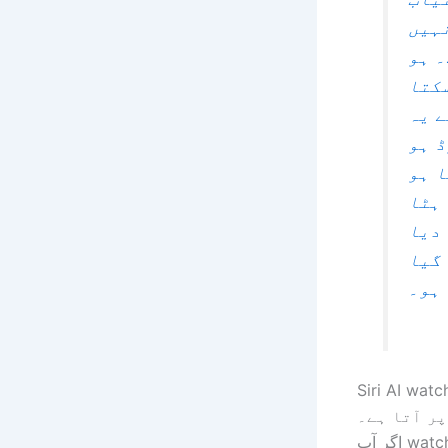
ہیں
 ہو
کتا
ے یہ
 ہو
 ہو
ہٹا
دیا
گیا
ہو۔
Siri AI wat
پر آتا ہے۔
اگر آپ watchOS 27