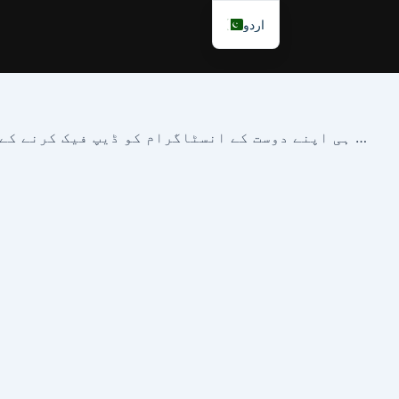
اردو
میٹا کے پاس ایک نیا AI امیج ٹول ہے، اور میں نے اسے پہلے ہی اپنے دوست کے انسٹاگرام کو ڈیپ فیک کرنے کے لیے استعمال کیا ہے۔