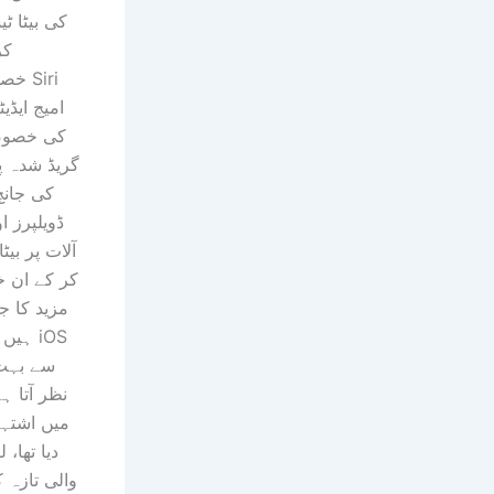
کر
خصوص
کی خصوصی
گریڈ شدہ پی
کی جانچ
ڈویلپرز ا
آلات پر بیٹ
کر کے ان 
مزید کا ج
ہیں۔ ی
نظر آتا ہ
دیا تھا، 
والی تازہ 