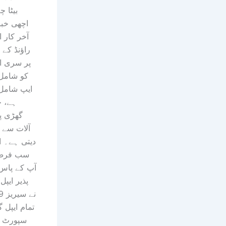
بیٹا چ
اچھی خبر
آخر کار ا
راؤنڈ کے
پر سری ا
کو شامل
ہے، ج
گھڑی پ
آلات سے 
دیتی ہے۔ ای
سب فرض 
آپ کے پاس
پذیر ایپل
تمام ایپل 
سپورٹ بن