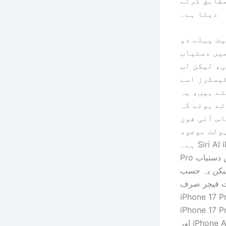
طابق کرنے
دیتا ہے۔
ت پہلے دو
یں دستیاب
، لیکن اب
یسٹرز اسے
ے ہیں، یہ
تے ہوئے کہ
اس آئی فون
ولت موجود
ہے۔ Siri AI iPhone 15
Pro اور بعد میں دستیاب
یکن یہ حسب
 فیچر صرف
iPhone 17 P
iPhone 17 P
اور iPhone Air پر کام