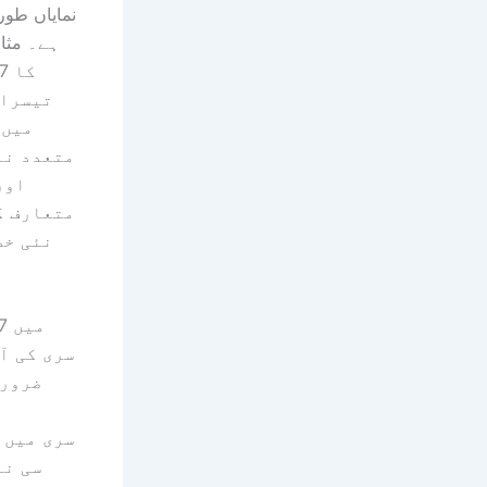
نمایاں طور 
ہے۔ مثال
تیسرا 
متعدد نئ
اور
متعارف ک
نئی خص
سری کی آ
ضرورت
سری میں 
سی نئ