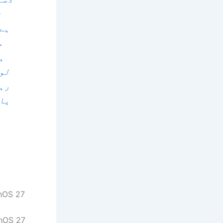
ن
ہے۔
س
ہ
لوڈ
رہا
یا 
chOS 27