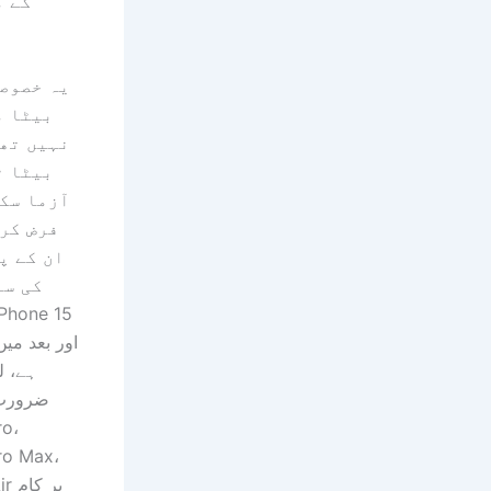
کے م
یہ خصوصی
بیٹا م
نہیں تھی
بیٹا ٹ
آزما سکت
فرض کر
ان کے پ
کی سہ
ہے، ل
ضرورت
ro،
ro Max،