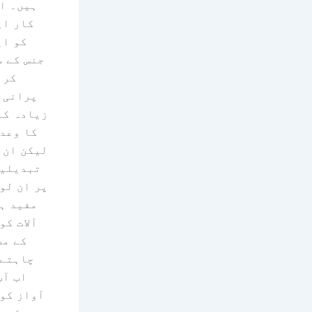
ہیں۔ ا
کار اپ
کو ای
جنس کے س
کر 
پرانی 
زیادہ کا
کا وعد
لیکن ان 
تبدیلیا
پر ان لو
مفید ہ
آلات کو
کے مط
چاہتے 
اب آپ
آواز کو 