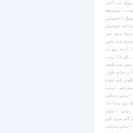
یپل نے آخر
نے اسسٹنٹ
پل انٹیلی
اتھ تبدیل
دیا ہے، جو
سری سے بھی
رآمد ہونے
ہ کرتا ہے۔
میں سے کچھ
ں خاص طور
گوں کے لیے
یں جو اپنے
 اپنی مرضی
ابق بنانا
ہیں۔ ایپل
 کو سری کی
اپنی مرضی