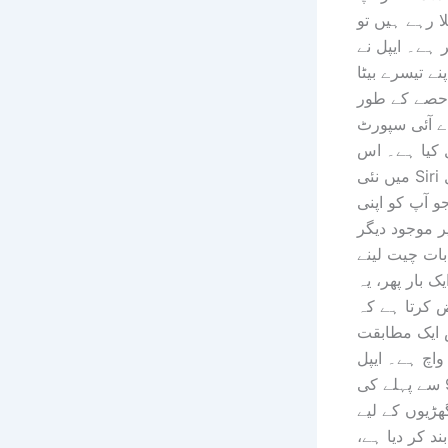
لا رہے ہیں تو
 ہے۔ ایپل نے
پنے تیسرے بیٹا
 حصے کے طور
ے آئی سپورٹ
 کیا ہے۔ اس
میں نئی ​​Siri ایپ شامل
و آپ کو اپنی
ر موجود دیگر
بات چیت لینے
ک بار پھر، یہ
کرتا ہے کہ
 ایک مطابقت
 واچ ہے۔ ایپل
نے سیریز 9 سے پہلے کی
گھڑیوں کے لیے
د کر دیا ہے،