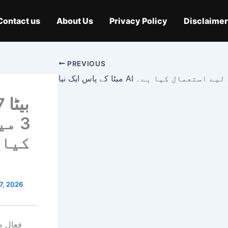
Contact us
About Us
Privacy Policy
Disclaimer
PREVIOUS
27
3 م
کیا 
یہ
 7, 2026