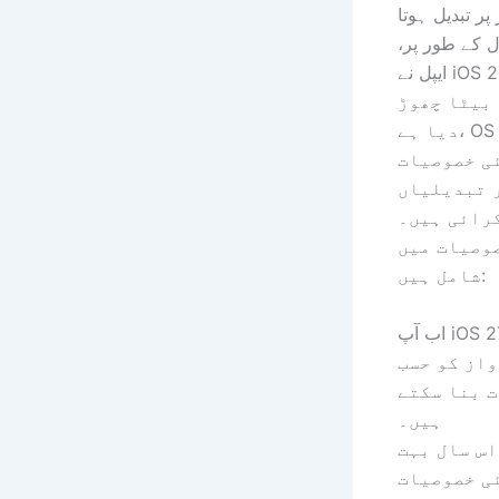
پر تبدیل ہوتا
 کے طور پر،
ایپل نے iOS 27 کا
بیٹا چھوڑ
دیا ہے، OS میں
ی خصوصیات
 تبدیلیاں
رائی ہیں۔
وصیات میں
شامل ہیں:
اب آپ iOS 27 میں
واز کو حسب
 بنا سکتے
ہیں۔
اس سال بہت
ی خصوصیات