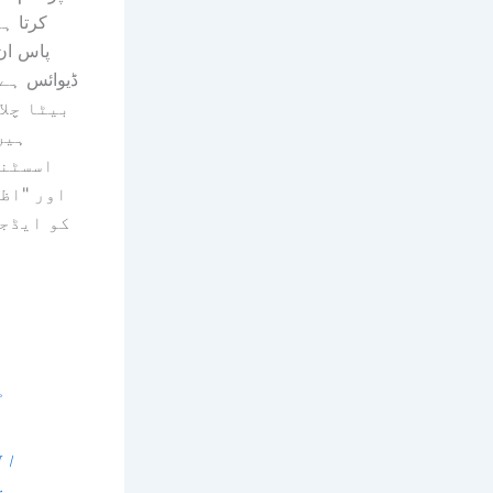
کرتا ہ
پاس ان
ڈیوائس ہے 
ہیں
اسسٹنٹ
اور "اظ
کو ایڈجس
ٹ
ال
دست