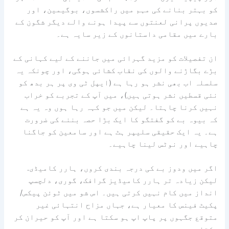
کو بہتر بنانے کی مہم میں راکشسوں، بوگیمین، اور
صدیوں پرانی لعنتوں سے پیدا ہونے والے دیگر شگون کے
بارے میں مقامی داستانوں کے زیر سایہ ہے۔
ان تفصیلات کو مزید گہرائی میں جاننے کے لیے کہانی کے
بڑے بگاڑنے والوں کی نقاب کشائی ہوگی، اور چونکہ یہ
سلسلہ اب بھی نشر ہو رہا ہے (ایپل ٹی وی پر ہر بدھ کو
نئی قسطیں نشر ہوتی ہیں)، میں آپ کے تجربے کو خراب
نہیں کرنا چاہتا۔ لیکن میں جو کہہ رہا ہوں وہ یہ ہے
کہ بیوہ بے کو گفتگو کا ایک بڑا حصہ بننے کی ضرورت
ہے۔ یہ ایک حقیقی سلیپر ہٹ ہے اور سامعین کو جاگنا
چاہیے اور نوٹس لینا چاہیے۔
اگر میں ودوز بے کی درجہ بندی کروں،
ہارر کامیڈی
.
لیکن زیادہ تر ہارر کامیڈیز گرافک، گوری، دلچسپ
انداز میں کام نہیں کرتی ہیں۔ اس شو میں ٹوئن پیکس/
پکیٹ فینس کا معیار ہے، جہاں مزاح انتہائی غیر
متوقع جگہوں پر پاپ اپ ہو سکتا ہے اور آپ کو حیران کر