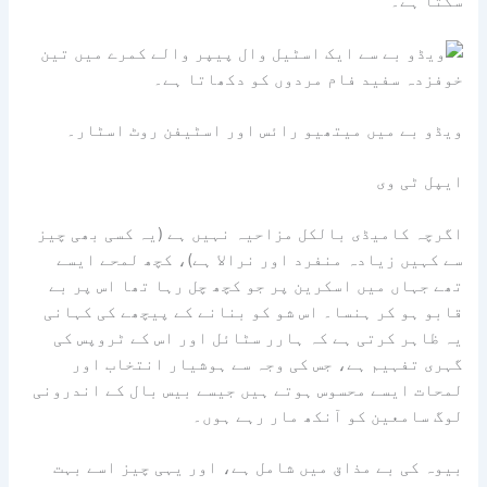
سکتا ہے۔
ویڈو بے میں میتھیو رائس اور اسٹیفن روٹ اسٹار۔
ایپل ٹی وی
اگرچہ کامیڈی بالکل مزاحیہ نہیں ہے (یہ کسی بھی چیز
سے کہیں زیادہ منفرد اور نرالا ہے)، کچھ لمحے ایسے
تھے جہاں میں اسکرین پر جو کچھ چل رہا تھا اس پر بے
قابو ہو کر ہنسا۔ اس شو کو بنانے کے پیچھے کی کہانی
یہ ظاہر کرتی ہے کہ ہارر سٹائل اور اس کے ٹروپس کی
گہری تفہیم ہے، جس کی وجہ سے ہوشیار انتخاب اور
لمحات ایسے محسوس ہوتے ہیں جیسے بیس بال کے اندرونی
لوگ سامعین کو آنکھ مار رہے ہوں۔
بیوہ کی بے مذاق میں شامل ہے، اور یہی چیز اسے بہت