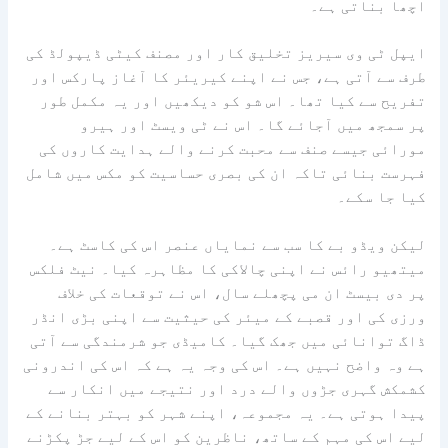
اچھا بناتی ہے۔
ایپل ٹی وی سیریز تخلیق کار اور مصنف کیٹی ڈیپولڈ کی
طرف سے آتی ہے، جس نے اپنے کیریئر کا آغاز پارکس اور
تفریح ​​سے کیا تھا۔ اس شو کو دیکھیں اور یہ مکمل طور
پر سمجھ میں آجائے گا۔ اس نے ٹی ویسٹ اور ہیرو
مورائی جیسے صنف سے محبت کرنے والے ہدایت کاروں کی
فہرست بنائی تاکہ ان کی بصری حساسیت کو مکس میں شامل
کیا جا سکے۔
لیکن ویڈو بے کا سب سے نمایاں عنصر اس کی کاسٹ ہے۔
میتھیو رائس نے اپنی چالاکی کا مظاہرہ کیا۔
نیٹ فلکس
پر دی بیسٹ ان می
پچھلے سال، اس نے توقعات کی خلاف
ورزی کی اور قصبے کے میئر کی حیثیت سے اپنی بڑی انڈر
ڈاگ توانائی میں جھک گیا۔ کامیڈی جو شرمندگی سے آتی
ہے وہ واضح نہیں ہے۔ اس کی وجہ یہ ہے کہ اس کی اندرونی
کشمکش گہری جڑوں والے درد اور نتیجے میں انکار سے
پیدا ہوتی ہے۔ یہ مجموعہ، اپنے شہر کو بہتر بنانے کے
لیے اس کی مہم کے ساتھ، ناظرین کو اس کے لیے جڑ پکڑنے