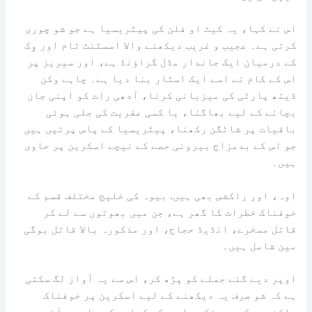
اس نے کہا، یہ کیٹ او فلن کی پیٹریسیا ہے جو شو چوری
کرتی ہے۔ عجیب و غریب دیکھنے والا اسسٹنٹ ٹام اور وِک
کے درمیان ایک جاندار مڈل گراؤنڈ ہے، اور سیریز پر
اس کے کام نے اسے ایک اسٹار بنا دیا ہے۔ چاہے وکن
ڈیتھ پارٹی کی میزبانی کرنا، آدھی رات کو اپنی جان
بچانے کے لیے بھاگنا، یا کسی عفریت کی جلی ہوئی
باقیات پر شاٹگن رکھنا، پیٹریسیا کے پاس پرتیں ہیں
جو اس کے بدمزاج بیرونی حصے کے نیچے اسکرین پر حاوی
ہیں۔
اوہ، اور راکشس بھی ہیں. بیوہ کی خلیج مختلف قسم کے
خوفناک خطرات کا گھر ہے، جن میں بھوتوں سے لے کر
قاتل مسخرے، انڈیڈ حجاج، اور مذکورہ بالا قاتل بوگی
مین شامل ہیں۔
اوپر دیے گئے جملے کو پڑھ کر، اس سے یہ آواز لگ سکتی
ہے کہ شو صرف یہ دیکھنے کے لیے اسکرین پر خوفناک