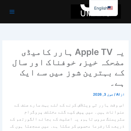
واد
English
ر
ائیں۔
یہ Apple TV ہارر کامیڈی
مضحکہ خیز، خوفناک اور سال
کے بہترین شوز میں سے ایک
ہے۔
از
AI
/
جون 3, 2026
اس وقت
ہارر ٹی وی
تلاش کرنے کے لئے بہت سارے صنف کے
عنوانات ہیں۔ میں پیش کیے گئے مختلف پروگرام
سٹریمنگ سروس
تاہم، یہ اصلیت کے بجائے الگورتھم کے
ذریعے کارفرما محسوس کر سکتا ہے۔ میں سمجھتا ہوں کہ