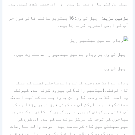
بہترین نئی ہارر سیریز ہے، اور اس جیسا کچھ نہیں ہے۔
پڑھیں
مزید:
ایپل ٹی وی: 16 بہترین سائنس فائی شوز جو
آپ کو ابھی اسٹریم کرنا چاہیے۔
ایپل ٹی وی پر ویڈو بے میں میتھیو رائس ستارے ہیں۔
ایپل ٹی وی
ویڈو بے ایک جدوجہد کرنے والے ساحلی قصبے کے میئر
ٹام لوفٹس (میتھیو رائس) کی پیروی کرتا ہے، کیونکہ
وہ اسے اگلا مارتھا کا وائن یارڈ بنانے کے لیے انتھک
محنت کرتا ہے۔ لیکن اس سے کوئی فرق نہیں پڑتا ہے کہ
آپ کتنی ہی کوشش کریں، ماہی گیری کا گاؤں ایک مشہور
سیاحوں کی توجہ کا مرکز ہونے سے کم ہے۔ اس طرح کی
میونسپلٹی میں کام کرنے سے پیدا ہونے والے تنازعات
اور پیچیدگیوں کے علاوہ، ٹام کی کامیابی کے ساتھ شہر