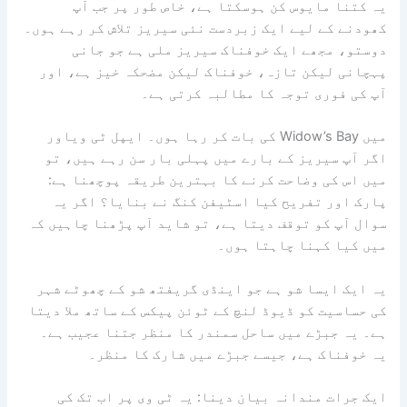
یہ کتنا مایوس کن ہوسکتا ہے، خاص طور پر جب آپ
کھودنے کے لیے ایک زبردست نئی سیریز تلاش کر رہے ہوں۔
دوستو، مجھے ایک خوفناک سیریز ملی ہے جو جانی
پہچانی لیکن تازہ، خوفناک لیکن مضحکہ خیز ہے، اور
آپ کی فوری توجہ کا مطالبہ کرتی ہے۔
میں Widow’s Bay کی بات کر رہا ہوں۔
ایپل ٹی وی
اور
اگر آپ سیریز کے بارے میں پہلی بار سن رہے ہیں، تو
میں اس کی وضاحت کرنے کا بہترین طریقہ پوچھنا ہے:
پارک اور تفریح
کیا اسٹیفن کنگ نے بنایا؟ اگر یہ
سوال آپ کو توقف دیتا ہے، تو شاید آپ پڑھنا چاہیں کہ
میں کیا کہنا چاہتا ہوں۔
یہ ایک ایسا شو ہے جو اینڈی گریفتھ شو کے چھوٹے شہر
کی حساسیت کو ڈیوڈ لنچ کے ٹوئن پیکس کے ساتھ ملا دیتا
ہے۔ یہ جبڑے میں ساحل سمندر کا منظر جتنا عجیب ہے۔
یہ خوفناک ہے، جیسے جبڑے میں شارک کا منظر۔
ایک جرات مندانہ بیان دینا: یہ ٹی وی پر اب تک کی