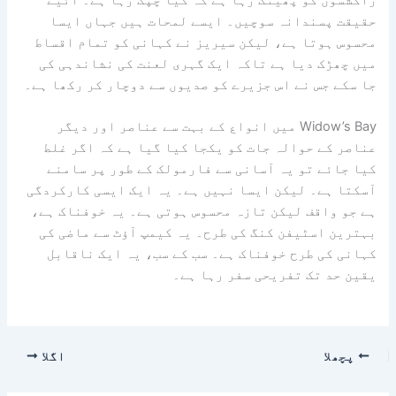
راکشسوں کو پھینک رہا ہے کہ کیا چپک رہا ہے۔ آئیے
حقیقت پسندانہ سوچیں۔ ایسے لمحات ہیں جہاں ایسا
محسوس ہوتا ہے، لیکن سیریز نے کہانی کو تمام اقساط
میں چھڑک دیا ہے تاکہ ایک گہری لعنت کی نشاندہی کی
جا سکے جس نے اس جزیرے کو صدیوں سے دوچار کر رکھا ہے۔
Widow’s Bay میں انواع کے بہت سے عناصر اور دیگر
عناصر کے حوالہ جات کو یکجا کیا گیا ہے کہ اگر غلط
کیا جائے تو یہ آسانی سے فارمولک کے طور پر سامنے
آسکتا ہے۔ لیکن ایسا نہیں ہے۔ یہ ایک ایسی کارکردگی
ہے جو واقف لیکن تازہ محسوس ہوتی ہے۔ یہ خوفناک ہے،
بہترین اسٹیفن کنگ کی طرح۔ یہ کیمپ آؤٹ سے ماضی کی
کہانی کی طرح خوفناک ہے۔ سب کے سب، یہ ایک ناقابل
یقین حد تک تفریحی سفر رہا ہے۔
پچھلا
اگلا