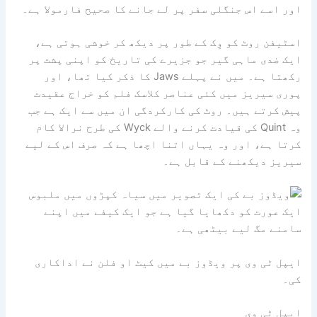
اور اسے اس جنگلی سفر پر لے جانے کا صحیح فارمولا ہے۔
اسٹیفن روٹ کو وِک کے طور پر دیکھ کر خوشی ہوتی ہے،
ایک ضدی ماہی گیر جو جزیرے کی تاریخ کو اپنی پشت پر
رکھتا ہے۔ میں نے پہلے Jaws کا ذکر کیا تھا، اور
پوری سیریز میں کئی عناصر کلاسک فلم کو خراج عقیدت
پیش کرتے ہیں۔ روٹ کی کارکردگی ان میں سے ایک ہے جب
وہ Quint کی قیادت کرنے والے Wyck کی طرح نرالا کام
کرتا ہے، اور وہ یہاں اتنا اچھا ہے کہ صرف اس کے لیے
سیریز دیکھنے کے قابل ہے۔
ایپل ٹی وی پر ویڈوز بے میں کیٹ او فلن نے اداکاری
کی۔
ایپل ٹی وی