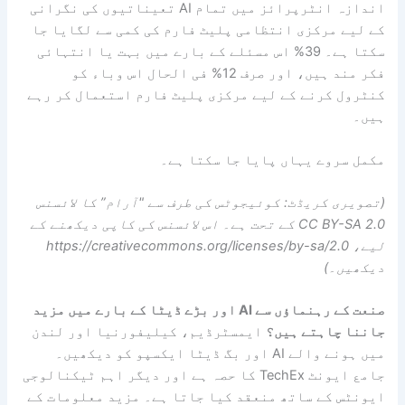
اندازہ انٹرپرائز میں تمام AI تعیناتیوں کی نگرانی
کے لیے مرکزی انتظامی پلیٹ فارم کی کمی سے لگایا جا
سکتا ہے۔ 39% اس مسئلے کے بارے میں بہت یا انتہائی
فکر مند ہیں، اور صرف 12% فی الحال اس وباء کو
کنٹرول کرنے کے لیے مرکزی پلیٹ فارم استعمال کر رہے
ہیں۔
مکمل سروے یہاں پایا جا سکتا ہے۔
(تصویری کریڈٹ: کوئیجوٹس کی طرف سے "آرام” کا لائسنس
CC BY-SA 2.0 کے تحت ہے۔ اس لائسنس کی کاپی دیکھنے کے
لیے، https://creativecommons.org/licenses/by-sa/2.0
دیکھیں۔)
صنعت کے رہنماؤں سے AI اور بڑے ڈیٹا کے بارے میں مزید
جاننا چاہتے ہیں؟
ایمسٹرڈیم، کیلیفورنیا اور لندن
میں ہونے والے AI اور بگ ڈیٹا ایکسپو کو دیکھیں۔
جامع ایونٹ TechEx کا حصہ ہے اور دیگر اہم ٹیکنالوجی
ایونٹس کے ساتھ منعقد کیا جاتا ہے۔ مزید معلومات کے