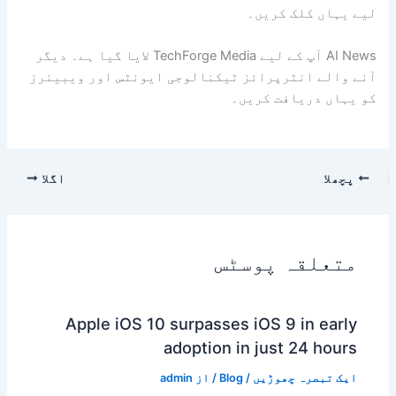
لیے یہاں کلک کریں۔
AI News آپ کے لیے TechForge Media لایا گیا ہے۔ دیگر
آنے والے انٹرپرائز ٹیکنالوجی ایونٹس اور ویبینرز
کو یہاں دریافت کریں۔
پچھلا
اگلا
متعلقہ پوسٹس
Apple iOS 10 surpasses iOS 9 in early
adoption in just 24 hours
ایک تبصرہ چھوڑیں
/
Blog
/ از
admin