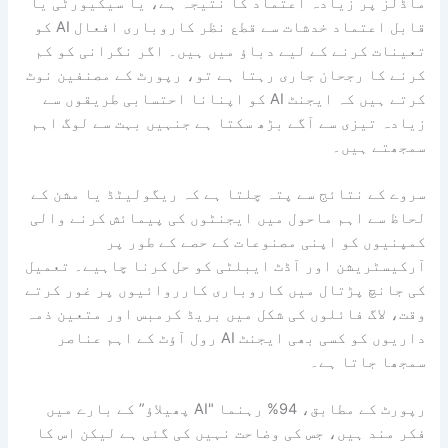
ماڈلز پر زیادہ اعتماد کا نتیجہ ہے، یا سیکیورٹی یا
قابل اعتماد خدشات سے قطع نظر کاروباری افعال AI کو
تعینات کرنے کے لیے دباؤ میں ہیں۔ اگر نگرانی کو کم
کرنے کا رجحان جاری رہتا ہے تو، رپورٹ کے مصنفین نوٹ
کرتے ہیں کہ ایجنٹ AI کو اپنانا احتسابی طریقوں سے
زیادہ تیزی سے آگے بڑھ سکتا ہے جنہیں بہت سے لوگ اہم
سمجھتے ہیں۔
سروے کے نتائج سے پتہ چلتا ہے کہ ریگولیٹڈ یا مشن کے
لحاظ سے اہم ماحول میں ایجنٹوں کی پیمائش کرنے والی
کمپنیوں کو اپنی مصنوعات کے حصے کے طور پر
آرکیسٹریشن اور آڈٹ ایبلٹی کو حل کرنا چاہیے۔ تعمیل
کی جانچ پڑتال میں کاروباری کارروائیوں پر غور کرتے
وقت، لاگ فائلوں کی شکل میں بریڈ کرمبس اور متعین ذمہ
داریوں کو کسی بھی ایجنٹ AI رول آؤٹ کے اہم عناصر
سمجھا جاتا ہے۔
رپورٹ کے مطابق، 94% رہنما "AI پھیلاؤ” کے بارے میں
فکر مند ہیں، جس کی وضاحت نہیں کی گئی ہے لیکن اس کا