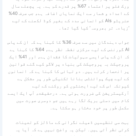
ورک فلو پر اعتماد 67% پر قدرے کم ہے۔ یہ پچھلے سال
کے اعداد و شمار سے ایک نمایاں اضافہ ہے، جب صرف 40%
جنریٹو AIs کو انسانی مدد کے بغیر کوڈ لکھنے کے لیے
‘زیادہ تر بھروسہ’ کیا گیا تھا۔
جواب دہندگان میں سے صرف 36% کا کہنا ہے کہ ان کے پاس
AI گورننس کے لیے مرکزی نقطہ نظر ہے، 64% کا کہنا ہے
کہ ان کے پاس ایسی سہولیات کا فقدان ہے، اور 41% ایک
پروجیکٹ بہ پروجیکٹ کی بنیاد پر لاگو کیے گئے قوانین
پر انحصار کرتے ہیں۔ دو تہائی کا کہنا ہے کہ انسانوں
کے لیے چیک پوائنٹس بنانا تکنیکی طور پر مشکل ہے
کیونکہ اس کے لیے ایجنٹوں کو روکنے کے لیے
آرکیسٹریشن کی ضرورت ہوتی ہے۔ درحقیقت، آپ ایک ایسے
کام میں دستی بریک لگا رہے ہیں جو دوسری صورت میں
مکمل طور پر خود مختار ہو سکتا ہے۔
بہت سی تنظیمیں ڈھیلے نگرانی کے ماڈلز کو تعینات
کرتی نظر آتی ہیں۔ لیکن یہ واضح نہیں ہے کہ آیا یہ