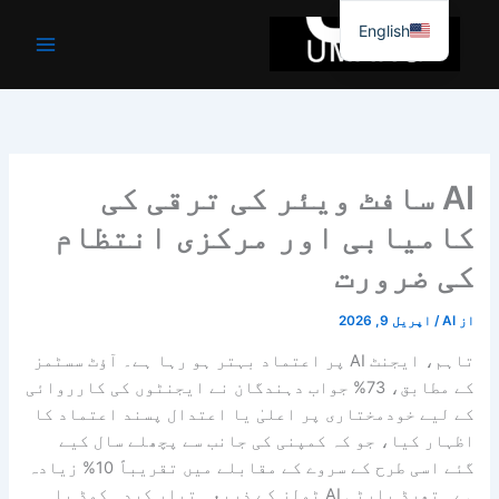
واد
English
ر
ائیں۔
AI سافٹ ویئر کی ترقی کی
کامیابی اور مرکزی انتظام
کی ضرورت
از
AI
/
اپریل 9, 2026
تاہم، ایجنٹ AI پر اعتماد بہتر ہو رہا ہے۔ آؤٹ سسٹمز
کے مطابق، 73% جواب دہندگان نے ایجنٹوں کی کارروائی
کے لیے خودمختاری پر اعلیٰ یا اعتدال پسند اعتماد کا
اظہار کیا، جو کہ کمپنی کی جانب سے پچھلے سال کیے
گئے اسی طرح کے سروے کے مقابلے میں تقریباً 10% زیادہ
ہے۔ تھرڈ پارٹی AI ٹولز کے ذریعہ تیار کردہ کوڈ یا