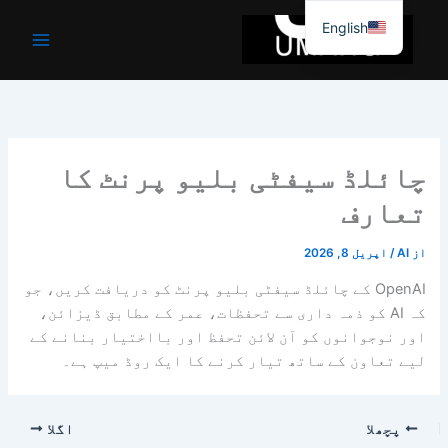
واد
English
ر
ائیں۔
چائلڈ سیفٹی بلیو پرنٹ کا
تعارف
از
AI
/
اپریل 8, 2026
OpenAI کے چائلڈ سیفٹی بلیو پرنٹ کو دریافت کریں، جو
کہ AI کو ذمہ داری سے تحفظات، عمر کے مطابق ڈیزائن،
اور نوجوانوں کو آن لائن تحفظ اور بااختیار بنانے کے
لیے تعاون کے ساتھ تیار کرنے کا ایک روڈ میپ ہے۔
پچھلا
اگلا