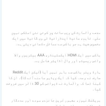
مجھے والمارٹ کی ویب سائٹ پر کوئی نئی اسٹکس نہیں
ملی۔ تاہم، سائیڈ اینڈرائیڈ ٹی وی گائیڈ میں ایک
مخصوص شیٹ ہے جو باکس سے مماثل دکھائی دیتی ہے۔
باکس میں ایک HDMI ایکسٹینڈر، AAA بیٹریوں والا
وائس ریموٹ، اور وال اڈاپٹر شامل ہے۔
ہارڈ ویئر باکس سے باہر نہیں آیا (لیکن ایک Reddit
صارف نے وعدہ کیا کہ ایک ویڈیو سامنے آئے گا)۔ ان کا
کہنا تھا کہ والمارٹ نے ڈیوائس کو 30 ڈالر میں فروخت
کیا۔
بریکنگ نیوز، مشہور ترین جائزے، سودے اور مددگار
ٹپس تک فوری رسائی حاصل کریں۔