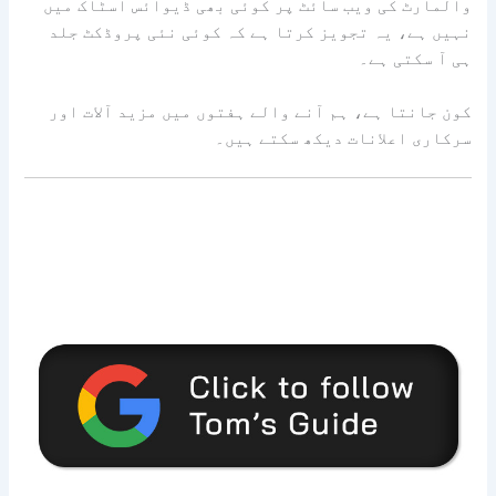
والمارٹ کی ویب سائٹ پر کوئی بھی ڈیوائس اسٹاک میں
نہیں ہے، یہ تجویز کرتا ہے کہ کوئی نئی پروڈکٹ جلد
ہی آ سکتی ہے۔
کون جانتا ہے، ہم آنے والے ہفتوں میں مزید آلات اور
سرکاری اعلانات دیکھ سکتے ہیں۔