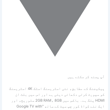
آپ پسند کر سکتے ہیں
پیکیجنگ کے مطابق، نئی اسٹریمنگ اسٹک 4K اسٹریمنگ
کو سپورٹ کرتی دکھائی دیتی ہے اور اس میں بلٹ ان
HDMI پلگ ہے۔ باکس میں 2GB RAM، 8GB سٹوریج، اور
ایک نئے کواڈ کور چپ سیٹ کے ساتھ "Google TV with