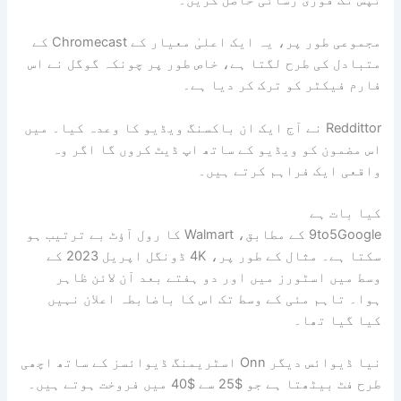
مجموعی طور پر، یہ ایک اعلیٰ معیار کے Chromecast کے
متبادل کی طرح لگتا ہے، خاص طور پر چونکہ گوگل نے اس
فارم فیکٹر کو ترک کر دیا ہے۔
Reddittor نے آج ایک ان باکسنگ ویڈیو کا وعدہ کیا۔ میں
اس مضمون کو ویڈیو کے ساتھ اپ ڈیٹ کروں گا اگر وہ
واقعی ایک فراہم کرتے ہیں۔
کیا بات ہے
9to5Google کے مطابق، Walmart کا رول آؤٹ بے ترتیب ہو
سکتا ہے۔ مثال کے طور پر، 4K ڈونگل اپریل 2023 کے
وسط میں اسٹورز میں اور دو ہفتے بعد آن لائن ظاہر
ہوا۔ تاہم مئی کے وسط تک اس کا باضابطہ اعلان نہیں
کیا گیا تھا۔
نیا ڈیوائس دیگر Onn اسٹریمنگ ڈیوائسز کے ساتھ اچھی
طرح فٹ بیٹھتا ہے جو $25 سے $40 میں فروخت ہوتے ہیں۔