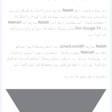
دو ہفتے قبل، ایک Reddit صارف نے والمارٹ گوگل ٹی وی
سٹریمر سے مشابہت کے لیے پیٹنٹ طرز کی ڈرائنگ کا
انکشاف کیا۔ اس ہفتے، ایک اور Reddit صارف نے Walmart
کے Onn Google TV سٹریمنگ اسٹک کا نیا ورژن دریافت
کر لیا ہے۔
Reddit صارف u/JustLook361 نے اسٹریمنگ ڈیوائس کو
مقامی Walmart میں دیکھا۔ تبصروں میں انہوں نے کہا
کہ ہوسکتا ہے کہ یہ دیگر اسٹریمنگ اسٹکس کے ساتھ گھل
مل گیا ہو اور اتفاقی طور پر محفوظ کر لیا گیا ہو۔
مضمون ذیل میں جاری ہے۔