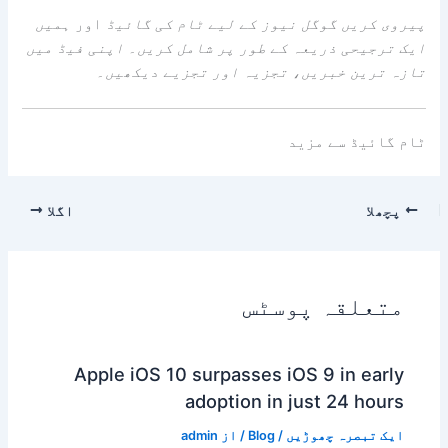
پیروی کریں
گوگل نیوز کے لیے ٹام کی گائیڈ
اور
ہمیں
ایک ترجیحی ذریعہ کے طور پر شامل کریں۔
اپنی فیڈ میں
تازہ ترین خبریں، تجزیہ اور تجزیے دیکھیں۔
ٹام گائیڈ سے مزید
پچھلا
اگلا
متعلقہ پوسٹس
Apple iOS 10 surpasses iOS 9 in early
adoption in just 24 hours
ایک تبصرہ چھوڑیں
/
Blog
/ از
admin