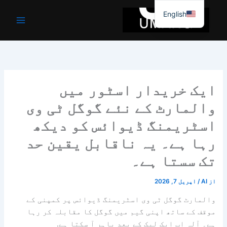
واد
English
ر
ائیں۔
ایک خریدار اسٹور میں
والمارٹ کے نئے گوگل ٹی وی
اسٹریمنگ ڈیوائس کو دیکھ
رہا ہے۔ یہ ناقابل یقین حد
تک سستا ہے۔
از
AI
/
اپریل 7, 2026
والمارٹ گوگل ٹی وی اسٹریمنگ ڈیوائس پر کمپنی کے
موقف کے ساتھ اپنی گیم میں گوگل کا مقابلہ کر رہا
ہے۔ آلہ اب ایک لیک کے بعد باہر آ سکتا ہے.