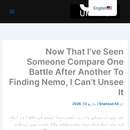
واد
English
ر
ائیں۔
Now That I’ve Seen
Someone Compare One
Battle After Another To
Finding Nemo, I Can’t Unsee
It
از
Shahzad Ali
/
مارچ 13, 2026
جب میں نے پہلی بار یہ تصور سنا
نیمو کی تلاش
اور
ایک
کے بعد ایک جنگ
بہت ملتے جلتے پلاٹ تھے، میں نے طنز