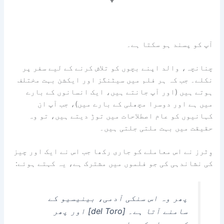
آپ کو پسند ہو سکتا ہے۔
چنانچہ، والد اپنے بچوں کو تلاش کرنے کے لیے سفر پر
نکلے۔ جب کہ ہر فلم میں سیٹنگز اور ایکشن بہت مختلف
ہوتے ہیں (اور آپ جانتے ہیں، ایک انسانوں کے بارے
میں ہے اور دوسرا مچھلی کے بارے میں)، جب آپ ان
کہانیوں کو عام اصطلاحات میں توڑ دیتے ہیں، تو وہ
حقیقت میں بہت ملتی جلتی ہیں۔
وِٹرز نے اس معاملے کو جاری رکھا جب اس نے ایک اور چیز
کی نشاندہی کی جو فلموں میں مشترک ہے، یہ کہتے ہوئے:
پھر وہ اس سنکی آدمی، بینیسیو کے
سامنے آتا ہے۔ [del Toro] اور پھر