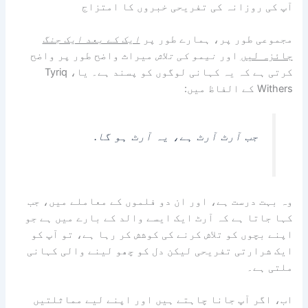
آپ کی روزانہ کی تفریحی خبروں کا امتزاج
مجموعی طور پر، ہمارے طور پر
ایک کے بعد ایک جنگ
جائزہ لیں
اور
نیمو کی تلاش
میراث واضح طور پر واضح
کرتی ہے کہ یہ کہانی لوگوں کو پسند ہے۔ یا، Tyriq
Withers کے الفاظ میں:
جب آرٹ آرٹ ہے، یہ آرٹ ہو گا.
وہ بہت درست ہے، اور ان دو فلموں کے معاملے میں، جب
کہا جاتا ہے کہ آرٹ ایک ایسے والد کے بارے میں ہے جو
اپنے بچوں کو تلاش کرنے کی کوشش کر رہا ہے، تو آپ کو
ایک شرارتی تفریحی لیکن دل کو چھو لینے والی کہانی
ملتی ہے۔
اب، اگر آپ جانا چاہتے ہیں اور اپنے لیے مماثلتیں