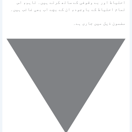
احتیاط اور بے وقوفی کے ساتھ کرتے ہیں۔ تاہم، اس
تمام احتیاط کے باوجود، ان کے بچے اب بھی غائب ہیں۔
مضمون ذیل میں جاری ہے۔