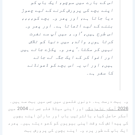
اس کے بارے میں سوچو، ایک باپ کو
اپنے بچے کی پرورش کرنے کے لیے چھوڑ
دیا جاتا ہے، اور پھر وہ بچے کو،،،،
بننے کے لیے اٹھاتا ہے۔ اور پھر وہ
اس طرح ہیں، ‘اوہ، میں آپ سے نفرت
کرتا ہوں، والد، میں دنیا کو تلاش
نہیں کر سکتا۔’ پھر وہ پکڑے جاتے ہیں
اور اغوا کر کے ایک جگہ لے جاتے
ہیں، اور اب یہ اس بچے کو ڈھونڈنے
کا سفر ہے۔
وہ بہت درست ہے۔ دونوں فلموں میں جس میں بہت سے ہیں۔
2026 آسکر نامزدگی
اور اینی میٹڈ فلم جس نے 2004 میں
آسکر حاصل کیا، بالترتیب باب اور مارلن اپنے بچوں
کی پیدائش کے وقت اپنی بیویوں کو کھو دیتے ہیں۔ پھر،
ایک باپ کے طور پر، وہ اپنے بچوں کی پرورش بہت