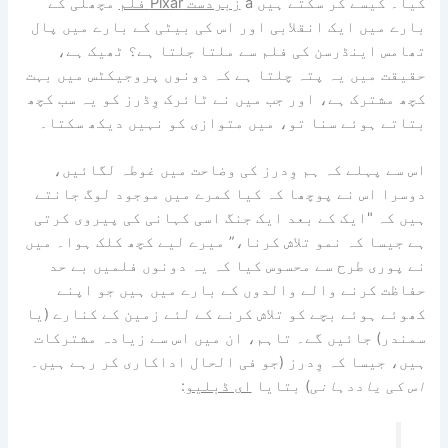
کیا۔ کیسے کر سکتے ہیں a
زبردست Pixar فلم
مچھلی کے
بارے میں ایک انقلابی اور اس کی بیٹی کے بارے میں پال
تھامس اینڈرسن کی فلم سے ملتا جلتا ہے؟ ٹھیک ہے،
حقیقت میں یہ پتہ چلتا ہے کہ دونوں پروجیکٹس میں بہت
کچھ مشترک ہے، اور جب میں نے ٹائرک وِڈرز کو یہ سب کچھ
بتاتے ہوئے سنا تو، میں متوازی کو نہیں دیکھ سکتا۔
اس سے پہلے کہ ہم وِدرز کی وضاحت میں غوطہ لگائیں،
دوسرا اس نے پوچھا کہ کیا کمرے میں موجود لوگ جانتے
ہیں کہ "ایک کے بعد ایک جنگ اسی کہانی کی پیروی کرتی
ہے جیسا کہ نمو تلاش کرنا،” میرے لیے کچھ کلک ہوا۔ میں
نے پوری طرح سے محسوس کیا کہ یہ دونوں فلمیں بے حد
حفاظت کرنے والے والدوں کے بارے میں ہیں جو اپنے
کھوئے ہوئے بچے کو تلاش کرنے کے لئے زمین کے کنارے (یا
سمندر) جائیں گے۔ تاہم، ان میں اس سے زیادہ مشترکات
ہیں، جیسا کہ وِدرز (جو فی الحال اداکاری کر رہے ہیں۔
اس کی یاددہانی
) بتایا
ای ڈبلیو
: