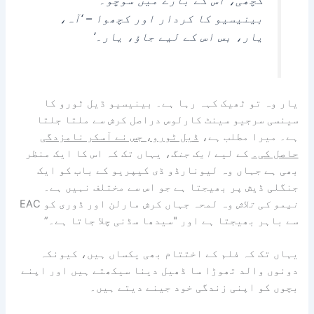
کچھی، اس کے بارے میں سوچو۔
بینیسیو کا کردار اور کچھوا – ‘آہ،
یار، بس اس کے لیے جاؤ، یار۔’
یار وہ تو ٹھیک کہہ رہا ہے۔ بینیسیو ڈیل ٹورو کا
سینسی سرجیو سینٹ کارلوس دراصل کرش سے ملتا جلتا
ہے۔ میرا مطلب ہے،
ڈیل ٹورو، جس نے آسکر نامزدگی
حاصل کی۔
کے لیے
ایک جنگ
، یہاں تک کہ اس کا ایک منظر
بھی ہے جہاں وہ لیونارڈو ڈی کیپریو کے باب کو ایک
جنگلی ڈیش پر بھیجتا ہے جو اس سے مختلف نہیں ہے۔
نیمو کی تلاش
وہ لمحہ جہاں کرش مارلن اور ڈوری کو EAC
سے باہر بھیجتا ہے اور "سیدھا سڈنی چلا جاتا ہے۔”
یہاں تک کہ فلم کے اختتام بھی یکساں ہیں، کیونکہ
دونوں والد تھوڑا سا ڈھیل دینا سیکھتے ہیں اور اپنے
بچوں کو اپنی زندگی خود جینے دیتے ہیں۔