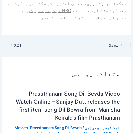
دیکھنا چاہتے ہیں، تو آپ اسٹریم کر سکتے ہیں۔
ایک کے
بعد ایک جنگ
ایک کے ساتھ
HBO میکس سبسکرپشن
اور
نیمو کی تلاش
a کے ساتھ
ڈزنی+ سبسکرپشن
.
پچھلا
اگلا
متعلقہ پوسٹس
Prassthanam Song Dil Bevda Video
Watch Online – Sanjay Dutt releases the
first item song Dil Bewra from Manisha
Koirala’s film Prasthanam
ایک تبصرہ چھوڑیں
/
Prassthanam Song Dil Bevda
,
Movies