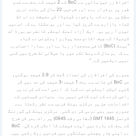
افراط زر تین سالوں سے BoC کے 2 فیصد کے ہدف سے ضدی
طور پر برقرار ہے، اور شرحیں 22 سال کی بلند ترین
سطح پر ہونے کے باوجود، کینیڈا کی معیشت نے اب تک
کساد بازاری سے گریز کیا ہے اور ہو سکتا ہے کہ اس میں
تیزی آ رہی ہو۔ ایک آزاد تھنک ٹینک، کانفرنس بورڈ آف
کینیڈا کے چیف اکانومسٹ پیڈرو اینٹونس نے کہا،
"بینک (BoC) کافی سمجھدار رہا ہے اور ہمارا احساس یہ
ہے کہ ہم سال کے وسط تک، جون یا جولائی تک شرح میں کمی
نہیں دیکھیں گے۔”
جنوری کی افراط زر کی تعداد گھٹ کر 2.9 فیصد ہوگئی،
جو BoC کی جانب سے ہدف 1 فیصد-3 فیصد کی حد میں گر
گئی، لیکن اینٹونس نے کہا کہ ابھی اسے کم کرنے پر
راضی کرنے کے لیے کافی نہیں ہے۔ بنیادی قیمتوں کے
اقدامات، جن پر مرکزی بینک قریب سے نظر رکھتا ہے،
جنوری میں بھی نرمی کر دی گئی۔ مرکزی بینک کی گورننگ
کونسل 1445 GMT (مقامی وقت 0945) پر رات بھر کی شرح
کے ہدف کے بارے میں اپنے فیصلے کا اعلان کرے گی۔ BoC
نے اپنی چار پچھلی میٹنگوں میں شرحیں روک رکھی ہیں۔