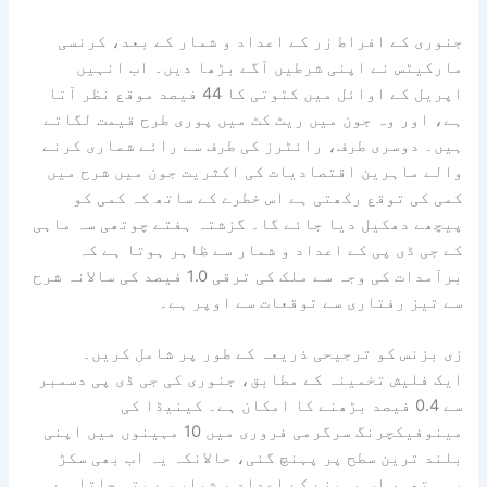
جنوری کے افراط زر کے اعداد و شمار کے بعد، کرنسی
مارکیٹس نے اپنی شرطیں آگے بڑھا دیں۔ اب انہیں
اپریل کے اوائل میں کٹوتی کا 44 فیصد موقع نظر آتا
ہے، اور وہ جون میں ریٹ کٹ میں پوری طرح قیمت لگاتے
ہیں۔ دوسری طرف، رائٹرز کی طرف سے رائے شماری کرنے
والے ماہرین اقتصادیات کی اکثریت جون میں شرح میں
کمی کی توقع رکھتی ہے اس خطرے کے ساتھ کہ کمی کو
پیچھے دھکیل دیا جائے گا۔ گزشتہ ہفتے چوتھی سہ ماہی
کے جی ڈی پی کے اعداد و شمار سے ظاہر ہوتا ہے کہ
برآمدات کی وجہ سے ملک کی ترقی 1.0 فیصد کی سالانہ شرح
سے تیز رفتاری سے توقعات سے اوپر ہے۔
زی بزنس کو ترجیحی ذریعہ کے طور پر شامل کریں۔
ایک فلیش تخمینہ کے مطابق، جنوری کی جی ڈی پی دسمبر
سے 0.4 فیصد بڑھنے کا امکان ہے۔ کینیڈا کی
مینوفیکچرنگ سرگرمی فروری میں 10 مہینوں میں اپنی
بلند ترین سطح پر پہنچ گئی، حالانکہ یہ اب بھی سکڑ
رہی تھی، اس مہینے کے اعداد و شمار سے پتہ چلتا ہے۔