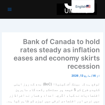
واد
English
ر
ائیں۔
Bank of Canada to hold
rates steady as inflation
eases and economy skirts
recession
از
AI
/
مارچ 13, 2026
توقع ہے کہ بینک آف کینیڈا (BoC) بدھ کے روز اپنی
کلیدی شرح کو 5 فیصد پر مستحکم رکھے گا، ماہرین
اقتصادیات نے کہا، اگرچہ اعداد و شمار نے افراط زر
میں نرمی اور اقتصادی ترقی میں تیزی کو ظاہر کیا ہے۔