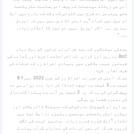
آئی جی ویلتھ مینجمنٹ کے چیف انویسٹمنٹ سٹریٹجسٹ
فلپ پیٹرسن نے شرح میں کٹوتی کے وقت کے بارے میں ایک
ای میل میں کہا، "ہم ابھی تک ذہن میں ہیں کہ اپریل
میز پر ہے۔ اگر اپریل نہیں تو جون کا امکان زیادہ
ہے۔”
پچھلی میٹنگوں کے بعد جب اس نے نرخوں کو روک دیا،
BoC نے رہن اور کرایہ کے اخراجات، اجرت اور کھانے کی
قیمتوں جیسے علاقوں میں بنیادی افراط زر کے خدشات کی
طرف اشارہ کیا۔
جب کہ اعلی شرحوں نے افراط زر کو جون 2022 میں 8.1
فیصد سے 3 فیصد سے نیچے ٹھنڈا کر دیا ہے، بی او سی نے
پیش گوئی کی ہے کہ یہ 2 فیصد پر آنے سے پہلے اگلے سال
کی دوسری ششماہی ہوگی۔
بی ایم او کیپیٹل مارکیٹس کے منیجنگ ڈائریکٹر اور
میکرو اسٹریٹجسٹ، بینجمن ریٹیز، نے ایک نوٹ میں
لکھا، "ایک قدرے قدرے زیادہ بدتمیز لہجے کی تلاش
کریں، جب کہ اب بھی اس بات کو نمایاں کرتے ہوئے کہ