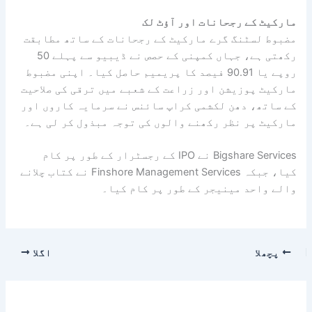
مارکیٹ کے رجحانات اور آؤٹ لک
مضبوط لسٹنگ گرے مارکیٹ کے رجحانات کے ساتھ مطابقت
رکھتی ہے، جہاں کمپنی کے حصص نے ڈیبیو سے پہلے 50
روپے یا 90.91 فیصد کا پریمیم حاصل کیا۔ اپنی مضبوط
مارکیٹ پوزیشن اور زراعت کے شعبے میں ترقی کی صلاحیت
کے ساتھ، دھن لکشمی کراپ سائنس نے سرمایہ کاروں اور
مارکیٹ پر نظر رکھنے والوں کی توجہ مبذول کر لی ہے۔
Bigshare Services نے IPO کے رجسٹرار کے طور پر کام
کیا، جبکہ Finshore Management Services نے کتاب چلانے
والے واحد مینیجر کے طور پر کام کیا۔
پچھلا
اگلا