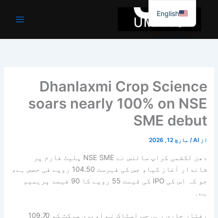
واد
English
ر
ائیں۔
Dhanlaxmi Crop Science
soars nearly 100% on NSE
SME debut
از
AI
/
مارچ 12, 2026
دھن لکشمی کراپ سائنس نے NSE SME پلیٹ فارم پر
شاندار آغاز کیا، جس کی فہرست 104.50 روپے فی حصص ہے،
جو کہ اس کی IPO کی قیمت 55 روپے کا 90 فیصد پریمیم
ہے۔
رفتار جاری رہی جب اسٹاک نے اوپری سرکٹ کو 109.70