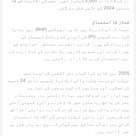
از کم لاٹ سائز 2,000 شیئرز تھی۔ حصص کی الاٹمنٹ کو 12
دسمبر 2024 کو حتمی شکل دی گئی۔
فنڈز کا استعمال
جیسا کہ اس کے ریڈ ہیرنگ پراسپیکٹس (RHP) میں بتایا
گیا ہے، کمپنی IPO کی آمدنی کو ورکنگ کیپیٹل کی
ضروریات کو پورا کرنے، ایشو سے متعلقہ اخراجات کو
پورا کرنے اور عمومی کارپوریٹ مقاصد کو فنڈ دینے کے
لیے استعمال کرنے کا ارادہ رکھتی ہے۔
2005 میں قائم کیا گیا، دھن لکشمی کراپ سائنس
ٹیکنالوجی سے چلنے والی ایک سیڈ کمپنی ہے جو 24 کھیت
کی فصلوں اور سبزیوں کے لیے بیجوں کی تیاری،
پیداوار اور فروخت میں مہارت رکھتی ہے۔ ہندوستان
بھر کی پانچ ریاستوں میں کام کرنے والی، کمپنی اعلی
پیداوار والے بیج فراہم کرنے کے لیے روایتی افزائش
کے طریقوں اور بائیو ٹیکنالوجی کے آلات کا استعمال
کرتی ہے، اس کے منافع میں کپاس کے بیج نمایاں طور پر
حصہ ڈالتے ہیں۔