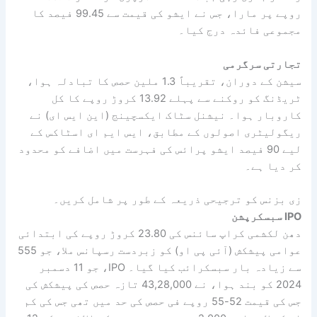
روپے پر مارا، جس نے ایشو کی قیمت سے 99.45 فیصد کا
مجموعی فائدہ درج کیا۔
تجارتی سرگرمی
سیشن کے دوران، تقریباً 1.3 ملین حصص کا تبادلہ ہوا،
ٹریڈنگ کو روکنے سے پہلے 13.92 کروڑ روپے کا کل
کاروبار ہوا۔ نیشنل سٹاک ایکسچینج (این ایس ای) نے
ریگولیٹری اصولوں کے مطابق، ایس ایم ای اسٹاکس کے
لیے 90 فیصد ایشو پرائس کی فہرست میں اضافے کو محدود
کر دیا ہے۔
زی بزنس کو ترجیحی ذریعہ کے طور پر شامل کریں۔
IPO سبسکرپشن
دھن لکشمی کراپ سائنس کی 23.80 کروڑ روپے کی ابتدائی
عوامی پیشکش (آئی پی او) کو زبردست رسپانس ملا، جو 555
سے زیادہ بار سبسکرائب کیا گیا۔ IPO، جو 11 دسمبر
2024 کو بند ہوا، نے 43,28,000 تازہ حصص کی پیشکش کی
جس کی قیمت 52-55 روپے فی حصص کی حد میں تھی جس کی کم