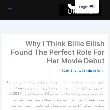
واد
English
ر
ائیں۔
Why I Think Billie Eilish
Found The Perfect Role For
Her Movie Debut
از
Shahzad Ali
/
مارچ 11, 2026
میں بلی ایلش کو چند مہینوں میں بڑے پیمانے پر سینما
گھروں کی طرف جاتے ہوئے دیکھ کر پہلے ہی پرجوش تھا
جب جیمز کیمرون کے ساتھ اس کی 3D کنسرٹ مووی 2026 کے
مووی شیڈول پر اتر رہی تھی۔ لیکن، میں نے ابھی یہ
سیکھا ہے کہ 24 سالہ پاپ سٹار کے فلموں میں آنے کے