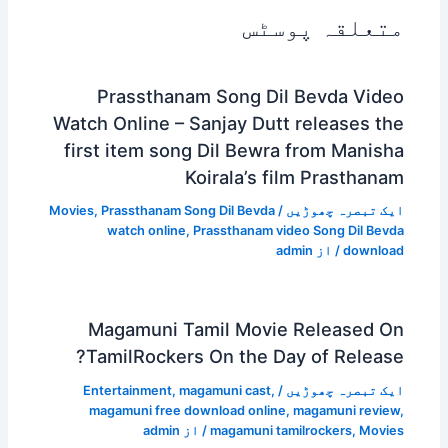
متعلقہ پوسٹس
Prassthanam Song Dil Bevda Video
Watch Online – Sanjay Dutt releases the
first item song Dil Bewra from Manisha
Koirala’s film Prasthanam
ایک تبصرہ چھوڑیں
/
Prassthanam Song Dil Bevda
,
Movies
watch online
,
Prassthanam video Song Dil Bevda
download
/ از
admin
Magamuni Tamil Movie Released On
TamilRockers On the Day of Release?
ایک تبصرہ چھوڑیں
/
,
magamuni cast
,
Entertainment
magamuni free download online
,
magamuni review
,
Movies
,
magamuni tamilrockers
/ از
admin