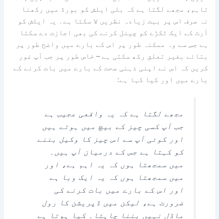
تاہم، مجھے لگتا ہے کہ بلی ایلش کو بورڈ میں رکھنا
نہ صرف اس پر بہت زیادہ نظریں لا سکتا ہے۔ یہ ایلش کو
آرٹ کے ایک ٹکڑے کو چینل کرنے کی بھی اجازت دے سکتا
ہے جس سے وہ ممکنہ طور پر اس کے بارے میں واضح طور پر
بتائے بغیر تعلق رکھ سکتی ہے – خاص طور پر جب آپ غور
کریں کہ اس نے اپنی ذہنی صحت کے بارے میں بات کرنے کے
بارے میں اور کیا کہا ہے:
مجھے لگتا ہے کہ یہ واقعی عجیب ہے
جب آپ کسی چیز کے بیچ میں ہوتے ہیں
اور کوئی آپ سے اس چیز کا وکیل بننے
کو کہتا ہے جس کے درمیان آپ ہیں۔
میں سمجھتا ہوں کہ یہ اہم ہے، اور
میں سمجھتا ہوں کہ یہ ایک وبا ہے
اور اس کے بارے میں بات کرنے کی
ضرورت ہے، لیکن میں ڈپریشن کا رول
ماڈل نہیں بننا چاہتا۔ کیا ہوتا ہے