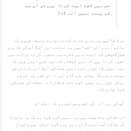
جب میں کچھ ایسا کرتا ہوں جو آپ سب
کو پسند نہیں آئے گا؟
سرخ قالین پر باہر جانے کے درمیان، ہمیشہ شہرت کے
ساتھ آنے والی افواہوں سے نمٹنے اور لوگ اس کی ظاہری
شکل/فیشن کے انتخاب پر کثرت سے تبصرہ کرتے ہوئے، میں
تصور کرتا ہوں کہ میں فنکار کے لیے کسی ایسی چیز کا
حصہ بنوں گا جہاں اسے ذہنی صحت کی ایک اہم کہانی کو
وسعت دینے کا موقع ملے گا، اور ذاتی طور پر اس کے
مرکز میں رہے بغیر کچھ نئے فنکارانہ عضلات کو فلیکس
کیا جائے گا۔
آپ کی روزانہ کی تفریحی خبروں کا امتزاج
اب تک کی بات چیت میں یہ نہیں کہا گیا ہے کہ وہ ساؤنڈ
ٹریک کے لیے میوزک کر رہی ہوں گی، لیکن میرے خیال