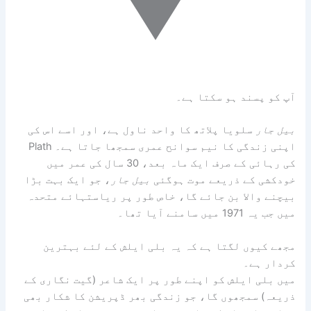
آپ کو پسند ہو سکتا ہے۔
بیل جار
سلویا پلاتھ کا واحد ناول ہے، اور اسے اس کی
اپنی زندگی کا نیم سوانح عمری سمجھا جاتا ہے۔ Plath
کی رہائی کے صرف ایک ماہ بعد، 30 سال کی عمر میں
خودکشی کے ذریعے موت ہوگئی
بیل جار
، جو ایک بہت بڑا
بیچنے والا بن جائے گا، خاص طور پر ریاستہائے متحدہ
میں جب یہ 1971 میں سامنے آیا تھا۔
مجھے کیوں لگتا ہے کہ یہ بلی ایلش کے لئے بہترین
کردار ہے۔
میں بلی ایلش کو اپنے طور پر ایک شاعر (گیت نگاری کے
ذریعہ) سمجھوں گا، جو زندگی بھر ڈپریشن کا شکار بھی