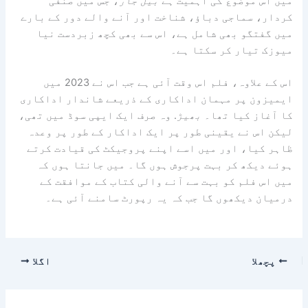
میں اس موضوع کی اہمیت ہے
بیل جار
، جس میں صنفی
کردار، سماجی دباؤ، شناخت اور آنے والے دور کے بارے
میں گفتگو بھی شامل ہے، اس سے بھی کچھ زبردست نیا
میوزک تیار کر سکتا ہے۔
اس کے علاوہ، فلم اس وقت آئی ہے جب اس نے 2023 میں
ایمیزون پر مہمان اداکاری کے ذریعے شاندار اداکاری
کا آغاز کیا تھا۔
بھیڑ
. وہ صرف ایک ایپی سوڈ میں تھی،
لیکن اس نے یقینی طور پر ایک اداکار کے طور پر وعدہ
ظاہر کیا، اور میں اسے اپنے پروجیکٹ کی قیادت کرتے
ہوئے دیکھ کر بہت پرجوش ہوں گا۔ میں جانتا ہوں کہ
میں اس فلم کو بہت سے آنے والی کتاب کے موافقت کے
درمیان دیکھوں گا جب کہ یہ رپورٹ سامنے آئی ہے۔
پچھلا
اگلا