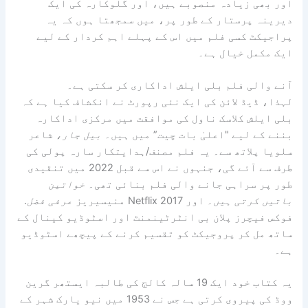
اور بھی زیادہ منصوبے ہیں، اور گلوکارہ کی ایک
دیرینہ پرستار کے طور پر، میں سمجھتا ہوں کہ یہ
پراجیکٹ کسی فلم میں اس کے پہلے اہم کردار کے لیے
ایک مکمل خیال ہے۔
آنے والی فلم بلی ایلش اداکاری کر سکتی ہے۔
لہذا، ڈیڈ لائن کی ایک نئی رپورٹ نے انکشاف کیا ہے کہ
بلی ایلش کلاسک ناول کی موافقت میں مرکزی اداکارہ
بننے کے لیے "اعلیٰ بات چیت” میں ہیں۔
بیل جار،
شاعر
سلویا پلاتھ سے۔ یہ فلم مصنف/ہدایتکار سارہ پولی کی
طرف سے آئے گی، جنہوں نے اس سے قبل 2022 میں تنقیدی
طور پر سراہی جانے والی فلم بنائی تھی۔
خواتین
باتیں کرتی ہیں۔
اور 2017 Netflix منیسیریز
عرفی فضل
.
فوکس فیچرز پلان بی انٹرٹینمنٹ اور اسٹوڈیو کینال کے
ساتھ مل کر پروجیکٹ کو تقسیم کرنے کے پیچھے اسٹوڈیو
ہے۔
یہ کتاب خود ایک 19 سالہ کالج کی طالبہ ایستھر گرین
ووڈ کی پیروی کرتی ہے جس نے 1953 میں نیو یارک شہر کے