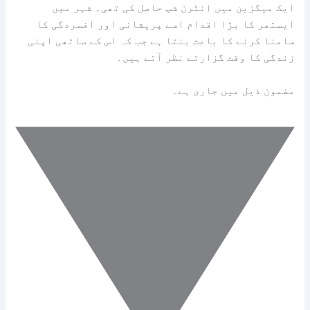
ایک میگزین میں انٹرن شپ حاصل کی تھی۔ شہر میں
ایستھر کا بڑا اقدام اسے پریشانی اور افسردگی کا
سامنا کرنے کا باعث بنتا ہے جب کہ اس کے ساتھی اپنی
زندگی کا وقت گزارتے نظر آتے ہیں۔
مضمون ذیل میں جاری ہے۔