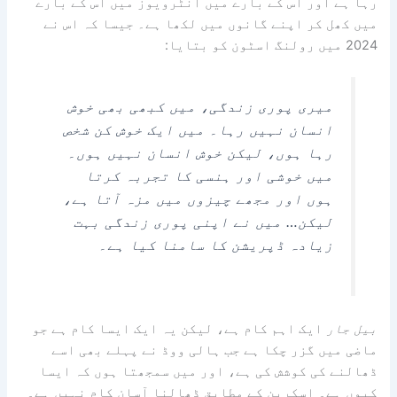
رہا ہے اور اس کے بارے میں انٹرویوز میں اس کے بارے
میں کھل کر اپنے گانوں میں لکھا ہے۔ جیسا کہ اس نے
2024 میں رولنگ اسٹون کو بتایا:
میری پوری زندگی، میں کبھی بھی خوش
انسان نہیں رہا۔ میں ایک خوش کن شخص
رہا ہوں، لیکن خوش انسان نہیں ہوں۔
میں خوشی اور ہنسی کا تجربہ کرتا
ہوں اور مجھے چیزوں میں مزہ آتا ہے،
لیکن… میں نے اپنی پوری زندگی بہت
زیادہ ڈپریشن کا سامنا کیا ہے۔
بیل جار
ایک اہم کام ہے، لیکن یہ ایک ایسا کام ہے جو
ماضی میں گزر چکا ہے جب ہالی ووڈ نے پہلے بھی اسے
ڈھالنے کی کوشش کی ہے، اور میں سمجھتا ہوں کہ ایسا
کیوں ہے۔ اسکرین کے مطابق ڈھالنا آسان کام نہیں ہے۔