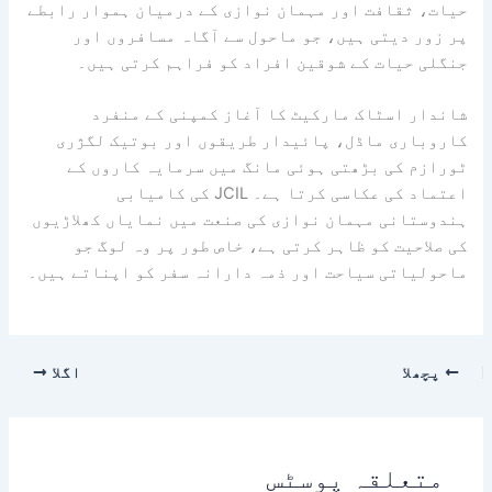
حیات، ثقافت اور مہمان نوازی کے درمیان ہموار رابطے
پر زور دیتی ہیں، جو ماحول سے آگاہ مسافروں اور
جنگلی حیات کے شوقین افراد کو فراہم کرتی ہیں۔
شاندار اسٹاک مارکیٹ کا آغاز کمپنی کے منفرد
کاروباری ماڈل، پائیدار طریقوں اور بوتیک لگژری
ٹورازم کی بڑھتی ہوئی مانگ میں سرمایہ کاروں کے
اعتماد کی عکاسی کرتا ہے۔ JCIL کی کامیابی
ہندوستانی مہمان نوازی کی صنعت میں نمایاں کھلاڑیوں
کی صلاحیت کو ظاہر کرتی ہے، خاص طور پر وہ لوگ جو
ماحولیاتی سیاحت اور ذمہ دارانہ سفر کو اپناتے ہیں۔
پچھلا
اگلا
متعلقہ پوسٹس