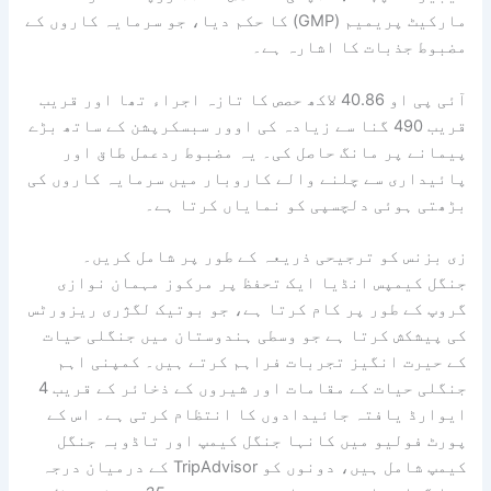
مارکیٹ پریمیم (GMP) کا حکم دیا، جو سرمایہ کاروں کے
مضبوط جذبات کا اشارہ ہے۔
آئی پی او 40.86 لاکھ حصص کا تازہ اجراء تھا اور قریب
قریب 490 گنا سے زیادہ کی اوور سبسکرپشن کے ساتھ بڑے
پیمانے پر مانگ حاصل کی۔ یہ مضبوط ردعمل طاق اور
پائیداری سے چلنے والے کاروبار میں سرمایہ کاروں کی
بڑھتی ہوئی دلچسپی کو نمایاں کرتا ہے۔
زی بزنس کو ترجیحی ذریعہ کے طور پر شامل کریں۔
جنگل کیمپس انڈیا ایک تحفظ پر مرکوز مہمان نوازی
گروپ کے طور پر کام کرتا ہے، جو بوتیک لگژری ریزورٹس
کی پیشکش کرتا ہے جو وسطی ہندوستان میں جنگلی حیات
کے حیرت انگیز تجربات فراہم کرتے ہیں۔ کمپنی اہم
جنگلی حیات کے مقامات اور شیروں کے ذخائر کے قریب 4
ایوارڈ یافتہ جائیدادوں کا انتظام کرتی ہے۔ اس کے
پورٹ فولیو میں کانہا جنگل کیمپ اور تاڈوبہ جنگل
کیمپ شامل ہیں، دونوں کو TripAdvisor کے درمیان درجہ