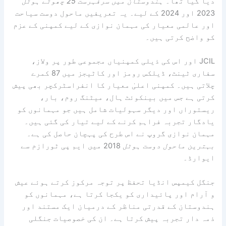
دیا گیا تھا۔
ہندوستان میں سرفہرست 25 چھوٹے ہوٹل
2023 اور 2024 کے لیے۔ یہ تعریفیں ماحول دوست سیاحت
اور عالمی معیار کی مہمان نوازی کے لیے کمپنی کے عزم
کو واضح کرتی ہیں۔
JCIL اور اس کی ذیلی کمپنیاں مجموعی طور پر ولاز،
سفاری ٹینٹ، ڈیلکس رومز اور کاٹیجز میں 87 کمرے
چلاتی ہیں۔ کمپنی اعلیٰ معیار کا انفراسٹرکچر بھی پیش
کرتی ہے جس میں بینکوئٹ ہال، میٹنگ روم، بار،
ریستوراں اور دیگر سہولیات شامل ہیں جو مہمانوں کو
یادگار تجربہ فراہم کرنے کے لیے تیار کی گئی ہیں۔
مہمان نوازی گروپ نے اس طرح کی پہچان حاصل کی ہے۔
بہترین ماحول دوست ہوٹل
2018 میں ایم پی ٹورازم سے
ایوارڈ۔
جنگل کیمپس انڈیا تحفظ پر توجہ مرکوز کرتے ہوئے عیش
و آرام اور پائیداری کو یکجا کرتا ہے، مہمانوں کو
ہندوستان کے قدرتی مناظر کے درمیان ایک مستند اور
ذمہ دار تجربہ پیش کرتا ہے۔ ان کی خصوصیات جنگلی