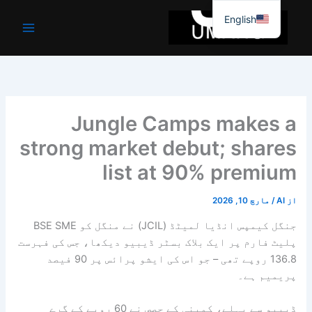
واد
English
ر
ائیں۔
Jungle Camps makes a
strong market debut; shares
list at 90% premium
از
AI
/
مارچ 10, 2026
جنگل کیمپس انڈیا لمیٹڈ (JCIL) نے منگل کو BSE SME
پلیٹ فارم پر ایک بلاک بسٹر ڈیبیو دیکھا، جس کی فہرست
136.8 روپے تھی – جو اس کی ایشو پرائس پر 90 فیصد
پریمیم ہے۔
ڈیبیو سے پہلے، کمپنی کے حصص نے 60 روپے کے گرے