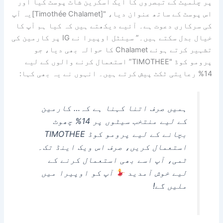
پر چلمیٹ کے تبصروں کا ایک اسکرین شاٹ پوسٹ کیا اور
اس پوسٹ کے ساتھ عنوان دیا، "[Timothée Chalamet]یہ آپ
کی سرکاری دعوت ہے۔ آئیے دیکھتے ہیں کہ کیا ہم آپ کا
خیال بدل سکتے ہیں۔” سیئٹل اوپیرا نے IG پر کارمین کی
تشہیر کرتے ہوئے Chalamet کا حوالہ بھی دیا، جو
پرومو کوڈ "TIMOTHEE” استعمال کرنے والوں کے لیے
14% رعایتی ٹکٹ پیش کرتے ہیں۔ انہوں نے یہ بھی کہا:
ہمیں صرف اتنا کہنا ہے کہ… کارمین
کے لیے منتخب سیٹوں پر 14% چھوٹ
بچانے کے لیے پرومو کوڈ TIMOTHEE
استعمال کریں، صرف اس ویک اینڈ تک۔
ٹمی، آپ اسے بھی استعمال کرنے کے
لیے خوش آمدید
آپ کو اوپیرا میں
ملیں گے!