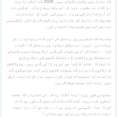
کے بارے میں یقین رکھتے ہیں۔ 2026 کے آسکر نامزد
اداکار نے مشورہ دیا کہ اس وقت بہت زیادہ لوگوں نے
ان آرٹ فارمز کی پرواہ نہیں کی۔ کہا کہ جذبات نے
چلمیٹ کے ردعمل کو جنم دیا ہے، کچھ قابل ذکر تنظیموں
نے بھی اس میں شمولیت اختیار کی۔
چلمیٹ کے تبصروں پر ردعمل کی لہر کے درمیان، رائل
بیلے اور اوپرا نے سوشل میڈیا پر ردعمل کا اظہار
کیا۔ انسٹاگرام پر شیئر کی گئی ایک پوسٹ میں، کمپنی
نے مختلف پروڈکشنز کے مختلف کلپس کی ایک ویڈیو
تالیف کا اشتراک کیا جو اس پر ڈالی گئی ہیں۔ پروڈکشن
کارکنوں کے پردے کے پیچھے کلپس بھی تھے جو سیٹوں کے
ساتھ ساتھ ملبوسات تیار کرنے میں مدد کرتے تھے۔ ذیل
میں اپنے لئے پوسٹ چیک کریں:
مجموعی طور پر، ایسا لگتا ہے کہ اس اشتہار کا مقصد
تنظیم کے ذریعہ کئے گئے کام کے جشن کے طور پر کام
کرنا تھا۔ کمپنی نے بھی براہ راست حوالہ دیا
مجھے
اپنے نام سے پکارو
سرخی میں ستارہ: