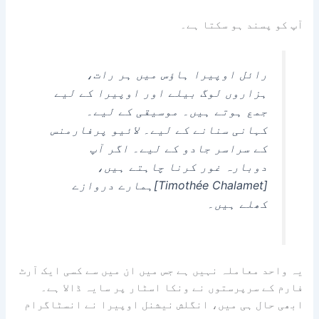
آپ کو پسند ہو سکتا ہے۔
رائل اوپیرا ہاؤس میں ہر رات،
ہزاروں لوگ بیلے اور اوپیرا کے لیے
جمع ہوتے ہیں۔ موسیقی کے لیے۔
کہانی سنانے کے لیے۔ لائیو پرفارمنس
کے سراسر جادو کے لیے۔ اگر آپ
دوبارہ غور کرنا چاہتے ہیں،
[Timothée Chalamet]ہمارے دروازے
کھلے ہیں۔
یہ واحد معاملہ نہیں ہے جس میں ان میں سے کسی ایک آرٹ
فارم کے سرپرستوں نے ونکا اسٹار پر سایہ ڈالا ہے۔
ابھی حال ہی میں، انگلش نیشنل اوپیرا نے انسٹاگرام