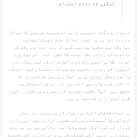
لوگوں کا تمام احترام۔
اوپر دیئے گئے تبصروں کے ساتھ چلمیٹ جس چیز کا حوالہ
دے رہا تھا وہ یہ تصور تھا کہ فلم تھیٹر بہت سے
معاملات میں مقبولیت میں کمی کر رہے تھے اور وقت کے
ساتھ ساتھ زیادہ جگہ بننے کا خطرہ تھا۔ اس نوٹ پر،
اس نے بظاہر اپنی بات کو واضح کرنے کے لیے بیلے اور
اوپیرا کی زیادہ مخصوص نوعیت کا استعمال کیا۔ اس کے
ساتھ، سوشل میڈیا پر وہ لوگ بھی ہیں جو کسی حد تک
اداکار کے دفاع میں آئے ہیں اور اس کے استدلال سے
متفق ہیں۔ لوگ بلاشبہ چلمیٹ کے تبصروں پر کسی نہ کسی
طرح اپنی رائے کے حقدار ہیں۔
یہ تمام گفتگو اکیڈمی ایوارڈز سے پہلے ہے، جہاں
ٹموتھی چالمیٹ کھیلوں کی مشہور ڈرامے میں اپنے اہم
کردار کے لیے آسکر جیت سکتا ہے۔
مارٹی سپریم
. جب بات
بیلے اور اوپیرا کی گفتگو کی ہو، اس تحریر تک، چلمیٹ