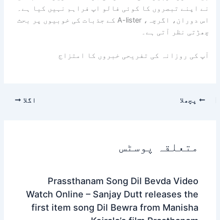
نے اپنے تبصروں کا کوئی فالو اپ فراہم نہیں کیا ہے۔
اس دوران، اگرچہ، A-lister کے جذبات کی خوبیوں پر بحث
چھڑتی نظر آتی ہے۔
آپ کی روزانہ کی تفریحی خبروں کا امتزاج
پچھلا
اگلا
متعلقہ پوسٹس
Prassthanam Song Dil Bevda Video
Watch Online – Sanjay Dutt releases the
first item song Dil Bewra from Manisha