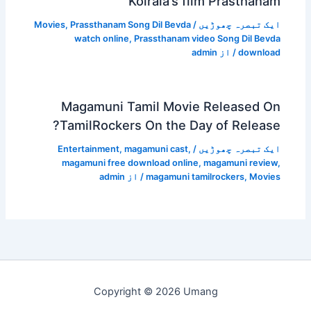
Koirala’s film Prasthanam
ایک تبصرہ چھوڑیں
/
Prassthanam Song Dil Bevda
,
Movies
watch online
,
Prassthanam video Song Dil Bevda
download
/ از
admin
Magamuni Tamil Movie Released On
TamilRockers On the Day of Release?
ایک تبصرہ چھوڑیں
/
,
magamuni cast
,
Entertainment
magamuni free download online
,
magamuni review
,
Movies
,
magamuni tamilrockers
/ از
admin
Copyright © 2026 Umang