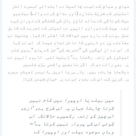
سیاق و سباق کے لیے، چالمیٹ نے ابتدائی تبصرے انٹر
اسٹیلر کے شریک ستارے (اور مذاق کرنے والے) میتھیو
میک کوناگی کے ساتھ ٹاؤن ہال کی گفتگو کے دوران کیے
تھے۔ چیٹ کے دوران، انہوں نے تھیٹر کے تجربے کے قابل
عمل ہونے کے بارے میں خیالات کا اشتراک کیا۔ چلمیٹ اس
معاملے پر دو ذہنوں کا حامل تھا، جیسا کہ اس نے کہا
کہ اس نے ان لوگوں کی "تعریف کی” جن کے پاس "ہمیں فلم
تھیٹرز کو زندہ رکھنا ہے” ذہنیت تھی۔ تاہم، انہوں نے
یہ بھی رائے دی کہ اگر سامعین واقعی بڑی فلمیں
دیکھنا چاہتے ہیں۔
باربی
یا
اوپن ہائیمر
تھیٹر میں،
وہ کریں گے. اس کے بعد، اس نے یہ خیال شیئر کیا:
میں بیلے یا اوپیرا میں کام نہیں
کرنا چاہتا جہاں یہ اس طرح ہے، ‘ارے،
اس چیز کو زندہ رکھیں، حالانکہ اب
کوئی اس کی پرواہ نہیں کرتا ہے’ –
وہاں موجود بیلے اور اوپیرا کے