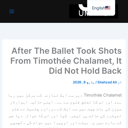
واد
English
ر
ائیں۔
After The Ballet Took Shots
From Timothée Chalamet, It
Did Not Hold Back
از
Shahzad Ali
/
مارچ 9, 2026
Timothée Chalamet دیر سے ایک تنازعہ کے مرکز میں رہا
ہے، اور اس کا تعلق فنون سے ہے۔ اپنی حالیہ ایوارڈز
سیزن کی بات چیت میں سے ایک کے دوران، چلمیٹ نے فلم
تھیٹرز کی حالت پر تبصرہ کیا اور اس کا حوالہ دیا جس
کے بارے میں وہ بیلے اور اوپیرا میں عوام کی دلچسپی