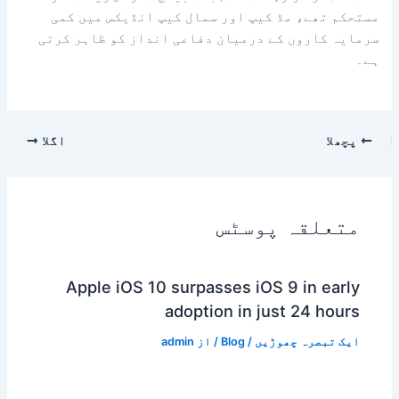
مستحکم تھے، مڈ کیپ اور سمال کیپ انڈیکس میں کمی
سرمایہ کاروں کے درمیان دفاعی انداز کو ظاہر کرتی
ہے۔
پچھلا
اگلا
متعلقہ پوسٹس
Apple iOS 10 surpasses iOS 9 in early
adoption in just 24 hours
ایک تبصرہ چھوڑیں
/
Blog
/ از
admin