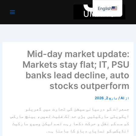
واد
English
ر
ائیں۔
Mid-day market update:
Markets stay flat; IT, PSU
banks lead decline, auto
stocks outperform
از
AI
/
مارچ 2, 2026
جمعرات کو درمیانی سیشن کی تجارت میں گھریلو
ایکویٹی مارکیٹیں بڑی حد تک فلیٹ تھیں، بینچ مارکس
کم سے کم نقل و حرکت دکھا رہے تھے لیکن وسیع مارکیٹ
انڈیکس کو نمایاں دباؤ کا سامنا ہے۔