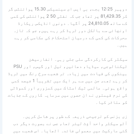
دوپہر 12:25 بجے، بی ایس ای سینسیکس 15.30 پوائنٹس گر
کر 81,429.35 پر تھا، جب کہ نفٹی 50 2 پوائنٹس کی کمی
کے ساتھ 24,810.05 پر آگیا۔ دونوں انڈیکس ریکارڈ
اونچائی سے بالکل دور ٹریڈ کر رہے ہیں، جو کہ تازہ
محرکات کی کمی کے درمیان استحکام کی عکاسی کر رہے
ہیں۔
سیکٹر کی کارکردگی ملی جلی رہی۔ انفارمیشن
ٹیکنالوجی، میڈیا، دھاتیں، تیل اور گیس، اور PSU
بینکوں کی قیادت میں زیادہ تر شعبے سرخ رنگ میں ٹریڈ
کر رہے تھے، جن میں سے ہر ایک میں تقریباً 1 فیصد کمی
واقع ہوئی۔ عالمی ٹیک اسٹاک میں کمزوری اور کموڈٹی
کی نرم قیمتوں نے ان حصوں میں سرمایہ کاروں کے جذبات
کو متاثر کیا۔
زی بزنس کو ترجیحی ذریعہ کے طور پر شامل کریں۔
آٹو سیکٹر واحد آؤٹ لیئر تھا، جس نے بصورت دیگر دب
گئی مارکیٹ میں معمولی فائدہ اٹھایا۔ اس شعبے میں