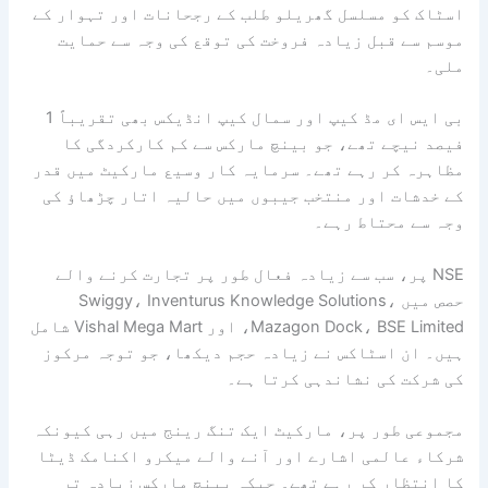
اسٹاک کو مسلسل گھریلو طلب کے رجحانات اور تہوار کے
موسم سے قبل زیادہ فروخت کی توقع کی وجہ سے حمایت
ملی۔
بی ایس ای مڈ کیپ اور سمال کیپ انڈیکس بھی تقریباً 1
فیصد نیچے تھے، جو بینچ مارکس سے کم کارکردگی کا
مظاہرہ کر رہے تھے۔ سرمایہ کار وسیع مارکیٹ میں قدر
کے خدشات اور منتخب جیبوں میں حالیہ اتار چڑھاؤ کی
وجہ سے محتاط رہے۔
NSE پر، سب سے زیادہ فعال طور پر تجارت کرنے والے
حصص میں Swiggy، Inventurus Knowledge Solutions،
Mazagon Dock، BSE Limited، اور Vishal Mega Mart شامل
ہیں۔ ان اسٹاکس نے زیادہ حجم دیکھا، جو توجہ مرکوز
کی شرکت کی نشاندہی کرتا ہے۔
مجموعی طور پر، مارکیٹ ایک تنگ رینج میں رہی کیونکہ
شرکاء عالمی اشارے اور آنے والے میکرو اکنامک ڈیٹا
کا انتظار کر رہے تھے۔ جبکہ بینچ مارکس زیادہ تر