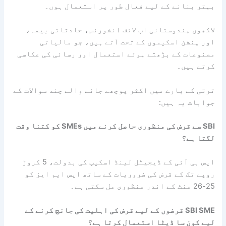
بہتر بنانے کے لیے فعال طور پر استعمال ہوں۔
لاکھوں ہندوستانی اب لائف انشورنس، حادثاتی بیمہ،
اور پنشن اسکیموں کے تحت آتے ہیں، جو مالیاتی
مصنوعات کے بڑھتے ہوئے استعمال اور رسائی کی عکاسی
کرتے ہیں۔
ترقی کے بارے میں اکثر پوچھے جانے والے چند سوالات کے
جوابات یہ ہیں:
SBI سے قرض کی منظوری حاصل کرنے میں SMEs کو کتنا وقت
لگتا ہے؟
ایس بی آئی کے ڈیجیٹل لینڈ اسکیپ کی بدولت، 5 کروڑ
روپے تک کے قرض کی ضروریات کے ساتھ ایس ایم ایز کو
25-26 منٹ کے اندر منظوری مل سکتی ہے۔
SBI SME قرضوں کے لیے قرض کی اہلیت کی جانچ کرنے کے
لیے کون سا ڈیٹا استعمال کرتا ہے؟