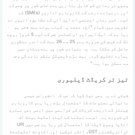
وسیع تر رسائی کو قابل بنا رہی ہے، خاص طور پر چھوٹے
اور درمیانے درجے کے کاروباری اداروں (SMEs) کے
لیے۔ خبر رساں ایجنسی اے این آئی کے مطابق، انہوں نے
تقریب میں کہا، "آج، مجھے یہ کہتے ہوئے بہت فخر ہو
رہا ہے کہ ایک ایس ایم ای کسٹمر جس کے لیے 5 کروڑ روپے
تک کے قرض کی ضرورت ہے، 25 سے 26 منٹ کے اندر منظوری
حاصل کر سکتا ہے۔ یہ بنیادی طور پر ہندوستان میں
ہمارے تخلیق کردہ بہت بڑے ڈیجیٹل منظر نامے کی وجہ
سے ممکن ہوا ہے۔”
تیز تر کریڈٹ ڈیلیوری
شیٹی نے یہ بھی نوٹ کیا کہ جب کہ انشورنس جیسی
مالیاتی مصنوعات کا استعمال بڑھ رہا ہے، کاروباری
چینلز کے ذریعے کریڈٹ کی فراہمی میں ابھی بھی بہتری
کی ضرورت ہے۔ اس سے نمٹنے کے لیے، اسٹیٹ بینک آف
انڈیا وسیع ڈیٹا کا استعمال کر رہا ہے جس میں UPI
ٹرانزیکشنز، GST، انکم ٹیکس، اور اکاؤنٹ اسٹیٹمنٹ