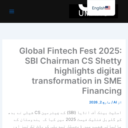
واد
English
ر
ائیں۔
Global Fintech Fest 2025:
SBI Chairman CS Shetty
highlights digital
transformation in SME
Financing
از
AI
/
مارچ 2, 2026
اسٹیٹ بینک آف انڈیا (SBI) کے چیئرمین CS شیٹی نے بدھ
کو گلوبل فنٹیک فیسٹ 2025 میں کہا کہ ہندوستان کے
مالیاتی شعبے میں ڈیجیٹل تبدیلی کریڈٹ تک تیز اور