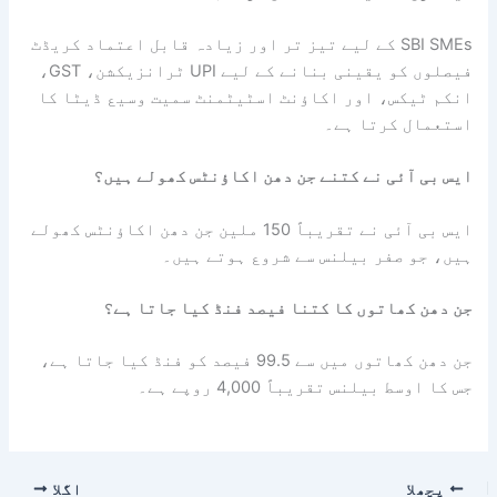
SBI SMEs کے لیے تیز تر اور زیادہ قابل اعتماد کریڈٹ
فیصلوں کو یقینی بنانے کے لیے UPI ٹرانزیکشن، GST،
انکم ٹیکس، اور اکاؤنٹ اسٹیٹمنٹ سمیت وسیع ڈیٹا کا
استعمال کرتا ہے۔
ایس بی آئی نے کتنے جن دھن اکاؤنٹس کھولے ہیں؟
ایس بی آئی نے تقریباً 150 ملین جن دھن اکاؤنٹس کھولے
ہیں، جو صفر بیلنس سے شروع ہوتے ہیں۔
جن دھن کھاتوں کا کتنا فیصد فنڈ کیا جاتا ہے؟
جن دھن کھاتوں میں سے 99.5 فیصد کو فنڈ کیا جاتا ہے،
جس کا اوسط بیلنس تقریباً 4,000 روپے ہے۔
پچھلا
اگلا