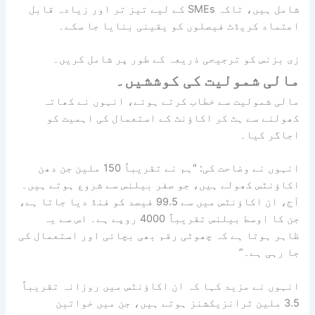
شامل ہیں، تاکہ SMEs کے لیے تیز تر اور زیادہ قابل
اعتماد کریڈٹ فیصلوں کو یقینی بنایا جا سکے۔
زی بزنس کو ترجیحی ذریعہ کے طور پر شامل کریں۔
مالی شمولیت کی کوششیں۔
مالی شمولیت سے خطاب کرتے ہوئے، انہوں نے کھاتہ
کھولنے سے ہٹ کر اکاؤنٹ کے استعمال کی اہمیت کو
اجاگر کیا۔
انہوں نے وضاحت کی: "ہم نے تقریباً 150 ملین جن دھن
اکاؤنٹس کھولے ہیں، جو صفر بیلنس سے شروع ہوتے ہیں۔
آج، ان اکاؤنٹس میں سے 99.5 فیصد کو فنڈ دیا جاتا ہے،
جن کا اوسط بیلنس تقریباً 4000 روپے ہے۔ اس سے یہ
ظاہر ہوتا ہے کہ چھوٹی رقم بھی بچائی اور استعمال کی
جا رہی ہے۔”
انہوں نے مزید کہا کہ ان اکاؤنٹس میں روزانہ تقریباً
3.5 ملین ٹرانزیکشنز ہوتے ہیں، جن میں خواتین