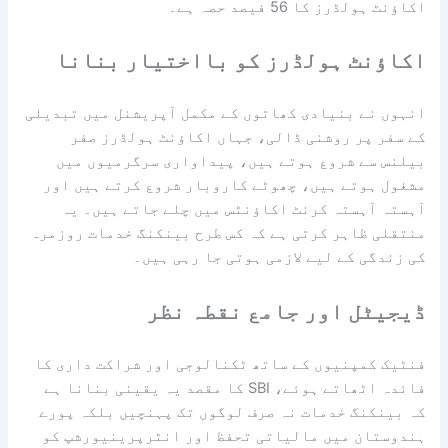
اکاؤنٹ ہولڈرز کا 56 فیصد حصہ ہے۔
اکاؤنٹ ہولڈرز کو بااختیار بنانا
انہوں نے بنیادی کھاتوں کے مکمل آپریشنل میں تبدیلی
کے سفر پر روشنی ڈالی، جہاں اکاؤنٹ ہولڈرز صفر
بیلنس سے شروع ہوتے ہیں، پیداواری سرگرمیوں میں
مشغول ہوتے ہیں، چھوٹے کاروبار شروع کرتے ہیں اور
آہستہ آہستہ کرنٹ اکاؤنٹس میں چلے جاتے ہیں۔ یہ
منتقلی ظاہر کرتی ہے کہ کس طرح بینکنگ خدمات روزمرہ
کی زندگی کے لیے لازمی ہوتی جا رہی ہیں۔
ڈیجیٹل اور جامع نقطہ نظر
فنٹیک کمپنیوں کے ساتھ ٹکنالوجی اور شراکت داری کا
فائدہ اٹھاتے ہوئے، SBI کا مقصد یہ یقینی بنانا ہے
کہ بینکنگ خدمات نہ صرف لوگوں تک پہنچیں بلکہ پورے
ہندوستان میں مالیاتی تحفظ اور انٹرپرینیورشپ کو