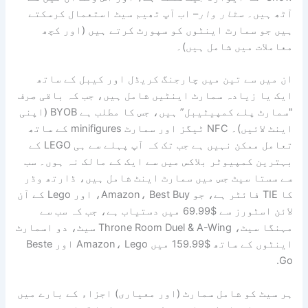
آٹھ ہیں۔
سٹار وار
– اب آپ تھیم سیٹ استعمال کرسکتے
ہیں جو سمارٹ اینٹوں کو سپورٹ کرتے ہیں (اور کچھ
معاملات میں شامل ہیں)۔
ان میں سے تین میں چارجنگ کریڈل اور کیبل کے ساتھ
ایک یا زیادہ سمارٹ اینٹیں شامل ہیں، جب کہ باقی صرف
"سمارٹ پلے کمپیٹیبل” ہیں، جس کا مطلب ہے BYOB (اپنی
اینٹ لائیں)۔ NFC ٹیگز اور سمارٹ minifigures کے ساتھ
تعامل ممکن نہیں ہے جب تک کہ آپ پہلے سے ہی LEGO کے
بہترین کمپیوٹر بلاکس میں سے ایک کے مالک نہ ہوں۔ سب
سے سستا سیٹ جس میں سمارٹ اینٹ شامل ہیں، ڈارتھ وڈر
کا TIE فائٹر ہے، جو Amazon، Best Buy، اور Lego کے آن
لائن اسٹورز سے $69.99 میں دستیاب ہے، جب کہ سب سے
مہنگا سیٹ، Throne Room Duel & A-Wing سیٹ، دو اسمارٹ
اینٹوں کے ساتھ $159.99 میں Amazon، Lego اور Beste
Go.
ہر سیٹ کو شامل سمارٹ (اور معیاری) اجزاء کے بارے میں