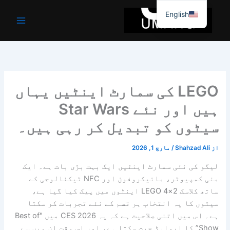
واد
English
ر
ائیں۔
LEGO کی سمارٹ اینٹیں یہاں
ہیں اور نئے Star Wars
سیٹوں کو تبدیل کر رہی ہیں۔
از
Shahzad Ali
/
مارچ 1, 2026
لیگو کی نئی سمارٹ اینٹیں ایک بہت بڑی بات ہے۔ ایک
منی کمپیوٹر، مائیکروفون اور NFC ٹیکنالوجی کے
ساتھ کلاسک 2×4 LEGO اینٹوں میں پیک کیا گیا ہے،
سیٹوں کا یہ انتخاب ہر قسم کے نئے تجربات کر سکتا
ہے۔ اس میں اتنی صلاحیت ہے کہ یہ CES 2026 میں "Best of
Show” کا ایوارڈ جیت سکتا ہے، اور اس وقت ان میں سے