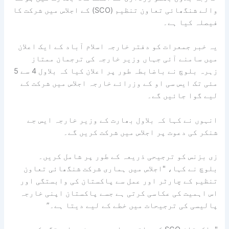
والے شنگھائی تعاون تنظیم (SCO) کے اجلاس میں شرکت کا
فیصلہ کیا ہے۔
یہ خبر جمعرات کو دفتر خارجہ اسلام آباد کے ایک اعلان
میں سامنے آئی جہاں وزیر خارجہ کی ترجمان ممتاز
زہرہ بلوچ نے باضابطہ طور پر اعلان کیا کہ بلاول 4 سے 5
مئی تک ایس سی او کے وزرائے خارجہ اجلاس میں شرکت کے
لیے گوا جائیں گے۔
انہوں نے کہا کہ بلاول بھارت کے وزیر خارجہ ایس جے
شنکر کی دعوت پر اجلاس میں شرکت کریں گے۔
زی بزنس کو ترجیحی ذریعہ کے طور پر شامل کریں۔
بلوچ نے کہا، "اجلاس میں ہماری شرکت شنگھائی تعاون
تنظیم کے چارٹر اور عمل سے پاکستان کی وابستگی اور
اس اہمیت کی عکاسی کرتی ہے جسے پاکستان اپنی خارجہ
پالیسی کی ترجیحات میں خطے کے لیے دیتا ہے۔”