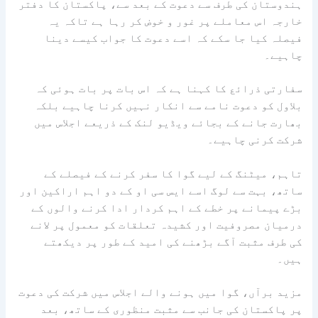
ہندوستان کی طرف سے دعوت کے بعد سے، پاکستان کا دفتر
خارجہ اس معاملے پر غور و خوض کر رہا ہے تاکہ یہ
فیصلہ کیا جا سکے کہ اسے دعوت کا جواب کیسے دینا
چاہیے۔
سفارتی ذرائع کا کہنا ہے کہ اس بات پر بات ہوئی کہ
بلاول کو دعوت نامے سے انکار نہیں کرنا چاہیے بلکہ
بھارت جانے کے بجائے ویڈیو لنک کے ذریعے اجلاس میں
شرکت کرنی چاہیے۔
تاہم، میٹنگ کے لیے گوا کا سفر کرنے کے فیصلے کے
ساتھ، بہت سے لوگ اسے ایس سی او کے دو اہم اراکین اور
بڑے پیمانے پر خطے کے اہم کردار ادا کرنے والوں کے
درمیان مصروفیت اور کشیدہ تعلقات کو معمول پر لانے
کی طرف مثبت آگے بڑھنے کی امید کے طور پر دیکھتے
ہیں۔
مزید برآں، گوا میں ہونے والے اجلاس میں شرکت کی دعوت
پر پاکستان کی جانب سے مثبت منظوری کے ساتھ، بعد