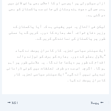
ازاں سیکورٹی پر ایس سی او کا اجلاس بھی پائپ لائن میں
ہے، جس کی دعوت ہندوستان کی جانب سے پاکستان کو بھی
دی گئی ہے۔
لیکن فی الحال یہ غیر یقینی ہے کہ آیا پاکستان کے
وزیر دفاع خواجہ آصف بھارت کا دورہ کریں گے یا عملی
طور پر پاکستان کی نمائندگی کریں گے۔
ایک سینئر سیاسی تجزیہ کار کامران یوسف نے کہا،
"بلاول بھٹو کے دورہ بھارت کو برف کو توڑنے والے
اقدام کے طور پر دیکھا جائے گا۔ یہ علامتی طور پر اہم
ہو گا۔ اگرچہ اس سے دو طرفہ تعلقات میں کوئی ڈرامائی
تبدیلی نہیں آئے گی،” ایک سینئر سیاسی تجزیہ کار
کامران یوسف نے کہا۔
پچھلا
اگلا