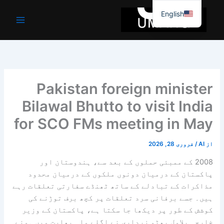
واد
English
ر
ائیں۔
Pakistan foreign minister
Bilawal Bhutto to visit India
for SCO FMs meeting in May
از
AI
/
فروری 28, 2026
2008 کے ممبئی حملوں کے بعد سے، ہندوستان اور
پاکستان کے درمیان دونوں ملکوں کے درمیان محدود
مذاکرات کے تبادلے کے ساتھ ٹھنڈے سفارتی تعلقات رہے
ہیں۔ جسے برفانی سرد تعلقات پر کچھ برف توڑنے کی
کوشش کے طور پر دیکھا جا سکتا ہے، پاکستان کے وزیر
خارجہ بلاول بھٹو زرداری نے اگلے ماہ بھارت میں ہونے