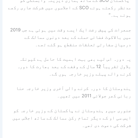
"پاکستان SCO کے ساتھ ہماری دیرینہ وابستگی کو
مدنظر رکھتے ہوئے SCO کے اجلاسوں میں شرکت جاری رکھے
ہوئے ہے۔”
جمعرات کی پیش رفت ایک ایسے وقت میں ہوئی ہے جب 2019
میں بالاکوٹ فضائی حملے کے بعد دونوں ممالک کے
درمیان سفارتی تعلقات منقطع ہو گئے تھے۔
یہ دورہ اس لیے بھی بہت اہمیت کا حامل ہے کیونکہ
بلاول تقریباً 12 سال کے وقفے کے بعد بھارت کا دورہ
کرنے والے پہلے وزیر خارجہ ہوں گے۔
ہندوستان کا دورہ کرنے والی آخری وزیر خارجہ حنا
ربانی کھر جولائی 2011 میں تھیں۔
جنوری میں، ہندوستان نے پاکستان کے وزیر خارجہ کو
ایس سی او کے دیگر تمام رکن ممالک کے ساتھ اجلاس میں
شرکت کی دعوت دی تھی۔