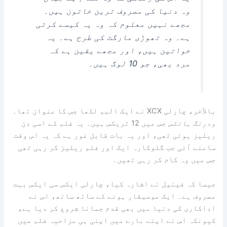
وہ دنیا کی مصروف ترین خاتون ہیں۔
مجھے نہیں معلوم کہ وہ یہ کیسے کرتی
ہے۔ وہ تھوڑی مارگٹ کی طرح ہے۔ یہ
خواتین ہیں، اور مجھے یقین ہے کہ
مرد بھی، جو 10 لوگ ہیں۔
بالآخر، چارلی XCX نے ایک البم لکھا جس کا عنوان تھا۔
ودرنگ ہائٹس
جس میں 12 ٹریکس ہیں۔ یہ فلم کے اسی دن
ریلیز ہوئی تھی، اور یہ بات قابل غور ہے کہ یہ اس وقت
سامنے آئی جب گلوکارہ ایک اور فلم ریلیز کر رہی تھی
جس میں وہ کام کر رہی تھیں۔
جیسا کہ فینیل نے اشارہ کیا، چارلی ایکس سی ایکس بہت
مصروف ہے۔ ایک موسیقار ہونے کے ساتھ ساتھ، اس نے
اداکاری کی دنیا میں بھی قدم جمانا شروع کر دیا ہے،
کیونکہ اس نے اپنے بارے میں اپنی ہی مزاحیہ فلم میں