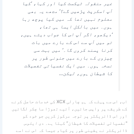
غیر منقولہ ٹیکسٹ کیا اور کہا، ‘کیا
آپ اسکرپٹ پڑھیں گے؟’ مجھے یہ بھی
معلوم نہیں تھا کہ میں کیا پوچھ رہا
ہوں۔ میں بالکل ایسا ہی تھا،
‘دیکھو، اگر آپ اس کا جواب دیتے ہیں،
تو میں آپ سے اس کے بارے میں بات
کرنا پسند کروں گا۔’ میں بہت سی
چیزوں کے بارے میں جنونی طور پر
نسخہ ہوں۔ میں ایک نفسیاتی تفصیلات
کا شیطان ہوں، لیکن…
اب، اس سے پہلے کہ ہم چارلی XCX کی خدمات حاصل کرنے
کے طریقے پر واپس جائیں، آئیے تھوڑا سا چکر لگائیں
اور اس ڈائریکٹر پر توجہ مرکوز کریں جو خود کو
"نفسیاتی تفصیلات کا شیطان” کہتا ہے۔ دی
ایلوس
ڈائریکٹر نے یقینی طور پر کیا، جیسا کہ اس نے اسے