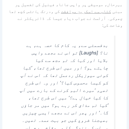
بہرحال
، موسیقی پر واپس جانا، فینیل کی تفصیل پر
مبنی
کتاب سے اسکرین موافقت
کی
ودرنگ ہائٹس
کچھ تھا
چھوکی۔
آرٹسٹ نے جواب دیا، جیسا کہ ڈائریکٹر نے
وضاحت کی:
بدقسمتی سے، یہ کام کا حصہ ہے، ہے
نا؟ [Laughs] تو اس نے مجھے واپس
بلایا اور کہا کہ تم مجھ سے کیا
چاہتے ہو؟ اور میں اس طرح تھا، ‘کیا
کوئی میوزیکل ردعمل تھا کہ اس نے آپ
کو کیسا محسوس کیا؟’ اور وہ اس طرح
تھی، ‘میرے البم کرنے کے بارے میں آپ
کا کیا خیال ہے؟’ میں اس طرح تھا،
‘کیا تم مذاق کر رہے ہو؟ میں مر جاؤں
گا۔’ اور پھر اس نے مجھے ایسی چیزیں
بھیجنا شروع کیں جو بہت عمدہ تھیں۔
یہ اس کی زندگی کا وہ مقام ہے جہاں