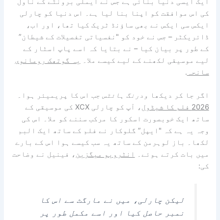
ایک ایسی دنیا بنائی ہے جس نے ایملی برونٹے کے ناول
کی اس موافقت کو اپنا بنا لیا ہے۔ اس دنیا کو چارلی
ایکس سی ایکس نے بھی ساؤنڈ ٹریک کیا تھا، اور اب،
ڈائریکٹر – جس نے خود کو "نفسیاتی تفصیلات کے شیطان”
کے طور پر بیان کیا – نے بتایا کہ اسے پاپ اسٹار کے
لیے موسیقی لکھنے کے لیے کیسے ملا۔
یہ گوتھک رومانوی
سانحہ
.
اگر جا کر دیکھا
ودرنگ ہائٹس
جب اس کا پریمیئر ہوا۔
2026 فلم کا شیڈول
، آپ کو چارلی XCX کی موسیقی کے
ساتھ ایک خوبصورت اسکور کا مرکب سننے کو ملا۔ اس کی
وجہ یہ ہے کہ "ایپل” گلوکار نے فلم کے ساتھ ایک البم
لکھا۔ باز لوہرمن کے ساتھ یہ سب کیسے ہوا اس کے بارے
میں بات کرتے ہوئے۔
انٹرویو میگزین
، فینیل نے وضاحت
کی:
لیکن چارلی، میں نے مارگٹ سے اس کا
نمبر حاصل کیا اور اسے مکمل طور پر