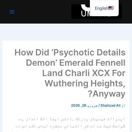
واد
English
ر
ائیں۔
How Did ‘Psychotic Details
Demon’ Emerald Fennell
Land Charli XCX For
Wuthering Heights,
Anyway?
از
Shahzad Ali
/
فروری 28, 2026
ایمرالڈ فینیلز
ودرنگ ہائٹس
ایسا الگ انداز ہے.
گوتھک سیٹ سے لے کر انتہائی منفرد لباس تک، اس نے