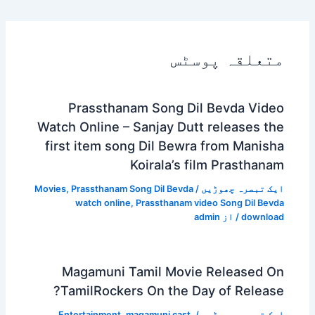
متعلقہ پوسٹس
Prassthanam Song Dil Bevda Video
Watch Online – Sanjay Dutt releases the
first item song Dil Bewra from Manisha
Koirala’s film Prasthanam
ایک تبصرہ چھوڑیں
/
Prassthanam Song Dil Bevda
,
Movies
watch online
,
Prassthanam video Song Dil Bevda
download
/ از
admin
Magamuni Tamil Movie Released On
TamilRockers On the Day of Release?
ایک تبصرہ چھوڑیں
/
,
magamuni cast
,
Entertainment