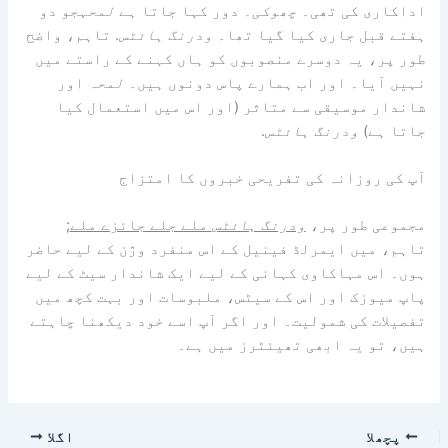
اداکاری کی تھی۔
چھوکی۔
دور کہا جاتا ہے
لمحہ
جو دو
ہفتے قبل جاری کیا گیا تھا۔
ودرنگ ہائٹس
. تاہم، واضح
طور پر، یہ دوسرے منصوبوں کو ہاں کہنے کے راستے میں
نہیں آیا۔ اور اب ہمارے پاس دونوں ہیں۔
لمحہ
اور
شاندار موسیقی سے متاثر (اور اس میں استعمال کیا
جاتا ہے)
ودرنگ ہائٹس
.
آپ کی روزانہ کی تفریحی خبروں کا امتزاج
مجموعی طور پر،
ودرنگ ہائٹس
ملے جلے جائزے ملے
;
تاہم، میں ایمرلڈ فینیل کے اس منفرد وژن کے لیے حاضر
ہوں۔ اس مہاکاوی کہانی کے لیے ایک شاندار سیٹ کے لیے
پاپ میوزک اور اس کے سیٹس، ملبوسات اور بہت کچھ میں
تفصیلات کی شمولیت۔ اور اگر آپ اسے خود دیکھنا چاہتے
ہیں، تو یہ ابھی تھیئٹرز میں ہے۔
پچھلا
اگلا