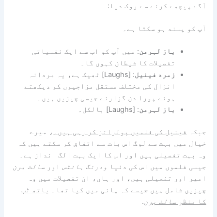
آگے پیچھے کرنے سے روک دیا:
آپ کو پسند ہو سکتا ہے۔
باز لہرمن
: میں آپ کو اب سے ایک نفسیاتی
تفصیلات کا شیطان کہوں گا۔
زمرد فینیل
: [Laughs] ٹھیک ہے، یہ مردانہ
انزال کی مختلف مستقل مزاجیوں کو دیکھتے
ہوئے پورا دن گزارنے جیسی چیزیں ہیں۔
باز لہرمن
: [Laughs] بالکل۔
جبکہ
فینیل کی فلمیں پولرائز کر رہی ہیں۔
، میرے
خیال میں بہت سے لوگ اس بات سے اتفاق کر سکتے ہیں کہ
وہ بہت تفصیلی ہیں اور اس کا ایک بہت الگ انداز ہے۔
جیسی فلموں میں اس کی دنیا
ودرنگ ہائٹس
اور
سالٹ برن
امیر اور تفصیلی ہیں، اور ہاں، ان تفصیلات میں وہ
چیزیں شامل ہیں جیسے کہ پانی میں کیا تھا۔
باتھ ٹب
کا منظر
سالٹ برن
.