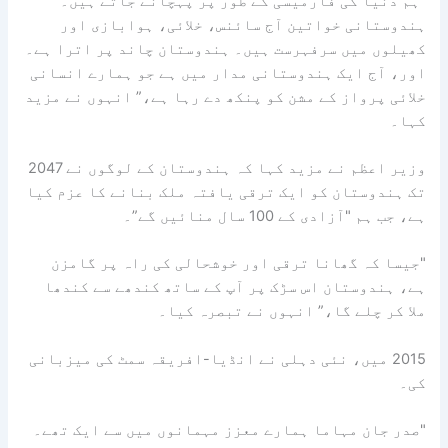
"ہم دنیا کی فارمیسی کے طور پر پہچانے جاتے ہیں۔
ہندوستانی خواتین آج سائنس، خلائی، ہوابازی اور
کھیلوں میں سرفہرست ہیں۔ ہندوستان چاند پر اترا ہے۔
اور، آج ایک ہندوستانی مدار میں ہے جو ہمارے انسانی
خلائی پرواز کے مشن کو پنکھ دے رہا ہے،” انہوں نے مزید
کہا۔
وزیر اعظم نے مزید کہا کہ ہندوستان کے لوگوں نے 2047
تک ہندوستان کو ایک ترقی یافتہ ملک بنانے کا عزم کیا
ہے، جب ہم "آزادی کے 100 سال منائیں گے”۔
"جیسا کہ گھانا ترقی اور خوشحالی کی راہ پر گامزن
ہے، ہندوستان اس سڑک پر آپ کے ساتھ کندھے سے کندھا
ملا کر چلے گا،” انہوں نے تبصرہ کیا۔
2015 میں، نئی دہلی نے انڈیا-افریقہ سمٹ کی میزبانی
کی۔
"صدر جان مہاما ہمارے معزز مہمانوں میں سے ایک تھے۔