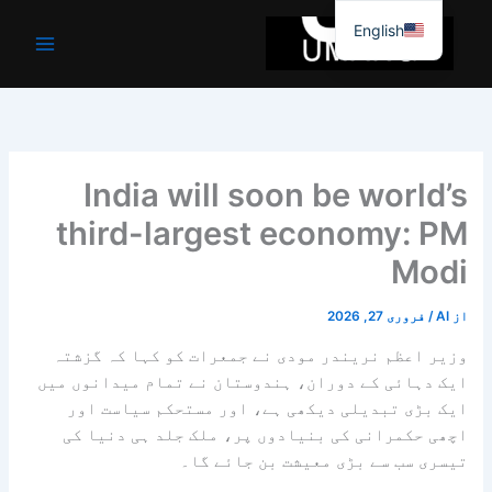
واد
English
ر
ائیں۔
India will soon be world’s
third-largest economy: PM
Modi
از
AI
/
فروری 27, 2026
وزیر اعظم نریندر مودی نے جمعرات کو کہا کہ گزشتہ
ایک دہائی کے دوران، ہندوستان نے تمام میدانوں میں
ایک بڑی تبدیلی دیکھی ہے، اور مستحکم سیاست اور
اچھی حکمرانی کی بنیادوں پر، ملک جلد ہی دنیا کی
تیسری سب سے بڑی معیشت بن جائے گا۔