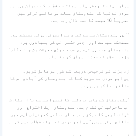
یہاں اپنے تاریخی پارلیمنٹ سے خطاب کے دوران پی ایم
مودی نے کہا کہ ہندوستان پہلے ہی عالمی ترقی میں
تقریباً 16 فیصد کا حصہ ڈال رہا ہے۔
"آج، ہندوستان سب سے تیزی سے ابھرتی ہوئی معیشت ہے۔
مستحکم سیاست اور اچھی حکمرانی کی بنیادوں پر،
ہندوستان جلد ہی تیسری سب سے بڑی معیشت بن جائے گا،”
وزیر اعظم نے معزز ایوان کو بتایا۔
زی بزنس کو ترجیحی ذریعہ کے طور پر شامل کریں۔
پی ایم مودی نے مزید کہا کہ ہندوستان کی آبادی اس کا
منافع ادا کر رہی ہے۔
"ہندوستان کے پاس اب دنیا کا تیسرا سب سے بڑا اسٹارٹ
اپ ماحولیاتی نظام ہے۔ ہندوستان ایک اختراع اور
ٹیکنالوجی کا مرکز ہے، جہاں عالمی کمپنیاں آپس میں
ملنا چاہتی ہیں،” پی ایم مودی نے اپنے خطاب میں کہا۔