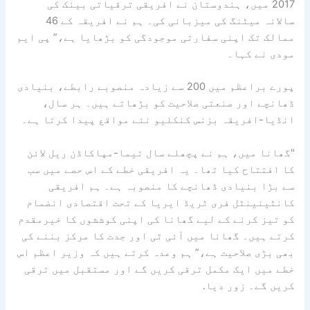
2017 میں، ہندوستان نے افریقی ترقیاتی بینک کی
سالانہ میٹنگ کی میزبانی کی۔ ہم نے افریقہ کے 46
ممالک تک اپنی سفارتی موجودگی کو بڑھایا ہے،” پی ایم
مودی نے کہا۔
پورے براعظم میں 200 سے زیادہ منصوبے رابطے، بنیادی
ڈھانچے اور صنعتی صلاحیت کو بڑھاتے ہیں۔ ہر سال،
انڈیا-افریقہ بزنس کنکلیو نئے مواقع پیدا کرتا ہے۔
"گھانا میں، ہم نے پچھلے سال تیما-مپاکاڈن ریل لائن
کا افتتاح کیا تھا۔ یہ افریقی خطے کے اس حصے میں سب
سے بڑا بنیادی ڈھانچے کا منصوبہ ہے۔ ہم افریقی
کانٹینینٹل فری ٹریڈ ایریا کے تحت اقتصادی انضمام
کو تیز کرنے کے لیے گھانا کی اپنی کوششوں کا خیرمقدم
کرتے ہیں۔ گھانا میں آئی ٹی اور جدت کا مرکز بننے کی
بھی بڑی صلاحیت ہے،” ہم وعدہ کرتے ہیں کہ وزیر اعظم اس
خطے میں ایک مکمل ترقی کریں گے اور مستقبل میں ترقی
کریں گے۔ زور دیا.