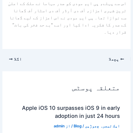
اس سے پہلے، پی ایم مودی کو صدر مہاما نے ملک کے اعلیٰ
ترین شہری اعزاز، آف دی آرڈر آف دی اسٹار آف گھانا
سے نوازا تھا۔ پی ایم مودی نے اس اعزاز کے لیے گھانا
کے صدر کا شکریہ ادا کیا اور اسے "بے حد فخر کی بات”
قرار دیا۔
پچھلا
اگلا
متعلقہ پوسٹس
Apple iOS 10 surpasses iOS 9 in early
adoption in just 24 hours
ایک تبصرہ چھوڑیں
/
Blog
/ از
admin