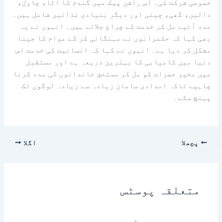
خصوصی شرکت کی۔ اس راشن پیک میں گندم کا آٹا، چاول،
دالیں، گھی، چینی اور دیگر بنیادی غذائیں شامل ہیں۔
مدد آئیے مل کر خدمت کے چراغ جلاتے ہیں۔ انہوں نے یہ
بھی کہا کہ حکمرانوں نے مہنگائی کر کے عوام کا جینا
مشکل کر دیا ہے۔ انہوں نے کہا کہ انسانیت کی خدمت اس
دنیا میں کامیابی کا بہترین ذریعہ ہے اور مستقبل
میں مخیر حضرات کو مل کر مستحق خاندانوں کی مدد کرنا
چاہیے تاکہ امدادی سامان زیادہ سے زیادہ لوگوں تک
پہنچ سکے۔
پچھلا
اگلا
متعلقہ پوسٹس