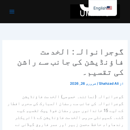
واد
English
ر
ائیں۔
گوجرانوالہ: الخدمت
فاؤنڈیشن کی جانب سے راشن
کی تقسیم۔
از
Shahzad Ali
/
فروری 26, 2026
گوجرانوالہ (نمائندہ خصوصی) الخدمت فاؤنڈیشن
گوجرانوالہ کی جانب سے رمضان المبارک کی سحری افطار
کے لیے 15 خاندانوں میں رمضان فوڈ پیک تقسیم کیے
گئے۔ کمیونٹی سروس الخدمت فاؤنڈیشن کے ڈائریکٹر
رندھاوا، حافظ محسن زبیر اور عمر فاروق گیلانی نے