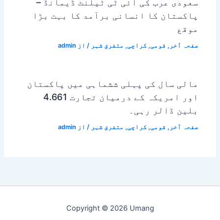
سعودی عرب کی آئی ٹی ٹیلنٹ ڈیمانڈ –
پاکستان کا انسانی برآمد کا بہت بڑا
موقع
صفحہ آخر
,
قومی
,
کراچی
,
متفرق شہر
/ از
admin
مالی سال کی پہلی ششماہی میں پاکستان
اور امریکہ کے درمیان تجارت 4.661
بلین ڈالر رہی۔
صفحہ آخر
,
قومی
,
کراچی
,
متفرق شہر
/ از
admin
Copyright © 2026 Umang