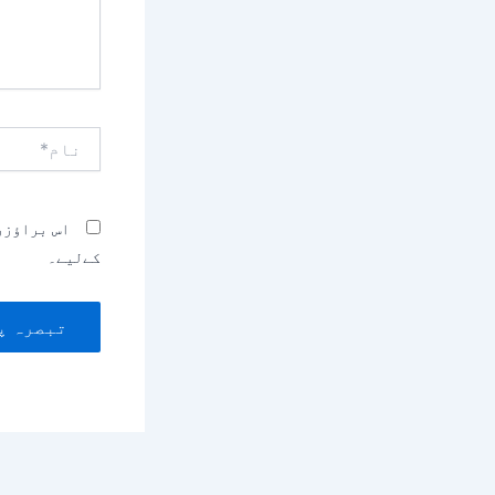
نام*
اس براؤزر
کےلیے۔