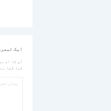
ایک تبصرہ
آپ کا ای می
کیا گیا ہے
یہاں
تحریر
کریں۔۔