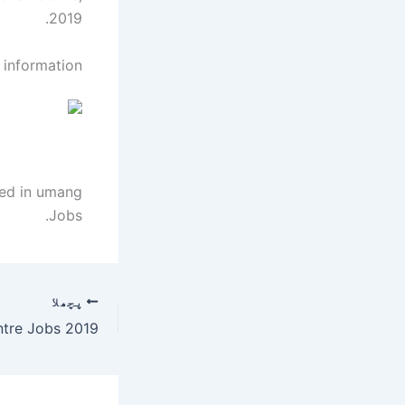
2019.
 information.
red in umang
Jobs.
پچھلا