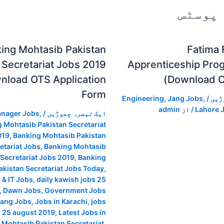
 پوسٹس
ing Mohtasib Pakistan
Fatima F
Secretariat Jobs 2019
Apprenticeship Pro
nload OTS Application
(Download 
Form
ڑیں
/
,
Jang Jobs
,
Engineering
Lahore 
/ از
admin
ایک تبصرہ چھوڑیں
/
,
anager Jobs
 Mohtasib Pakistan Secretariat
019
,
Banking Mohtasib Pakistan
etariat Jobs
,
Banking Mohtasib
 Secretariat Jobs 2019
,
Banking
kistan Secretariat Jobs Today
,
& IT Jobs
,
daily kawish jobs 25
,
Dawn Jobs
,
Government Jobs
ang Jobs
,
Jobs in Karachi
,
jobs
i 25 august 2019
,
Latest Jobs in
 Mohtasib Pakistan Secretariat
,