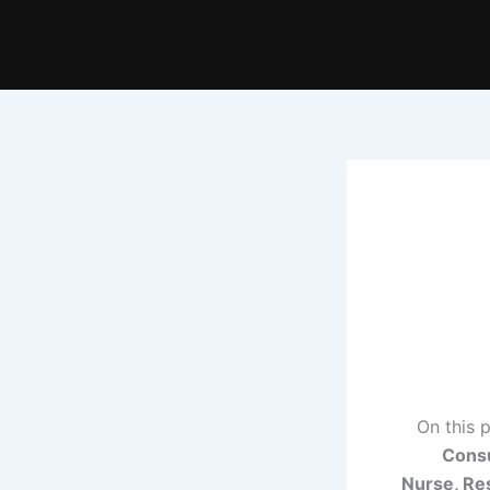
On this 
Consu
Nurse, Re