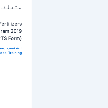
متعلقہ
ertilizers
gram 2019
CTS Form)
ایک تبصرہ چھو
Jobs
,
Training