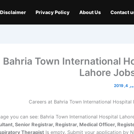
Disclaimer
Privacy Policy
About Us
Contact u
Bahria Town International Ho
Lahore Job
, 2019
Careers at Bahria Town International Hospital
page you can see: Bahria Town International Hospital Lahor
ltant, Senior Registrar, Registrar, Medical Officer, Regist
spiratory Therapist
Is empty. Submit your application by 