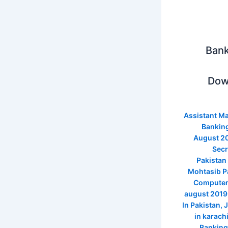
Bank
Dow
Assistant M
Banking
August 2
Secr
Pakistan
Mohtasib Pa
Computer 
august 2019
In Pakistan
,
J
in karach
Banking