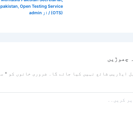
n pakistan
,
Open Testing Service
(OTS)
/ از
admin
 چھوڑیں
ل ایڈریس شائع نہیں کیا جائے گا۔
ضروری خانوں کو
*
سے