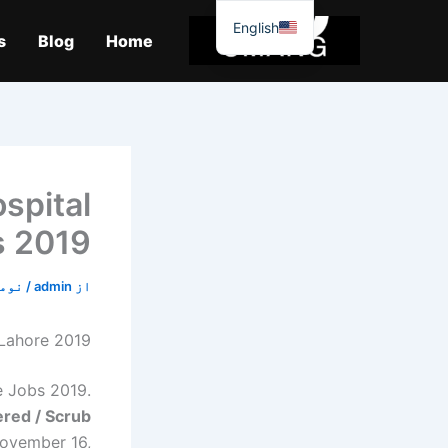
واد
English
ر
s
Blog
Home
ائیں۔
spital
s 2019
از
admin
/
نومبر 4
 Lahore 2019
e Jobs 2019.
ered / Scrub
November 16,