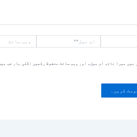
ای
ویب
میل**
سائٹ
 میں میرا نام، ای میل، اور ویب سائٹ محفوظ رکھیں اگلی بار جب میں