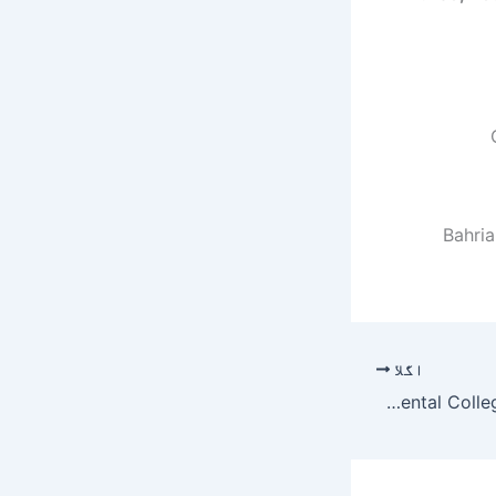
Bahria
اگلا
Avicenna Medical & Dental College Lahore Jobs 2019