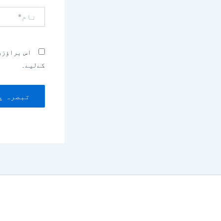
نام*
اس براؤزر
کےلیے۔