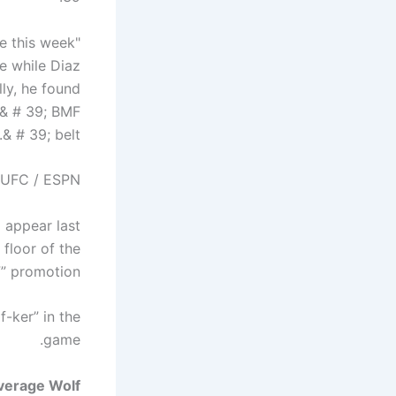
e this week
e while Diaz
ly, he found
 & # 39; BMF
& # 39; belt.
 UFC / ESPN.
o appear last
floor of the
” promotion.
f-ker” in the
game.
overage
Wolf