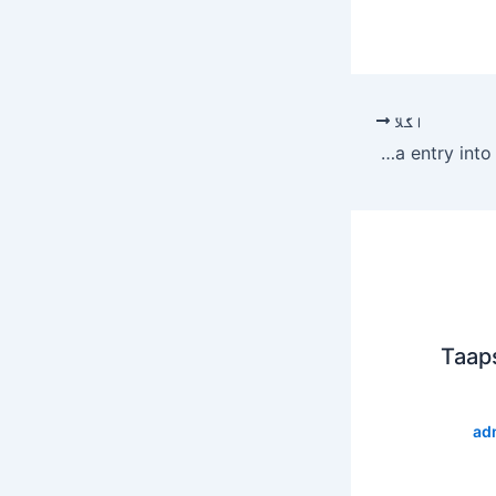
اگلا
Bigg Boss 13 Shehnaz Gill and Himanshi Khurana Fight reason and why Shehnaz cried seeing Himanshi Khurana entry into the Bigg Boss house
Taap
ad