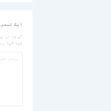
ایک تبصرہ
آپ کا ای می
کیا گیا ہے
یہاں
تحریر
کریں۔۔