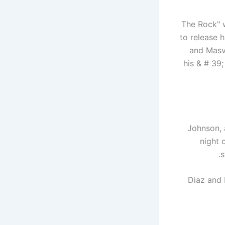
"The Rock" 
to release 
and Masvi
his & # 39
Johnson, 
night 
s
Diaz and 