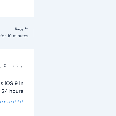
پچھلا
متعلقہ
s iOS 9 in
t 24 hours
ایک تبصرہ چھو