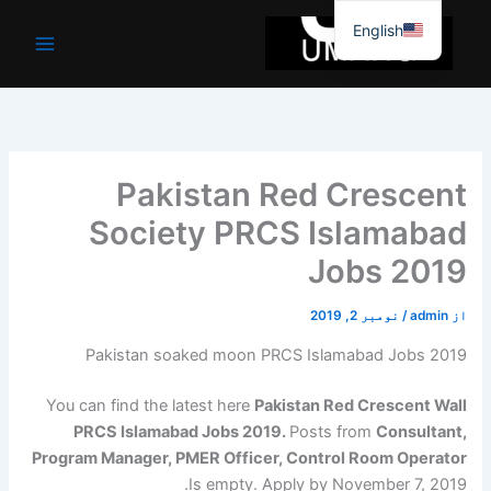
واد
English
ر
ائیں۔
Pakistan Red Crescent
Society PRCS Islamabad
Jobs 2019
از
admin
/
نومبر 2, 2019
Pakistan soaked moon PRCS Islamabad Jobs 2019
You can find the latest here
Pakistan Red Crescent Wall
PRCS Islamabad Jobs 2019.
Posts from
Consultant,
Program Manager, PMER Officer, Control Room Operator
Is empty. Apply by November 7, 2019.