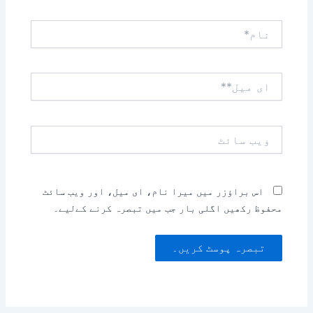
نام*
ای
میل**
ویب
سائٹ
اس براؤزر میں میرا نام، ای میل، اور ویب سائٹ
محفوظ رکھیں اگلی بار جب میں تبصرہ کرنے کےلیے۔