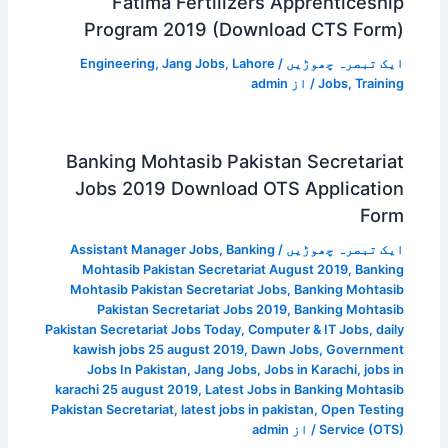
Fatima Fertilizers Apprenticeship
Program 2019 (Download CTS Form)
ایک تبصرہ چھوڑیں
/
Lahore
,
Jang Jobs
,
Engineering
Training
,
Jobs
/ از
admin
Banking Mohtasib Pakistan Secretariat
Jobs 2019 Download OTS Application
Form
ایک تبصرہ چھوڑیں
/
Banking
,
Assistant Manager Jobs
Mohtasib Pakistan Secretariat August 2019
,
Banking
Mohtasib Pakistan Secretariat Jobs
,
Banking Mohtasib
Pakistan Secretariat Jobs 2019
,
Banking Mohtasib
Pakistan Secretariat Jobs Today
,
Computer & IT Jobs
,
daily
kawish jobs 25 august 2019
,
Dawn Jobs
,
Government
Jobs In Pakistan
,
Jang Jobs
,
Jobs in Karachi
,
jobs in
karachi 25 august 2019
,
Latest Jobs in Banking Mohtasib
Pakistan Secretariat
,
latest jobs in pakistan
,
Open Testing
Service (OTS)
/ از
admin