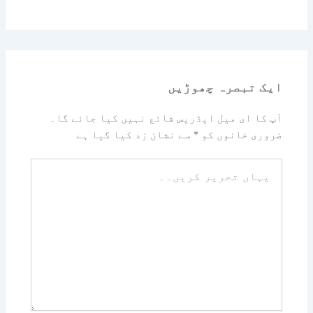
ایک تبصرہ چھوڑیں
آپ کا ای میل ایڈریس شائع نہیں کیا جائے گا۔
ضروری خانوں کو
*
سے نشان زد کیا گیا ہے
یہاں
تحریر
کریں۔۔