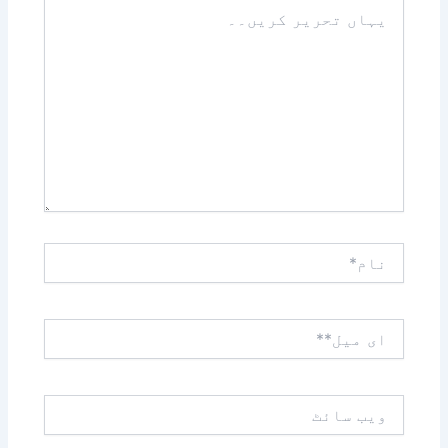
یہاں
تحریر
کریں۔۔
نام*
ای
میل**
ویب
سائٹ