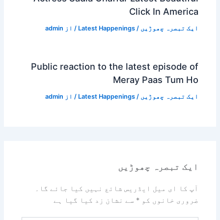
Click In America
ایک تبصرہ چھوڑیں
/
Latest Happenings
/ از
admin
Public reaction to the latest episode of
Meray Paas Tum Ho
ایک تبصرہ چھوڑیں
/
Latest Happenings
/ از
admin
ایک تبصرہ چھوڑیں
آپ کا ای میل ایڈریس شائع نہیں کیا جائے گا۔
ضروری خانوں کو
*
سے نشان زد کیا گیا ہے