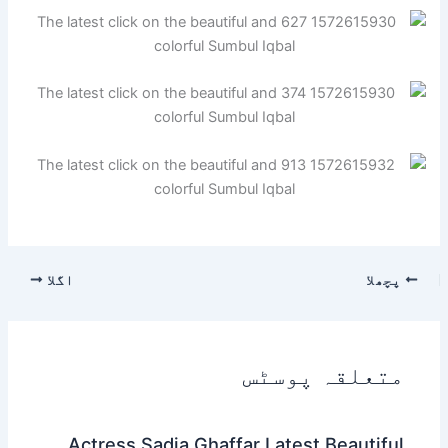
پچھلا
اگلا
متعلقہ پوسٹس
Actress Sadia Ghaffar Latest Beautiful