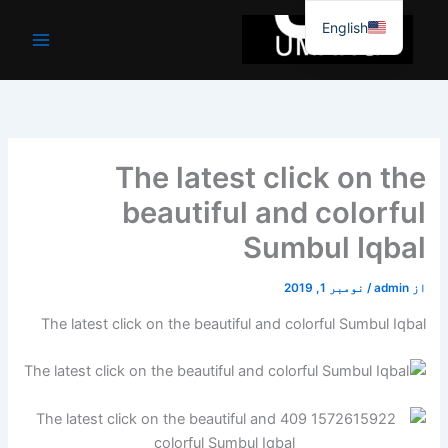
واد
English
ر
ائیں۔
The latest click on the
beautiful and colorful
Sumbul Iqbal
از
admin
/
نومبر 1, 2019
The latest click on the beautiful and colorful Sumbul Iqbal