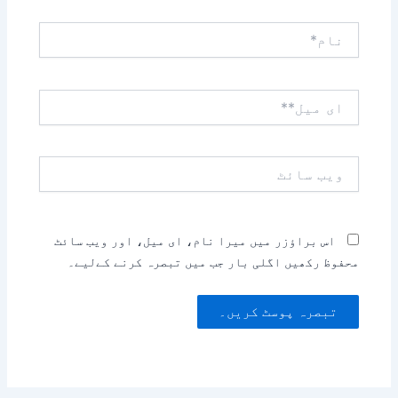
نام*
ای
میل**
ویب
سائٹ
اس براؤزر میں میرا نام، ای میل، اور ویب سائٹ
محفوظ رکھیں اگلی بار جب میں تبصرہ کرنے کےلیے۔