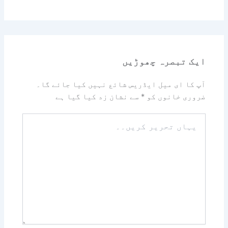
ایک تبصرہ چھوڑیں
آپ کا ای میل ایڈریس شائع نہیں کیا جائے گا۔
ضروری خانوں کو
*
سے نشان زد کیا گیا ہے
یہاں
تحریر
کریں۔۔