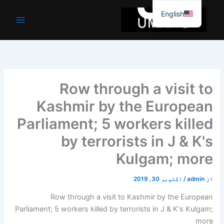
واد
English
ر
ائیں۔
Row through a visit to
Kashmir by the European
Parliament; 5 workers killed
by terrorists in J & K's
Kulgam; more
از
admin
/
اکتوبر 30, 2019
Row through a visit to Kashmir by the European
Parliament; 5 workers killed by terrorists in J & K's Kulgam;
more