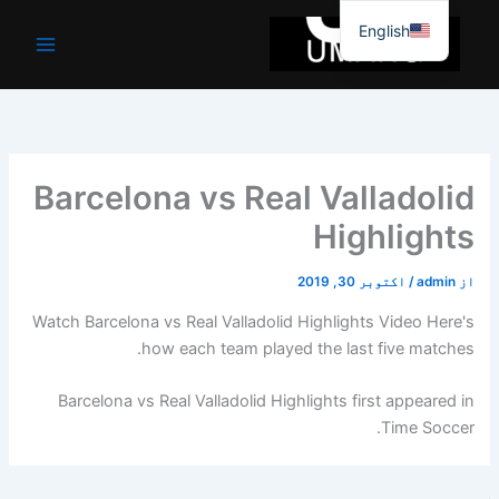
واد
English
ر
ائیں۔
Barcelona vs Real Valladolid
Highlights
از
admin
/
اکتوبر 30, 2019
Watch Barcelona vs Real Valladolid Highlights Video Here's
how each team played the last five matches.
Barcelona vs Real Valladolid Highlights first appeared in
Time Soccer.