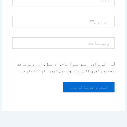
ای
میل**
ویب
سائٹ
اس براؤزر میں میرا نام، ای میل، اور ویب سائٹ
محفوظ رکھیں اگلی بار جب میں تبصرہ کرنے کےلیے۔