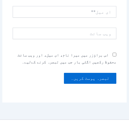
ای
میل**
ویب
سائٹ
اس براؤزر میں میرا نام، ای میل، اور ویب سائٹ
محفوظ رکھیں اگلی بار جب میں تبصرہ کرنے کےلیے۔