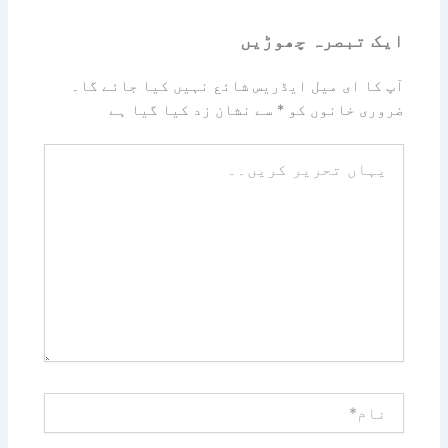
ایک تبصرہ چھوڑیں
آپ کا ای میل ایڈریس شائع نہیں کیا جائے گا۔
ضروری خانوں کو
*
سے نشان زد کیا گیا ہے
یہاں
تحریر
کریں۔۔
نام*