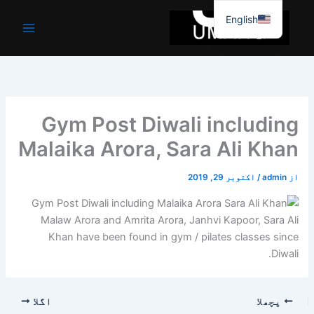
واد
English
ر
ائیں۔
Gym Post Diwali including
Malaika Arora, Sara Ali Khan
از
admin
/
اکتوبر 29, 2019
Malaw Arora and Amrita Arora, Janhvi Kapoor, Sara Ali
Khan have been found in gym / pilates classes since
Diwali.
پچھلا
اگلا