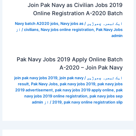
Join Pak Navy as Civilian Jobs 2019
Online Registration A-2020 Batch
ایک تبصرہ چھوڑیں
/
Navy jobs as
,
Navy batch A2020 jobs
Pak Navy Jobs
,
Navy jobs online registration
,
civilians
/ از
admin
Pak Navy Jobs 2019 Apply Online Batch
A-2020 – Join Pak Navy
ایک تبصرہ چھوڑیں
/
join pak navy
,
join pak navy jobs 2019
result
,
Pak Navy Jobs
,
pak navy jobs 2019
,
pak navy jobs
2019 advertisement
,
pak navy jobs 2019 apply online
,
pak
navy jobs 2019 online registration
,
pak navy jobs sep
pak navy online registration slip
,
2019
/ از
admin