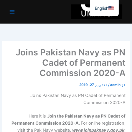
واد
English
ر
ائیں۔
Joins Pakistan Navy as PN
Cadet of Permanent
Commission 2020-A
از
admin
/
اکتوبر 27, 2019
Joins Pakistan Navy as PN Cadet of Permanent
Commission 2020-A
Here it is
Join the Pakistan Navy as PN Cadet of
Permanent Commission 2020-A.
For online registration,
visit the Pak Navy website.
www.joinpaknavy.gov.pk
.