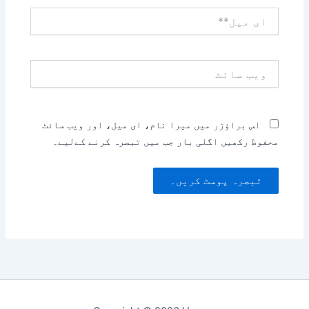
ای
میل**
ویب
سائٹ
اس براؤزر میں میرا نام، ای میل، اور ویب سائٹ
محفوظ رکھیں اگلی بار جب میں تبصرہ کرنے کےلیے۔