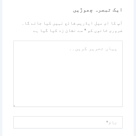
ایک تبصرہ چھوڑیں
آپ کا ای میل ایڈریس شائع نہیں کیا جائے گا۔
ضروری خانوں کو
*
سے نشان زد کیا گیا ہے
یہاں
تحریر
کریں۔۔
نام*