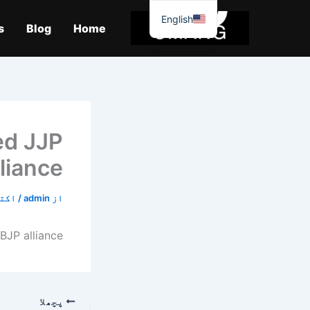
واد
English
ر
s
Blog
Home
ائیں۔
ed JJP
liance
از
admin
/
اکتوبر 
BJP alliance
پچھلا