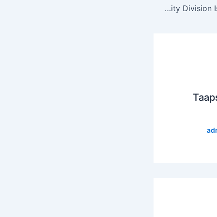
National Security Division Islamabad Jobs 2019
Taap
ad