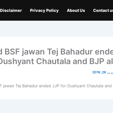
Disclaimer
Privacy Policy
About Us
Contact u
d BSF jawan Tej Bahadur end
 Dushyant Chautala and BJP al
26, 2019
F jawan Tej Bahadur ended JJP for Dushyant Chautala and 