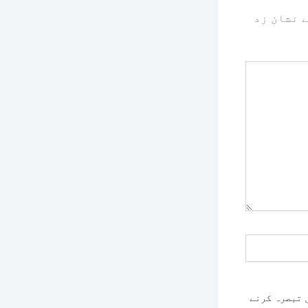
 نشان زد
 تبصرہ کرنے