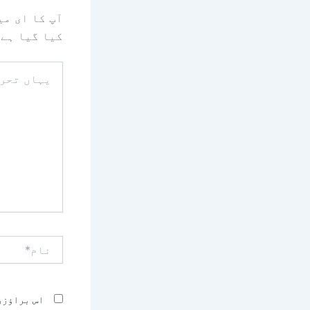
آپ کا ای می
کیا گیا ہے
یہاں
تحریر
کریں۔۔
نام*
اس براؤزر