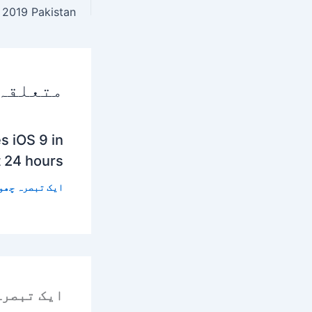
متعلقہ
s iOS 9 in
t 24 hours
ایک تبصرہ چھو
ایک تبصرہ