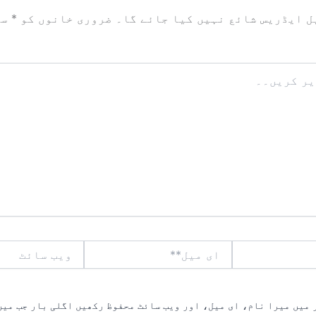
ل ایڈریس شائع نہیں کیا جائے گا۔
ضروری خانوں کو
*
سے
ای
ویب
میل**
سائٹ
 میں میرا نام، ای میل، اور ویب سائٹ محفوظ رکھیں اگلی بار جب میں