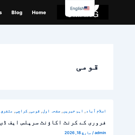
واد
English
ر
s
Blog
Home
ائیں۔
قومی
,
,
,
,
,
اسلام آباد
اہم خبریں
صفحہ اول
قومی
کراچی
متفرق 
فروری کے کرنٹ اکاؤنٹ سرپلس ایف ڈی آئی میں 44 فیصد کم
admin
/
مارچ 18, 2026