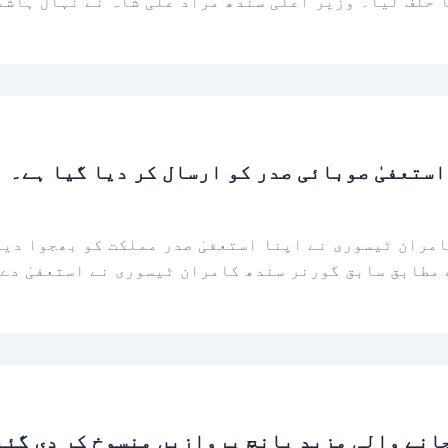
 حلف لیا۔ وزیر اعلیٰ سندھ مراد علی شاہ نے نہال ہاش
ستعفیٰ صوبائی صدر کو ارسال کر دیا گیا ہے۔
امران ٹیسوری نے اپنا استعفیٰ صدر مملکت کو بھجوا دیا
 مطابق سابق گورنر سندھ کامران ٹیسوری نے استعفیٰ دے 
جانے والی مزید پانچ پروازیں منسوخ کر دی گئی