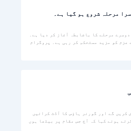
سرا مرحلہ شروع ہو گیا ہے۔
جی ذمہ داری (CSR) مہم "کیپچر دی فیوچر” کے دوسرے مرحلے کا باضابطہ آغاز کر دیا ہے۔
 عزم کو مزید مستحکم کر رہی ہے۔ پروگرام
ی
 کریں گے اور گورنر ہاؤس کا آڈٹ کرائیں
رتے ہوئے کہا کہ آج جس مقام پر بیٹھا ہوں