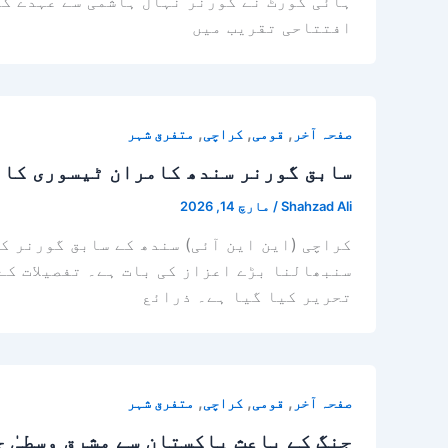
ہائی کورٹ نے گورنر نہال ہاشمی سے عہدے کا
افتتاحی تقریب میں
,
,
,
صفحہ آخر
قومی
کراچی
متفرق شہر
سابق گورنر سندھ کامران ٹیسوری کا ا
Shahzad Ali
/
مارچ 14, 2026
کراچی (این این آئی) سندھ کے سابق گورنر ک
سنبھالنا بڑے اعزاز کی بات ہے۔ تفصیلات کے
تحریر کیا گیا ہے۔ ذرائع
,
,
,
صفحہ آخر
قومی
کراچی
متفرق شہر
جنگ کے باعث پاکستان سے مشرق وسطیٰ 