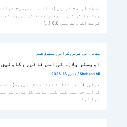
اسلام آباد+ کراچی (نمائندہ خصوصی+ نوائے 
کرنٹ اکاؤنٹ میں 6.8 […]
,
,
,
صفحہ آخر
قومی
کراچی
متفرق شہر
اویسٹر پلازہ کی اصل فائل، رکاوٹیں 
Shahzad Ali
/
مارچ 18, 2026
کراچی (نامہ نگار+ نوائے وقت رپورٹ) سندھ 
کیا گیا