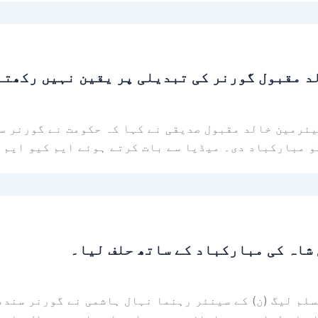
د مقبول گورنر کی تبدیلی پر یقین نہیں رکھتے
یئرمین خالد مقبول صدیقی نے کہا کہ حکومت نے گورنر س
و مبارکباد دی۔ میڈیا سے بات کرتے ہوئے ایم کیو ایم 
شاہ کی مبارکباد کے ساتھ حلف لیا۔
لم لیگ (ن) کے سینئر رہنما نہال ہاشمی نے گورنر سندھ