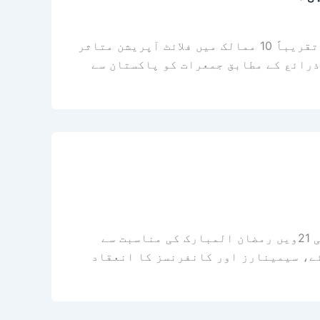
کراچی (نامہ نگار) مشرق وسطیٰ میں جاری کشیدگی نے خطے میں فضائی آپریشن کو شدید متاثر کیا ہے۔ تقریباً 10 ممالک میں فلائٹ آپریشن متاثر
ذرائع کے مطابق جمعرات کو پاکستان سے
لاہور+ کراچی (نامہ نگار+ این این آئی) شیر خدا امیر المومنین حضرت علی مرتضیٰ کرم اللہ وجہہ کی 21ویں رمضان المبارک کی مناسبت سے
ئے، سیمینارز اور کانفرنسز کا انعقاد