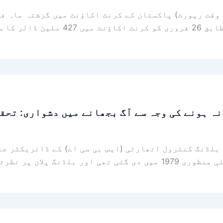
وقت رپورٹ) پاکستان کے کرنٹ اکاؤنٹ میں گزشتہ ماہ فر
نہ ہونے کی وجہ سے آگ بجھانے میں دشواری: تحق
بلڈنگ کنٹرول اتھارٹی (ایس بی سی اے) کے ڈائریکٹر جنر