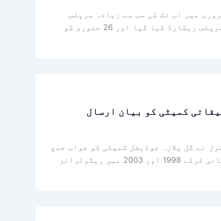
وری میں اب تک کی سب سے زیادہ سرپلس
ریکارڈ کی گئی۔ مرکزی بینک کی رپورٹ کے مطابق 26 فروری کو کرنٹ اکاؤنٹ میں 427 ملین ڈالر کا سرپلس ریکارڈ کیا گیا اور 26 جنوری کو
یقاتی کمیٹی کو بیان ارسال
ل نے گل پلازہ جوڈیشل کمیٹی کو جواب جمع
کرایا جس میں کہا گیا ہے کہ گل پلازہ کی پہلی منظوری 1979 میں دی گئی تھی اور بلڈنگ پلان پر نظرثانی کرکے 1998 اور 2003 میں ریگولرائز