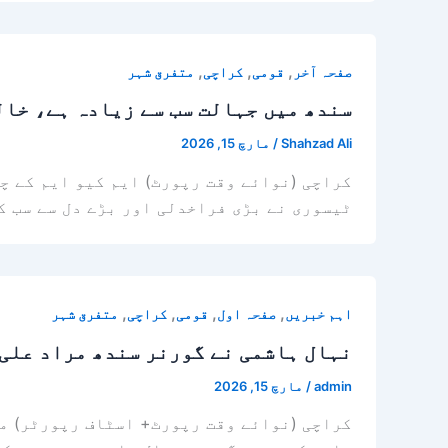
,
,
,
صفحہ آخر
قومی
کراچی
متفرق شہر
سندھ میں جہالت سب سے زیادہ ہے، خال
Shahzad Ali
/
مارچ 15, 2026
کراچی (نوائے وقت رپورٹ) ایم کیو ایم کے چ
ٹیسوری نے بڑی فراخدلی اور بڑے دل سے سب ک
,
,
,
,
اہم خبریں
صفحہ اول
قومی
کراچی
متفرق شہر
نہال ہاشمی نے گورنر سندھ مراد علی 
admin
/
مارچ 15, 2026
کراچی (نوائے وقت رپورٹ+ اسٹاف رپورٹر) مس