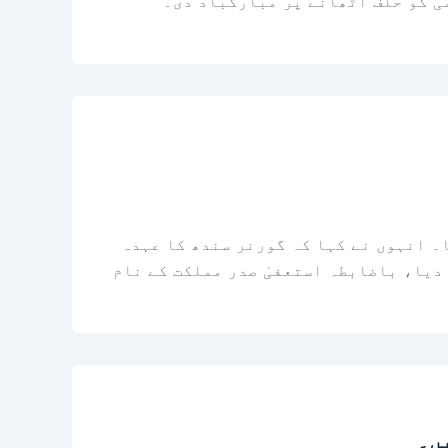
می کو حلف اٹھانے پر مبارکباد دی۔
۔ انہوں نے کہا کہ گورنر سندھ کا عہدہ
دیا، باضابطہ استعفیٰ صدر مملکت کے نام
ں۔