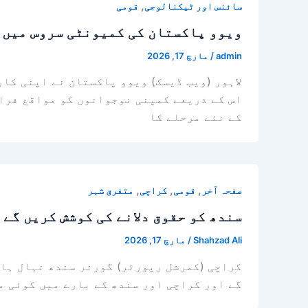
,
سائنس اور ٹیکنالوجی
قومی
ویوو پاکستان کی کمیونٹی سروس میں ا
admin
/
مارچ 17, 2026
اس کے ذریعے کمپنی نوجوانوں کو مواقع فراہ
کے نئے مرحلے کا
,
,
,
صفحہ آخر
قومی
کراچی
متفرق شہر
سندھ کو حقوق دلانے کی کوشش کریں گے
Shahzad Ali
/
مارچ 17, 2026
کراچی (کمرشل رپورٹر) گورنر سندھ نہال ہاش
گے اور کراچی اور سندھ کے بارے میں کوئی م