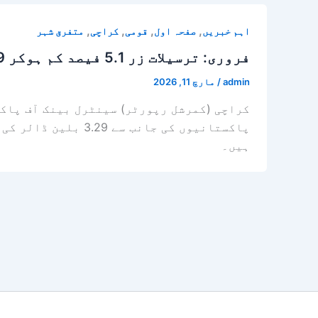
,
,
,
,
اہم خبریں
صفحہ اول
قومی
کراچی
متفرق شہر
فروری: ترسیلات زر 5.1 فیصد کم ہوکر 3.29 بلین ڈالر ہوگئیں۔
admin
/
مارچ 11, 2026
ہیں۔