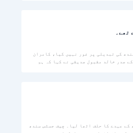
 تھے۔
ندھ کی تبدیلی پر غور نہیں کیا، کامران
کے صدر خالد مقبول صدیقی نے کہا کہ ہم
 کے عہدے کا حلف اٹھا لیا۔ چیف جسٹس سندھ