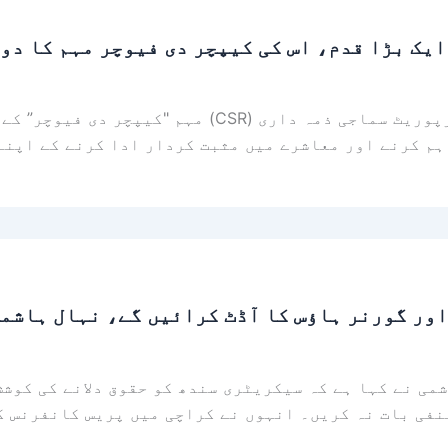
یک بڑا قدم، اس کی کیپچر دی فیوچر مہم کا دو
لاہور (ویب ڈیسک) ویوو پاکستان نے اپنی کارپوریٹ سما
م کرنے اور معاشرے میں مثبت کردار ادا کرنے کے اپنے
 اور گورنر ہاؤس کا آڈٹ کرائیں گے، نہال ہاشم
می نے کہا ہے کہ سیکریٹری سندھ کو حقوق دلانے کی کوشش
نفی بات نہ کریں۔ انہوں نے کراچی میں پریس کانفرنس ک