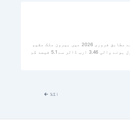
کراچی (کمرشل رپورٹر) سینٹرل بینک آف پاکستان کی جانب سے حال ہی میں جاری کردہ اعداد و شمار کے مطابق فروری 2026 میں بیرون ملک مقیم
پاکستانیوں کی جانب سے 3.29 بلین ڈالر کی ترسیلات زر ریکارڈ کی گئیں جو کہ جنوری 2026 میں موصول ہونے والی 3.46 ارب ڈالر سے 5.1 فیصد کم
اگلا
←