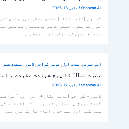
Shahzad Ali
/
مارچ 13, 2026
ہو رہے ہیں۔ جمعرات کو پاکستان سے کئی بین
دوحہ، بحرین، دبئی اور ابوظہبی
,
,
,
,
,
اہم خبریں
صفحہ اول
قومی
کراچی
لاہور
متفرق شہر
حضرت علیؓ کا یوم شہادت عقیدت و احت
Shahzad Ali
/
مارچ 12, 2026
گزشتہ روز یادگاری تقریبات کا انعقاد کیا
کیا گیا اور مساجد و امام بارگاہوں میں