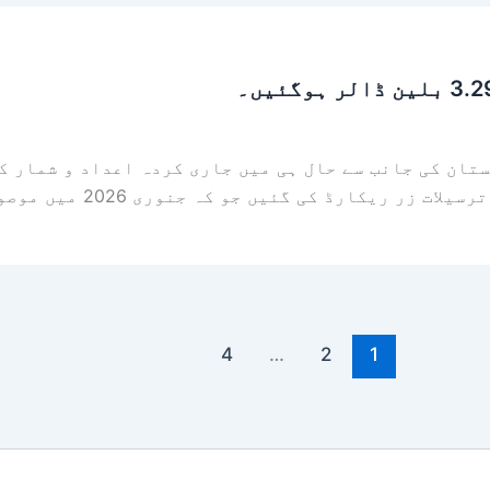
4
…
2
1