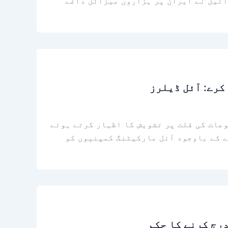
ائیل نے ایران پر ہزاروں میزائل داغے
کرے: آئل ڈیلرز
عات کی قلت پر تشویش کا اظہار کرتے ہوئے
ے کے باوجود آئل مارکیٹنگ کمپنیوں کو
درج کرنے کا حکم