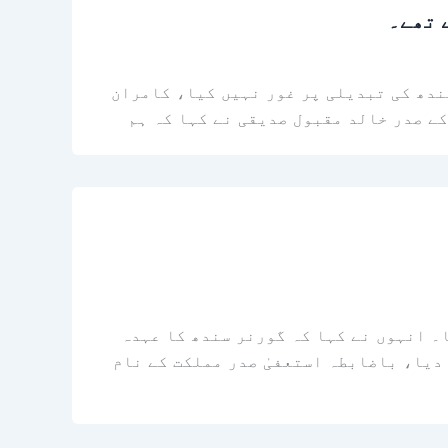
 تھے۔
ندھ کی تبدیلی پر غور نہیں کیا، کامران
کے صدر خالد مقبول صدیقی نے کہا کہ ہم
۔ انہوں نے کہا کہ گورنر سندھ کا عہدہ
دیا، باضابطہ استعفیٰ صدر مملکت کے نام