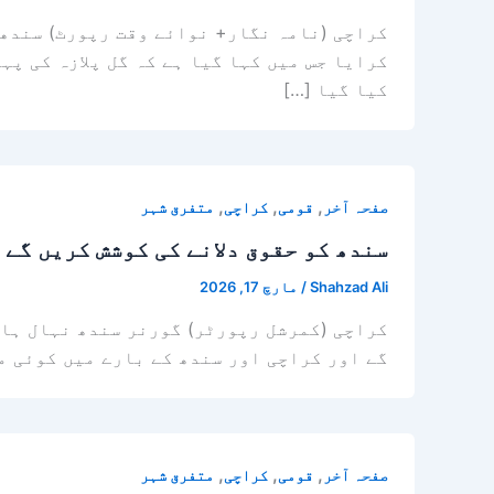
کراچی (نامہ نگار+ نوائے وقت رپورٹ) سندھ 
کیا گیا […]
,
,
,
صفحہ آخر
قومی
کراچی
متفرق شہر
سندھ کو حقوق دلانے کی کوشش کریں گے
Shahzad Ali
/
مارچ 17, 2026
کراچی (کمرشل رپورٹر) گورنر سندھ نہال ہاش
گے اور کراچی اور سندھ کے بارے میں کوئی م
,
,
,
صفحہ آخر
قومی
کراچی
متفرق شہر