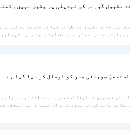
د مقبول گورنر کی تبدیلی پر یقین نہیں رکھتے
یئرمین خالد مقبول صدیقی نے کہا کہ حکومت نے گورنر س
و مبارکباد دی۔ میڈیا سے بات کرتے ہوئے ایم کیو ایم 
ستعفیٰ صوبائی صدر کو ارسال کر دیا گیا ہے۔
امران ٹیسوری نے اپنا استعفیٰ صدر مملکت کو بھجوا دیا
 مطابق سابق گورنر سندھ کامران ٹیسوری نے استعفیٰ دے 