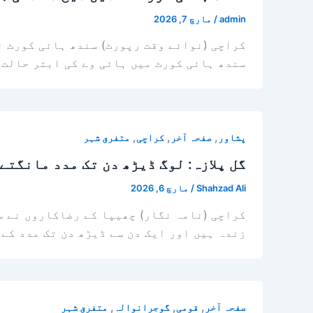
admin
/
مارچ 7, 2026
کراچی (نوائے وقت رپورٹ) سندھ ہائی کورٹ نے
سندھ ہائی کورٹ میں ہائی وے کی ابتر حالت 
,
,
,
پشاور
صفحہ آخر
کراچی
متفرق شہر
گل پلازہ: لوگ ڈیڑھ دن تک مدد مانگتے
Shahzad Ali
/
مارچ 6, 2026
کراچی (نامہ نگار) چھیپا کے رضاکاروں نے س
زندہ ہیں اور ایک دن سے ڈیڑھ دن تک مدد کے لیے چیخ ر
,
,
,
صفحہ آخر
قومی
گوجرانوالہ
متفرق شہر