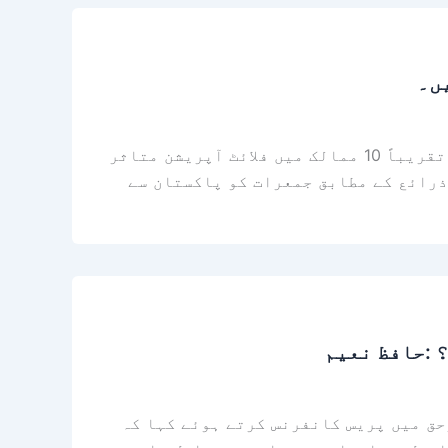
ں۔
کراچی (نامہ نگار) مشرق وسطیٰ میں جاری کشیدگی نے خطے میں فضائی آپریشن کو شدید متاثر کیا ہے۔ تقریباً 10 ممالک میں فلائٹ آپریشن متاثر
ذرائع کے مطابق جمعرات کو پاکستان سے
 :حافظ نعیم
حق میں پریس کانفرنس کرتے ہوئے کہا کہ