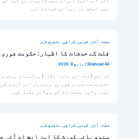
اگر اسرائیل ایران میں کامیاب ہو گیا تو 
ہیں لیکن ہم ایرانی قیادت اور
,
,
,
صفحہ آخر
قومی
کراچی
متفرق شہر
قلت کے خدشات کا اظہار: حکومت فوری 
Shahzad Ali
/
مارچ 8, 2026
کراچی (تجارتی نامہ نگار) پاکستان پیٹرولی
حکومت سے فوری طور پر پیٹرول اور ڈیزل کی 
پیٹرولیم مصنوعات کی سپلائی مکمل طور
,
,
,
صفحہ آخر
قومی
کراچی
متفرق شہر
سندھ ہائی کورٹ کا این ایچ اے آئی جی