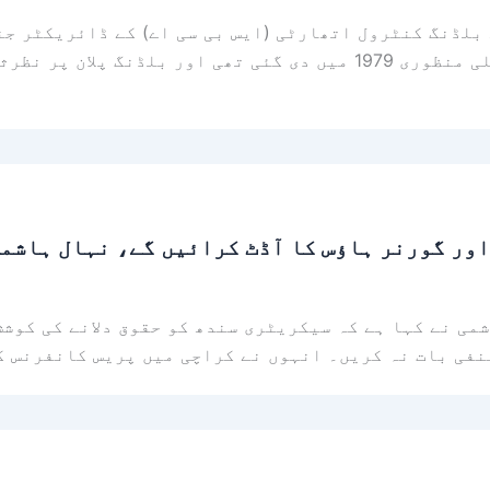
بلڈنگ کنٹرول اتھارٹی (ایس بی سی اے) کے ڈائریکٹر جنر
 اور گورنر ہاؤس کا آڈٹ کرائیں گے، نہال ہاشم
می نے کہا ہے کہ سیکریٹری سندھ کو حقوق دلانے کی کوشش
نفی بات نہ کریں۔ انہوں نے کراچی میں پریس کانفرنس ک