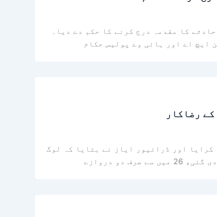
حادثے کا مقدمہ درج کرنے کا حکم دے دیا۔
 ایچ اے اور ہائی وے پولیس حکام
 کے رضاکار
 کرایا اور ڈرائیور ایاز نے بتایا کہ لوگ
دو دروازے