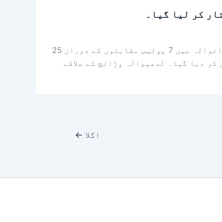
گوجرانوالہ+ فیروزوالا (نمائندہ خصوصی+ نامہ نگار) مبینہ مقابلے میں دو ڈاکو مارے گئے۔ گوجرانوالہ میں 7 پولیس مقابلوں کے دوران 25
 پر موجود 6 ملزمان کو گرفتار اور زخمی کر دیا گیا۔ لدھیوالہ وڑائچ کے علاقے
اگلا
←