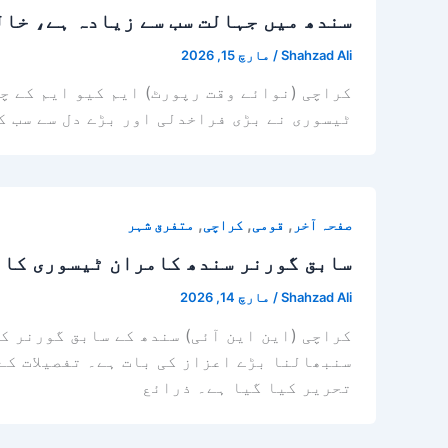
سندھ میں جہالت سب سے زیادہ ہے، خال
Shahzad Ali
/
مارچ 15, 2026
کراچی (نوائے وقت رپورٹ) ایم کیو ایم کے چ
ٹیسوری نے بڑی فراخدلی اور بڑے دل سے سب ک
,
,
,
صفحہ آخر
قومی
کراچی
متفرق شہر
سابق گورنر سندھ کامران ٹیسوری کا ا
Shahzad Ali
/
مارچ 14, 2026
کراچی (این این آئی) سندھ کے سابق گورنر ک
سنبھالنا بڑے اعزاز کی بات ہے۔ تفصیلات کے
تحریر کیا گیا ہے۔ ذرائع