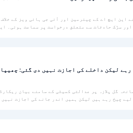
 این ایچ اے کے چیئرمین اور آئی جی ہائی ویز کے خلاف 
اور سڑک حادثات سے متعلق درخواست پر سماعت ہوئی۔ این
 رہے لیکن داخلے کی اجازت نہیں دی گئی: چھیپا
انحہ گل پلازہ پر عدالتی کمیٹی کے سامنے بیان ریکارڈ
ہے ہیں لیکن ہمیں اندر جانے کی اجازت نہیں دی گئی، 26 میں سے صرف 