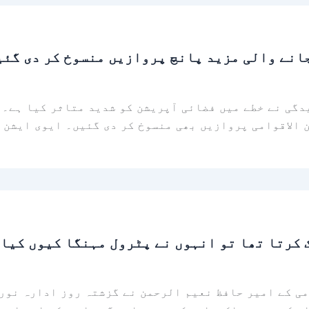
جانے والی مزید پانچ پروازیں منسوخ کر دی گئی
 الاقوامی پروازیں بھی منسوخ کر دی گئیں۔ ایوی ایشن 
 کرتا تھا تو انہوں نے پٹرول مہنگا کیوں کیا؟
می کے امیر حافظ نعیم الرحمن نے گزشتہ روز ادارہ نور