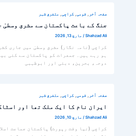
,
,
,
صفحہ آخر
قومی
کراچی
متفرق شہر
جنگ کے باعث پاکستان سے مشرق وسطیٰ 
Shahzad Ali
/
مارچ 13, 2026
ہو رہے ہیں۔ جمعرات کو پاکستان سے کئی بین
دوحہ، بحرین، دبئی اور ابوظہبی
,
,
,
صفحہ آخر
قومی
کراچی
متفرق شہر
ایران نام کا ایک ملک تھا اور اسٹاک
Shahzad Ali
/
مارچ 10, 2026
کراچی (نیا وقت رپورٹ) پاکستان جماعت اسلا