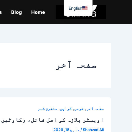
واد
English
ر
s
Blog
Home
ائیں۔
صفحہ آخر
,
,
,
صفحہ آخر
قومی
کراچی
متفرق شہر
اویسٹر پلازہ کی اصل فائل، رکاوٹیں 
Shahzad Ali
/
مارچ 18, 2026