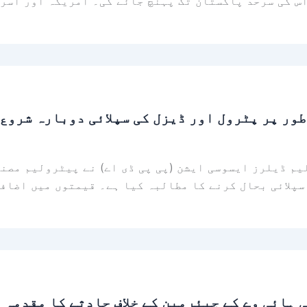
اس کی سرحد پاکستان تک پہنچ جائے گی۔ امریکہ اور اسر
طور پر پٹرول اور ڈیزل کی سپلائی دوبارہ شروع 
م ڈیلرز ایسوسی ایشن (پی پی ڈی اے) نے پیٹرولیم مصنو
سپلائی بحال کرنے کا مطالبہ کیا ہے۔ قیمتوں میں اضاف
 ہائی وے کے چیئرمین کے خلاف حادثے کا مقدمہ 