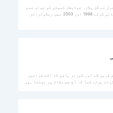
ل نے گل پلازہ جوڈیشل کمیٹی کو جواب جمع
کرایا جس میں کہا گیا ہے کہ گل پلازہ کی پہلی منظوری 1979 میں دی گئی تھی اور بلڈنگ پلان پر نظرثانی کرکے 1998 اور 2003 میں ریگولرائز
ی
 کریں گے اور گورنر ہاؤس کا آڈٹ کرائیں
رتے ہوئے کہا کہ آج جس مقام پر بیٹھا ہوں